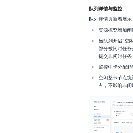
开
服
检
理
队列详情与监控
发
务
测
平
平
器
服
队列详情页新增展示
台
台
ECS
务
资源概览增加闲
BaiduLinuxOS
零
流
当队列开启“空
门
量
数
槛
部分被闲时任务
审
云
据
AI
计
提交非闲时任务
云
市
库
云
开
分
数
场
监控中卡分配趋
市
发
析
据
场
平
空闲整卡节点统
库
云
台
RDS
占，不影响非闲
审
EasyDL
计
云
解
知
数
决
业
识
金
据
务
方
理
融
库
安
案
解
云
Redis
全
机
工
风
云