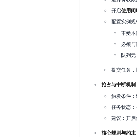
务
云
户
务
Agent
账
开启
使用闲
堡
管
DTS
号
曦
垒
理
配置实例规
管
数
灵
机
理
据
数
不受本
安
库
字
多
全
必须与
智
人
用
漏
能
户
队列无 
洞
驾
访
预
计
驶
问
提交任务，
警
算
舱
控
云
操
DBSC
制
抢占与中断机制
服
作
消
务
企
触发条件：
系
息
器
业
统
服
任务状态：
BCC
组
安
务
织
建议：开启任
专
全
for
属
加
证
RabbitMQ
核心规则与约束
服
固
书