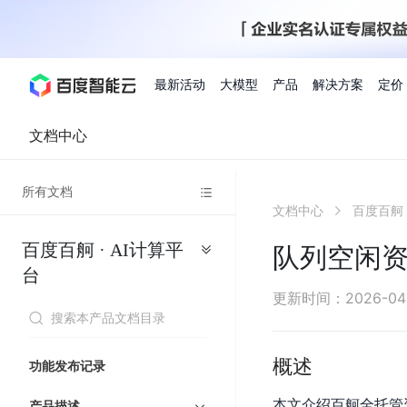
最新活动
大模型
产品
解决方案
定价
文档中心
查看全部活动
进入千帆大模型平台
百度智能云全部产品
全部解决方案
了解定价
文档与社区
了解合作伙伴体系
进入服务与支持
云智一体3.0
所有文档
AI应用与智能体
文档中心
百度百舸 
精选活动
价格计算器
文档
关于合作伙伴
基础服务
市场活动
成为合作伙伴
增值服务-百度智能云
最佳实践
优惠上云
价格详情
开发者资源
新手专享
上云领万
百度千帆
精选推荐
精选推荐
自由搭配产品组合，轻松预估成本
了解定价模式，合理选
百度百舸 · AI计算平
Hermes Agent应用部
队列空闲
百度千帆·大模型服务及Agent开发平台
我们的伙伴体系
代理销售伙伴
千帆AI应用开发者
人
存
智
物
以Agent为核心的一站式企业级大模型服务平台
云服务器品类特惠
新客限时体
自助工具
2026 百度AI开发者大会
大模型专家服务
智能中国 | 数字化转型进
DuClaw
行业解决方案
人工智能
台
工
储
能
联
云服务器2核4G低至39元/年
企业数字员工9
提供常见使用问题快速解决通道
开启「万物一体」新纪元
提供常见使用问题快速解决通
联合央视聚焦企业数字化转型
一键部署DuClaw，零门
通用解决方案
百度伐谋
查询合作伙伴
解决方案销售伙伴
SDK中心
百
对
MapReduce
物
更新时间
：
2026-04
智
大
网
百度千帆
智能应用
度
象
联
免费试用体验馆
文心大模型
企业专享权
解决方案实践
智能助手
文心 Moment 大会
云专家服务
智能中国 | 标杆案例
流
云服务器 BCC
10分钟快速部署OpenC
能
数
服
客悦
优秀伙伴展示
技术合作伙伴
API平台
智能体
语音技术
千
存
网
注册并完成实名认证，立即体验热门产品
权益礼包至高可
式
提供常见使用问题快速解决通道
文心大模型 5.0 正式版上线
一对一定制化支持服务
云智一体赋能千行百业
安全稳定，提供高弹性的
据
务
帆
储
核
ERNIE 4.5 Turbo
ERNIE 5.1
概述
快速搭建与AI Workf
计
图像技术
文字识别
功能发布记录
数字员工-营销内容创作
精品案例展示
服务伙伴
示例代码中心
人工智能热销榜
模
BOS
心
云推广大使
工单服务
企业支持计划
搜索能力登顶国内，预训练成本仅为业界6%
百度网盘企业版
算
人脸与人体
语言与知识
搭建私有知识库与AI
型
套
新购1元，AI能力引擎量包低至75折
推荐新客下单
本文介绍百舸全托管
数字员工-组件开放平台
产品描述