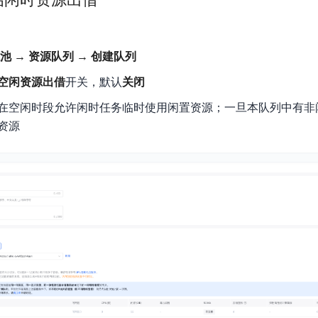
实时整合文本、图像、PDF等多模态数据，生成高质量结构化报告
严格按照人工编排工作流对话，适用于严谨的业务流程
多智能体协作
池 → 资源队列 → 创建队列
可结合全网实时信息进行智能问答，能力丰富强大
支持自定义导入并官方预置多个子Agent,协同完成复杂 场景任务
空闲资源出借
开关，默认
关闭
在空闲时段允许闲时任务临时使用闲置资源；一旦本队列中有非
AI云原生与一体机
资源
百度百舸·AI计算平台
销一体化AI应用
大模型训推一体化基础设施，十万卡大规模集群
原生产品
百度百舸一体机
政务大模型原生产品体系
搭载百舸异构计算平台，提供高效的异构资源管理
千帆一体机
覆盖全场景的医疗AI生态
搭载千帆大模型工具链平台，内置文心与精选开源大模型
向量数据库
户全生命周期营销闭环
VectorDB 纯自研高性能、高性价比、生态丰富且即开即用