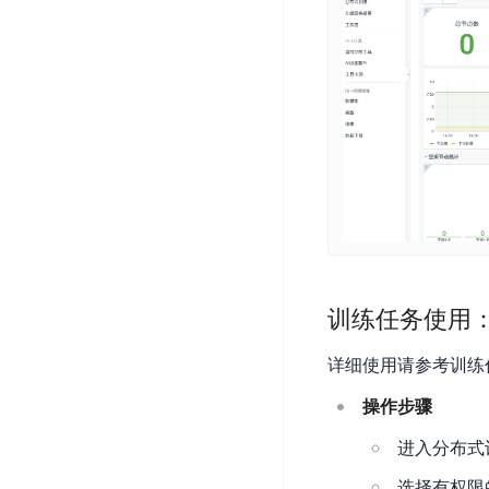
器
业
控
数
人
视
据
号
平
觉
库
码
台
智
DocDB
安
ABC
能
for
全
Robot
平
MongoDB
服
台
内
务
云
容
云
SPNS
原
审
游
生
密
核
戏
数
钥
据
机
金
管
训练任务使用
库
器
融
理
GaiaDB
翻
智
服
详细使用请参考训练
译
能
务
数
体
操作步骤
据
居
SSL
传
民
证
进入分布式
输
服
书
账
服
选择有权限