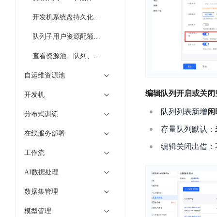
智
语
区
备
能
音
开发机系统盘持久化配置
块
份
平
超
技
链
BCB
台
队列子用户资源配额管理
级
术
表
DataBuilder
链
人
查看资源池、队列、节点操作云审计记录
格
BaaS
城
脸
存
平
市
自运维资源池
识
储
台
时
别
编辑队列开启或关闭
TableStorage
开发机
空
超
人
大
级
队列列表新增
闲
分布式训练
体
数
链
CDN
存量队列默认：
分
据
在线服务部署
数
与
析
分
内
字
编辑关闭出借：
边
工作流
语
析
容
商
缘
言
DMI
分
品
AI数据处理
服
处
发
可
务
理
数据集管理
网
信
安
技
络
登
模型管理
全
术
CDN
记