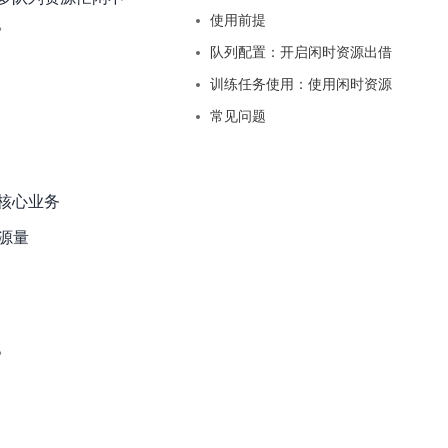
基于业务本体驱动的企业数据智能平台
百度智能云千帆AI原生应用商店
GLM-5.2
云服务器39元/年起，领万元券包
使用前提
。
赋能企业AI原生应用创新
提供一站式、开箱即用的AI服务
近千款AI应用，解锁多元体验
文本生成模型，支持 1M 上下文，长程任务执行更稳定、工程规范遵循更可靠
百度伐谋
查看详情
队列配置：开启闲时资源出借
查看详情
查看详情
态一站获取
全球领先的可商用自我演化超级智能体
kimi-k2.6
训练任务使用：使用闲时资源
dOS生态适配
文本生成模型，同时支持文本、图片与视频输入，思考与非思考模式，对话与 Agent 任务
Hogee
常见问题
企业一站式AI营销应用
Qwen3.5-397B-A17B
原生视觉语言模型，具备强大的代码生成与智能体能力，对于各类智能体场景具有良好的泛化性
百度一见视觉智能体平台
核心业务
识别服务
云边协同、自主进化的视觉智能体平台
源量
秒哒
模型开发
无代码应用搭建平台
百度千帆·大模型服务及Agent开发平台
RedClaw
以Agent为核心的一站式企业级大模型服务平台
。
万能AI助手，让想法直接发生
百度胜算·数据智能平台
基于业务本体驱动的企业数据智能平台
零门槛AI开发平台EasyDL