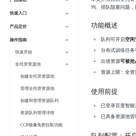
7 × 24 小时在线提供服务
复杂业务专属支持
云
BSC
AI原生应用商店
云市场
新手入门
ERNIE X1 Turbo
DeepSeek-V4
服
件
均、排队阻塞问题，
磁
云计算
数
搭建官网在线客服与
大模型增值服务上新
免费大模型
云服务器BCC
具备更长的思维链，
务
结构创新和超高上下文效率、Agent 能力得到专项优化
快速入门
GPU云服务器
盘
时
特惠榜单
网站建设
入门指南
据
工信部教考中心大模型证书6折
入门到进阶，
及
计算
存储
配备GPU的云端服务器
CDS
序
功能概述
ERNIE X1.1
可
语音识别
ERNIE 5.0-正式版
产品定价
Agent
营销服务
安全服务
最佳实践
时
网络
数据库
文
视
原生全模态大模型，基础能力全面升级
开
轻量应用服务器
空
人脸识别
队列可开启
空闲
件
化
操作指南
大数据
容器
发
行业智能
企业应用
数
PaddleOCR-VL
ERNIE 4.5 Turbo VL
存
Sugar
平
分布式训练任务
文字识别
安全
CDN与边缘
据
快速开始
全新多模理解模型，图片理解、创作、翻译、代码等能力显著
储
BI
分析决策
公司服务
台
对象存储BOS
库
出借资源
可被抢
CFS
管理运维
混合云
图像识别
Elasticsearch
全托管资源池
稳定、安全、高效、高可
百
TSDB
智能办公
人工智能
并
操作系统
资源上限：全资
度
数
物
ARM云
创建全托管资源池
弹性公网IP
MCP及Agent开发
行
生活休闲
API商城
胜
据
联
应用产品
文
为用户访问公网提供IP
算
仓
管理全托管资源池
使用前提
网
MCP组件
件
精选Agent
库
智能应用
行业应用
DuClaw
安
百度云手机
存
创建和管理资源队列
聚合优质工具与MCP服务
官方能力直达，快速
PALO
全
已登录百度智能
视频云平台
企业服务
DuMate
储
日
套
资源队列管理详情
百度搜索
全能AI助手
PFS
地图服务
已具备资源池管理员或
秒
志
件
25年搜索沉淀，权威高质多模态信源
哒
存
CCR镜像免密拉取功能
服
天
储
百度百科
深度研究Agent
百
务
队列配置：开