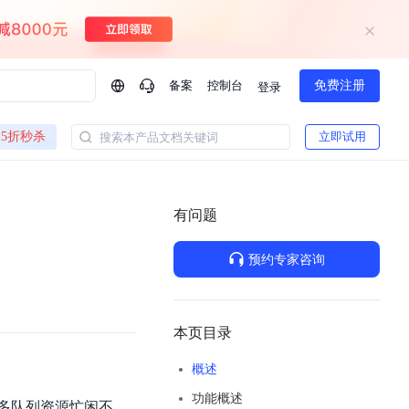
备案
控制台
免费注册
登录
问问AI助手
5折秒杀
立即试用
搜索本产品文档关键词
企业实名认证有什么福利？
如何免费试用百度智
方案
智慧政务
模型与应用
有问题
一站式企业级大模型服务
热门产品
AI体验中心
Dumate
业管理系统智能化升级
政务智能体的百度搜索解决方案
提供一站式、开箱即用的AI服务
预约专家咨询
百度搭子DuMate
百度智能云大模型系列课程
云服务器BCC
馈渠道
新动态
你的超级AI助手 真干活 用搭子
500+节免费观看 持续更新
工程大模型解决方案
智慧水务智能体解决方案
Duclaw
其他大模型
百度千帆·大模型服务及Agent开发平台
千帆大模型平台
本页目录
诉渠道
了解
以Agent为核心的一站式企业级大模型服务平台
Deepseek-V4-Flash
概述
文本生成模型，通过更小的模型参数与激活规模，提供更为快捷、经济的 API 服务
百度胜算·数据智能平台
功能概述
企业实名认证专属权益
大模型专家服务
热门AI能力
多队列资源忙闲不