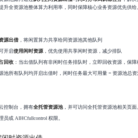
数亿用户验证的企业数字资产管理平台，集智能管理、多人协作、大文件极速传输于一体
18 种格式解析，结构化输出文档关键信息
生态伙伴方案
端到端语音语言大模型
提升全资源池整体算力利用率，同时保障核心业务资源优先供给
公告通知
线索转化入口
课程
国内短信套餐包
更强的深度思考能力
考试中心
基于Cross-Attention跨模态语音大模型，体验超拟人对话
看图识万物
船舶与海洋工程大模型解决方案
产品公告与服务动
大模型系列课程一站观看
企业首购限时0.99元起
，计算密集型应用专享
视觉+多模态大模型，万物精准识别
大模型语音合成
BaiduLinuxClou
政务智能体的百度搜索解决方案
在事实性、指令遵循、智能体等能力上均有显著提升
音色具备更高的自然度、丰富的情感表达等特点
智能文档分析
资源出借
，将闲置算力共享给同资源池其他队列
能源行业企业管理系统智能化升级解决方案
生态适配指南
提供官网搭建、web应用搭建、云上学习和测试等场景的服务
文心大模型驱动，一站式文档处理
大模型声音复刻
可开启
使用闲时资源
，优先使用共享闲时资源，减少排队
先进、高效的文档解析模型，专为文档元素识别设计
录制5秒音频，即可极速复刻音色
智慧水务智能体解决方案
生态兼容性全景图
文字识别
占回收
：当出借队列有非闲时任务排队时，立即回收资源，保障
拓展的云存储服务
覆盖多种场景、多种语言的高精度整图文字检测和
源池所有队列均开启出借时，闲时任务最大可用量 = 资源池总资
图像增强
地址和公网带宽，增加用户使用弹性
去雾增强放大，重建高清无损图像
Agent开发工具链
大模型声音复刻
体验AI方案
丰富的Agent开发工具、一站式创建
云控制台，拥有
全托管资源池
，并可访问全托管资源池相关页面
面向企业客户在游戏、营销、直播、办公等场景提供高效稳定的一站式解决方案
基于大模型zero-shot技术，随时随地录制数秒音频
自主规划Agent
 AIHCfullcontrol 权限。
内置多种AI助手常见能力，深入理解用户意图，智能调度多种MCP工具
自主思考并规划任务，适用于基础或日常的业务流程
工作流Agent
启闲时资源出借