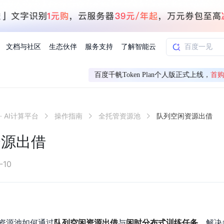
文档与社区
生态伙伴
服务支持
了解智能云
百度千帆Token Plan个人版正式上线，
首购
AI应用方案
智慧工业
· AI计算平台
操作指南
全托管资源池
队列空闲资源出借
知一
合作伙伴赋能
学习认证
行业解读
千帆社区
AI赋能
企服推荐
千帆AI加速器
联系我们
新闻动态
元新购券
全栈AI能力赋能应用开发
百度搭子DuMate
择计费模式
署
百度千帆·大模型服务及Agent开发平台
能源行业企
资源出借
中心
合作伙伴培训
实践案例
线上大模型案例课程
你的超级AI助手 真干活 用搭子
验
域名注册服务
行时
培训认证
行业白皮书
我要建议
最新资讯
端到端语音语言大模型
.9元
.COM域名注册29元起
道
学练考认一站式平台
权威、全面的行业报告解读
产品及服务官方反
百度智能云业内最
槛部署7x24小时个人超级助手
基于跨模态大模型，体验超拟人对话
快速搭建企业AI知识库问答平台
客悦智能客服
船舶与海洋
合作伙伴课程中心
千帆杯AI参赛作品
线上产品实操课程
-10
益
智能商标注册
课程学习
分析师报告
我要投诉
公告通知
大模型语音合成
law
百度百舸AI算力管理
合作伙伴人才认证
线下培育
减6000元
首购275元，多买多省
全场景课程体系
权威机构云市场趋势解读
产品及服务官方投
最新公告通知及时
云计算服务
大模型升级语音合成，音色更自然
PP-StructureV3
low 编排平台
飞桨企业赋能
人才认证
限时招募中
建站特惠
多模态基础大模型，去幻觉、逻辑推理和代码能力明显增强
高效文档解析模型，复杂结构和多栏布局文档处理优势显著
大模型文档解析
信息公告
助手
返利 最高8万元
企业首购SSL证书5折
资源池如何通过
队列空闲资源出借
与
闲时分布式训练任务
，解决
学习中心