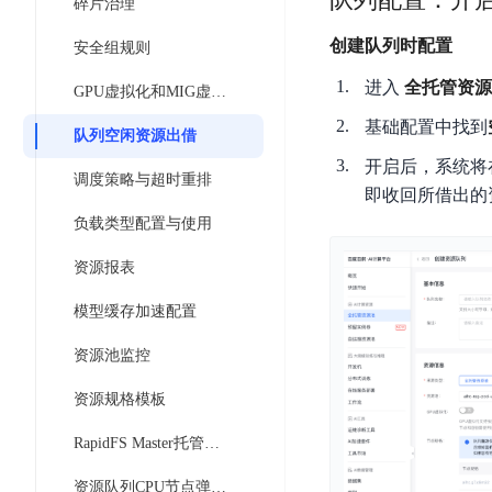
工
碎片治理
网
超3000万全行业词条，800万用户共吸纳
度
BLS
智
关
创建队列时配置
伐
安全组规则
消
能
智能生成PPT
百度AI搜索
BSG
谋
息
物
进入
全托管资源
智能大纲汇总，文库资源沉淀
GPU虚拟化和MIG虚拟化
数
百
服
联
据
基础配置中找到
度
务
网
队列空闲资源出借
流
一
for
解
开启后，系统将
转
调度策略与超时重排
AI原生应用
见
Kafka
决
即收回所借出的
平
方
智
消
负载类型配置与使用
台
伐谋
百度智能云客悦
案
能
息
CloudFlow
全球领先的可商用自我演化超级智能体
大模型驱动的服务营
资源报表
代
服
度
极
码
务
家-
秒哒
九州·政务大模型
模型缓存加速配置
速
助
for
AIOT
无代码应用搭建平台
构建“1+1+5+∞”
文
手
RocketMQ
语
资源池监控
件
百度智能云数字员工
百度智能云灵医
音
文
千
缓
资源规格模板
平
内容运营等8款数字员工焕新上线！免费体验！
医疗AI大模型，构建
字
帆
存
台
识
数
RapidFS Master托管实例缓存加速
RapidFS
百度一见
百战·数智营销
别
据
云边协同、自主进化的视觉智能体平台
赋能合作伙伴打造客
云
资源队列CPU节点弹性伸缩