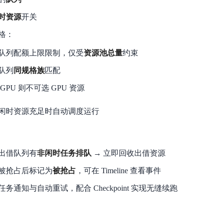
时资源
开关
格：
队列配额上限限制，仅受
资源池总量
约束
队列
同规格族
匹配
GPU 则不可选 GPU 资源
闲时资源充足时自动调度运行
出借队列有
非闲时任务排队
→ 立即回收出借资源
被抢占后标记为
被抢占
，可在 Timeline 查看事件
务通知与自动重试，配合 Checkpoint 实现无缝续跑