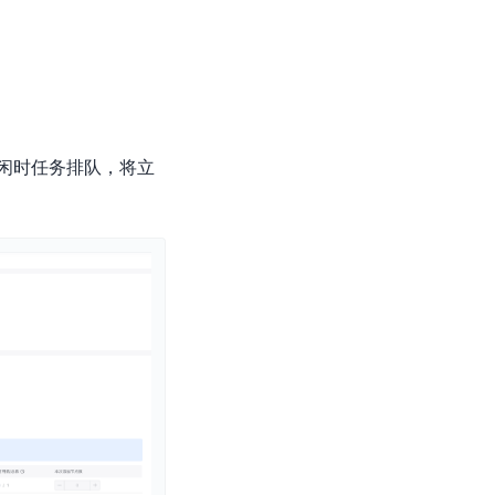
零算法基础定制高精度AI模型
全功能AI开发平台BML
提供一站式AI开发、训练及推理环境，
闲时任务排队，将立
AI安全护栏
多模态大模型的安全围栏，助力企业内容合规
MapReduce计算集群服务
供全托管的Hadoop/Spark计算集群服务，安全可靠