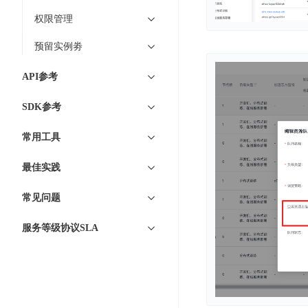
DDoS
平
图
权限管理
海
防
台
像
外
护
预留实例劵
识
CDN
服
超
别
务
级
动
API参考
链
图
态
应
可
像
SDK参考
加
用
信
搜
速
防
存
常用工具
索
DRCDN
火
证
墙
图
边
最佳实践
WAF
像
缘
增
计
云
混
常见问题
强
算
安
合
广
服务等级协议SLA
节
全
云
BML
目
点
中
全
混
BEC
心
功
合
能
边
安
云
AI
缘
全
管