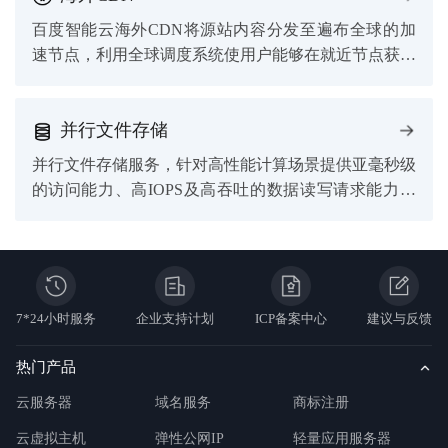
百度智能云海外CDN将源站内容分发至遍布全球的加
速节点，利用全球调度系统使用户能够在就近节点获取
所需内容。
并行文件存储
并行文件存储服务，针对高性能计算场景提供亚毫秒级
的访问能力、高IOPS及高吞吐的数据读写请求能力，
适用于AI训练、自动驾驶、大数据分析、视频渲染等
高性能计算场景。
7*24小时服务
企业支持计划
ICP备案中心
建议与反馈
热门产品
云服务器
域名服务
商标注册
云虚拟主机
弹性公网IP
轻量应用服务器