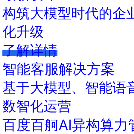
用
构筑大模型时代的企
商
店
企
化升级
业
服
务
了解详情
云
市
智能客服解决方案
场
合
作
基于大模型、智能语音
与
生
态
数智化运营
开
发
者
百度百舸AI异构算力
服
务