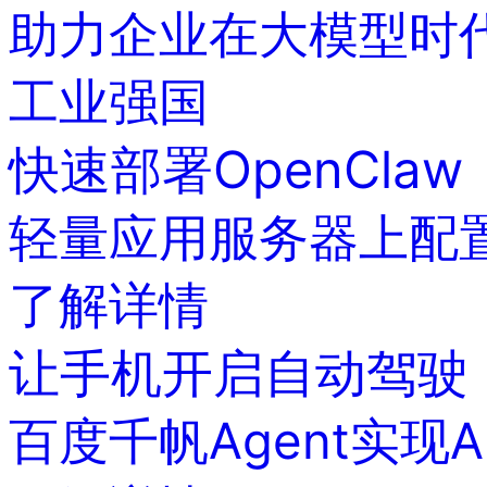
与
助力企业在大模型时
支
持
了
工业强国
解
智
快速部署OpenClaw
能
云
备
轻量应用服务器上配置使
案
文
档
了解详情
管
理
控
让手机开启自动驾驶
制
台
百度千帆Agent实现