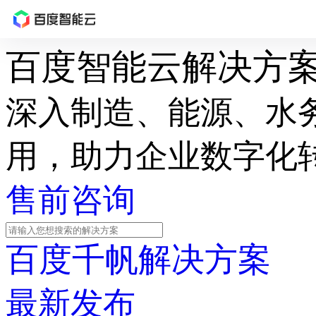
最
百度智能云解决方
新
活
动
深入制造、能源、水
产
品
用，助力企业数字化
解
决
方
售前咨询
案
千
帆
社
百度千帆解决方案
区
AI
原
最新发布
生
应