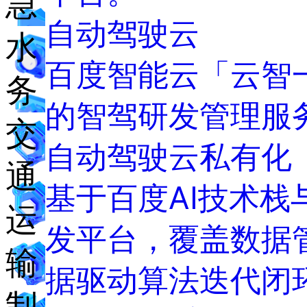
急
自动驾驶云
水
百度智能云「云智
务
的智驾研发管理服
交
自动驾驶云私有化
通
基于百度AI技术
运
发平台，覆盖数据
输
据驱动算法迭代闭
制