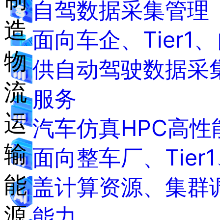
自驾数据采集管理
造
面向车企、Tier1
物
供自动驾驶数据采
流
服务
运
汽车仿真HPC高性
输
面向整车厂、Tie
能
盖计算资源、集群
源
能力