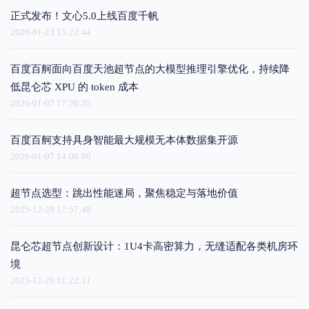
正式发布！文心5.0上线百度千帆
2026-01-23 15:22:44
百度百舸面向百度天池超节点的大模型推理引擎优化，持续降
低昆仑芯 XPU 的 token 成本
2026-01-07 17:26:35
百度百舸支持具身智能最大规模无本体数据集开源
2026-01-07 14:08:00
超节点选型：跳出性能迷局，聚焦稳定与落地价值
2025-12-29 17:57:48
昆仑芯超节点创新设计：1U4卡高密算力，无缝适配各类机房环
境
2025-12-29 11:22:11