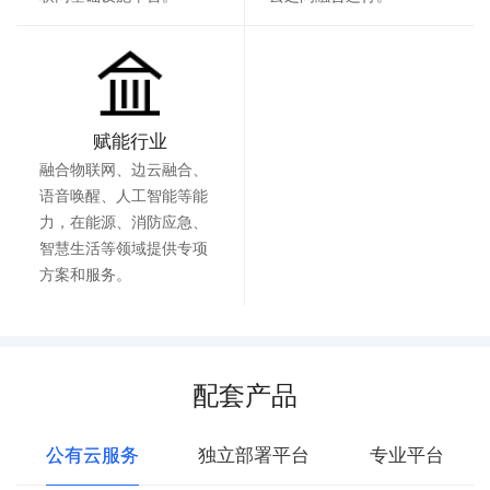
赋能行业
融合物联网、边云融合、
语音唤醒、人工智能等能
力，在能源、消防应急、
智慧生活等领域提供专项
方案和服务。
配套产品
公有云服务
独立部署平台
专业平台