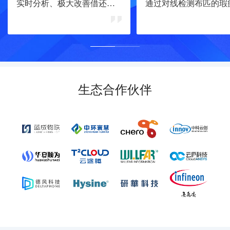
实时分析、极大改善借还书
通过对线检测布匹的瑕
的体验，节约运营成本。
陷生成检验数据，并与
集成，实时化、标准化
面料检验报告的输出，
晰展现布匹的关键特性
供本地打印与线上查阅
生态合作伙伴