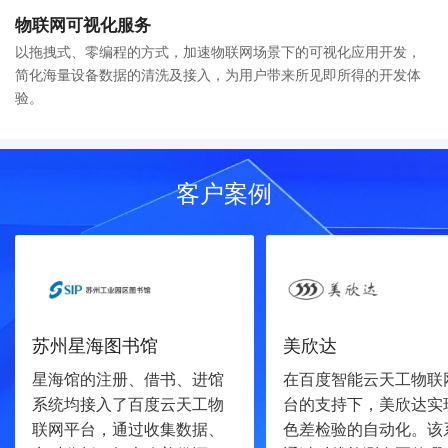
物联网可视化服务
以拖拽式、零编程的方式，加速物联网场景下的可视化应用开发，
简化海量设备数据的清洗及接入，为用户带来所见即所得的开发体
验。
客户案例
苏州星海图书馆
美欣达
星海馆的注册、借书、进馆
在百度智能云天工物联
系统均接入了百度云天工物
台的支持下，美欣达实
联网平台，通过收集数据、
色差检验的自动化。该