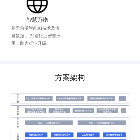
智慧万物
基于前沿智能AI技术及海
量数据， 打造行业智慧应
用，助力行业升级。
方案架构