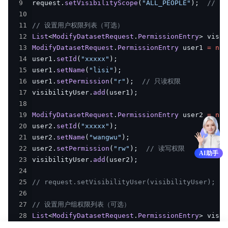
9
request
.
setVisibilityScope
(
"ALL_PEOPLE"
)
;
// 可
10
11
// 设置用户权限列表（可选）
12
List
<
ModifyDatasetRequest
.
PermissionEntry
>
 visib
13
ModifyDatasetRequest
.
PermissionEntry
 user1 
=
new
14
user1
.
setId
(
"xxxxx"
)
;
15
user1
.
setName
(
"lisi"
)
;
16
user1
.
setPermission
(
"r"
)
;
// 只读权限
17
visibilityUser
.
add
(
user1
)
;
18
19
ModifyDatasetRequest
.
PermissionEntry
 user2 
=
new
20
user2
.
setId
(
"xxxxx"
)
;
21
user2
.
setName
(
"wangwu"
)
;
22
user2
.
setPermission
(
"rw"
)
;
// 读写权限
AI助手
23
visibilityUser
.
add
(
user2
)
;
24
25
// request.setVisibilityUser(visibilityUser);
26
27
// 设置用户组权限列表（可选）
28
List
<
ModifyDatasetRequest
.
PermissionEntry
>
 visib
29
ModifyDatasetRequest
.
PermissionEntry
 group1 
=
ne