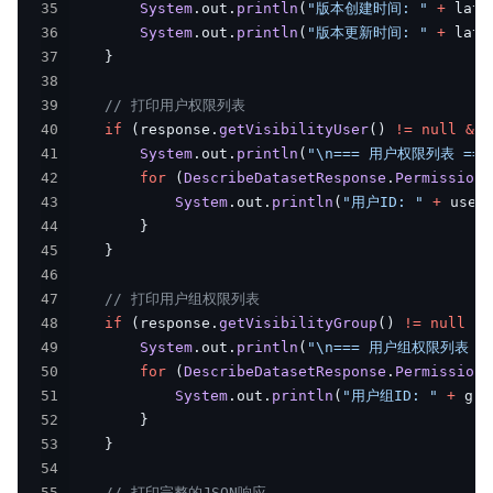
35
System
.
out
.
println
(
"版本创建时间: "
+
 late
36
System
.
out
.
println
(
"版本更新时间: "
+
 late
37
}
38
39
// 打印用户权限列表
40
if
(
response
.
getVisibilityUser
(
)
!=
null
&&
41
System
.
out
.
println
(
"\n=== 用户权限列表 ===
42
for
(
DescribeDatasetResponse
.
PermissionE
43
System
.
out
.
println
(
"用户ID: "
+
 user
44
}
45
}
46
47
// 打印用户组权限列表
48
if
(
response
.
getVisibilityGroup
(
)
!=
null
&&
49
System
.
out
.
println
(
"\n=== 用户组权限列表 ==
50
for
(
DescribeDatasetResponse
.
PermissionE
51
System
.
out
.
println
(
"用户组ID: "
+
 gro
52
}
53
}
54
55
// 打印完整的JSON响应