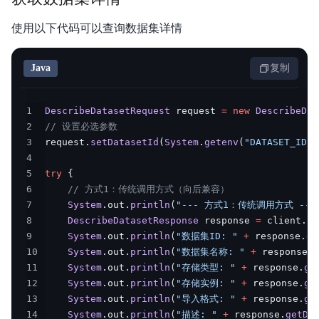
常见问题
使用以下代码可以查询数据集详情
服务等级协议SLA
Java
复制
1
DescribeDatasetRequest
 request 
=
new
DescribeDat
2
// 设置必选参数
3
request
.
setDatasetId
(
System
.
getenv
(
"DATASET_ID"
)
4
5
try
{
6
// 方式1：传统调用方式（向后兼容）
7
System
.
out
.
println
(
"--- 方式1：传统调用方式 ---
8
DescribeDatasetResponse
 response 
=
 client
.
da
9
System
.
out
.
println
(
"数据集ID: "
+
 response
.
ge
10
System
.
out
.
println
(
"数据集名称: "
+
 response
.
g
11
System
.
out
.
println
(
"存储类型: "
+
 response
.
ge
12
System
.
out
.
println
(
"存储实例: "
+
 response
.
ge
13
System
.
out
.
println
(
"导入格式: "
+
 response
.
ge
14
System
.
out
.
println
(
"描述: "
+
 response
.
getDe