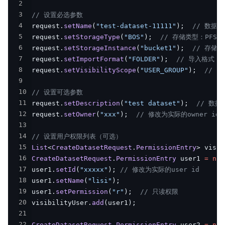
2
3
// 设置必选参数
4
request
.
setName
(
"test-dataset-11111"
)
;
// 数据
5
request
.
setStorageType
(
"BOS"
)
;
// 存储类型：PFS 或
6
request
.
setStorageInstance
(
"bucket1"
)
;
// 存储实
7
request
.
setImportFormat
(
"FOLDER"
)
;
// 导入格式：FI
8
request
.
setVisibilityScope
(
"USER_GROUP"
)
;
// 可
9
10
// 设置可选参数
11
request
.
setDescription
(
"test dataset"
)
;
// 数据
12
request
.
setOwner
(
"xxx"
)
;
// 修改为实际的owner id
13
14
// 设置用户权限列表（可选）
15
List
<
CreateDatasetRequest
.
PermissionEntry
>
 visib
16
CreateDatasetRequest
.
PermissionEntry
 user1 
=
new
17
user1
.
setId
(
"xxxxx"
)
;
// 修改为实际的user id
18
user1
.
setName
(
"lisi"
)
;
19
user1
.
setPermission
(
"r"
)
;
// 只读权限
20
visibilityUser
.
add
(
user1
)
;
21
22
CreateDatasetRequest
.
PermissionEntry
 user2 
=
new