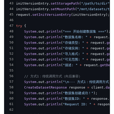
43
initVersionEntry
.
setStoragePath
(
"/path/to/dir"
)
;
44
initVersionEntry
.
setMountPath
(
"/mnt/datasets/tes
45
request
.
setInitVersionEntry
(
initVersionEntry
)
;
46
47
try
{
48
System
.
out
.
println
(
"=== 开始创建数据集 ==="
)
;
49
System
.
out
.
println
(
"数据集名称: "
+
 request
.
ge
50
System
.
out
.
println
(
"存储类型: "
+
 request
.
get
51
System
.
out
.
println
(
"存储实例: "
+
 request
.
get
52
System
.
out
.
println
(
"导入格式: "
+
 request
.
get
53
System
.
out
.
println
(
"可见范围: "
+
 request
.
get
54
System
.
out
.
println
(
"描述: "
+
 request
.
getDes
55
56
// 方式1：传统调用方式（向后兼容）
57
System
.
out
.
println
(
"\n--- 方式1：传统调用方式 --
58
CreateDatasetResponse
 response 
=
 client
.
data
59
System
.
out
.
println
(
"数据集创建成功！"
)
;
60
System
.
out
.
println
(
"数据集ID: "
+
 response
.
ge
61
System
.
out
.
println
(
"Request ID: "
+
 response
62