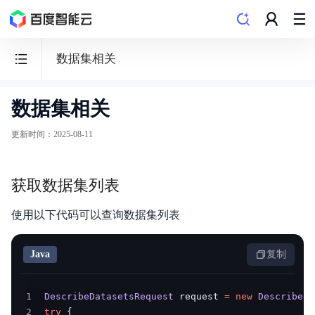
数据集相关
数据集相关
百
度
更新时间
：
2025-08-11
百
舸
获取数据集列表
·
AI
使用以下代码可以查询数据集列表
计
算
Java
复制
平
台
1
DescribeDatasetsRequest
 request 
=
new
DescribeDa
2
try
{