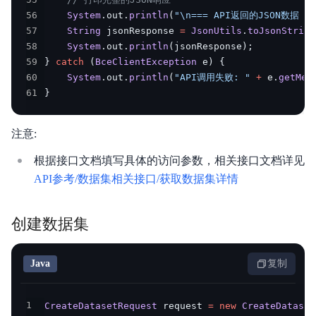
56
System
.
out
.
println
(
"\n=== API返回的JSON数据 ==
57
String
 jsonResponse 
=
JsonUtils
.
toJsonString
58
System
.
out
.
println
(
jsonResponse
)
;
59
}
catch
(
BceClientException
 e
)
{
60
System
.
out
.
println
(
"API调用失败: "
+
 e
.
getMes
61
}
注意:
根据接口文档填写具体的访问参数，相关接口文档详见
API参考/数据集相关接口/获取数据集详情
创建数据集
Java
复制
1
CreateDatasetRequest
 request 
=
new
CreateDataset