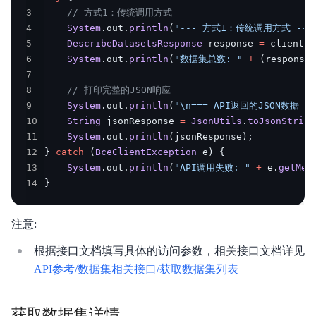
3
// 方式1：传统调用方式
4
System
.
out
.
println
(
"--- 方式1：传统调用方式 ---
5
DescribeDatasetsResponse
 response 
=
 client
.
d
功能发布记录
6
System
.
out
.
println
(
"数据集总数: "
+
(
response
.
7
产品描述
8
// 打印完整的JSON响应
9
System
.
out
.
println
(
"\n=== API返回的JSON数据 ==
快速入门
10
String
 jsonResponse 
=
JsonUtils
.
toJsonString
11
System
.
out
.
println
(
jsonResponse
)
;
产品定价
12
}
catch
(
BceClientException
 e
)
{
13
System
.
out
.
println
(
"API调用失败: "
+
 e
.
getMes
操作指南
14
}
API参考
注意:
SDK参考
根据接口文档填写具体的访问参数，相关接口文档详见
API参考/数据集相关接口/获取数据集列表
常用工具
最佳实践
获取数据集详情