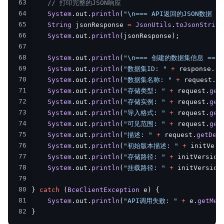
63
// 打印完整的JSON响应
64
System
.
out
.
println
(
"\n=== API返回的JSON数据 ==
65
String
 jsonResponse 
=
JsonUtils
.
toJsonString
66
System
.
out
.
println
(
jsonResponse
)
;
67
68
System
.
out
.
println
(
"\n=== 创建的数据集信息 ==="
69
System
.
out
.
println
(
"数据集ID: "
+
 response
.
ge
70
System
.
out
.
println
(
"数据集名称: "
+
 request
.
ge
71
System
.
out
.
println
(
"存储类型: "
+
 request
.
get
72
System
.
out
.
println
(
"存储实例: "
+
 request
.
get
73
System
.
out
.
println
(
"导入格式: "
+
 request
.
get
74
System
.
out
.
println
(
"可见范围: "
+
 request
.
get
75
System
.
out
.
println
(
"描述: "
+
 request
.
getDes
76
System
.
out
.
println
(
"初始版本描述: "
+
 initVers
77
System
.
out
.
println
(
"存储路径: "
+
 initVersion
78
System
.
out
.
println
(
"挂载路径: "
+
 initVersion
79
80
}
catch
(
BceClientException
 e
)
{
81
System
.
out
.
println
(
"API调用失败: "
+
 e
.
getMes
82
}