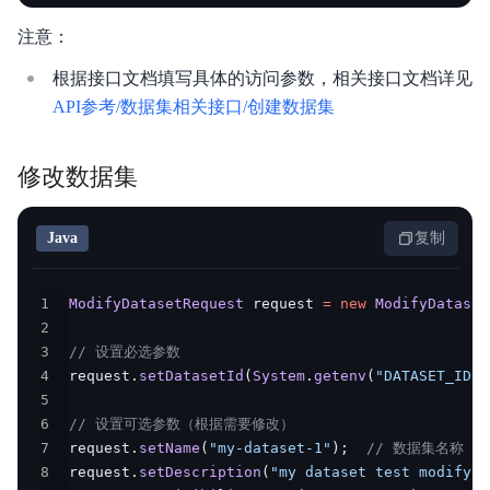
注意：
根据接口文档填写具体的访问参数，相关接口文档详见
API参考/数据集相关接口/创建数据集
修改数据集
Java
复制
1
ModifyDatasetRequest
 request 
=
new
ModifyDataset
2
3
// 设置必选参数
4
request
.
setDatasetId
(
System
.
getenv
(
"DATASET_ID"
)
5
6
// 设置可选参数（根据需要修改）
7
request
.
setName
(
"my-dataset-1"
)
;
// 数据集名称
8
request
.
setDescription
(
"my dataset test modify"
)