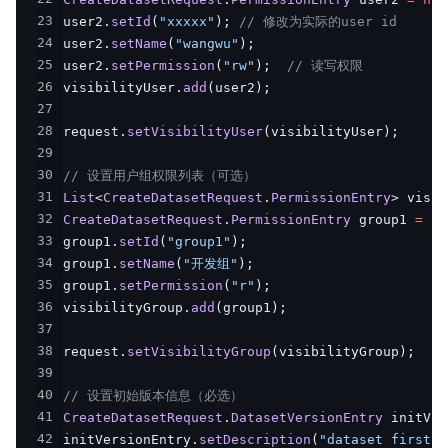
23
user2
.
setId
(
"xxxxx"
)
;
// 修改为实际的user id
24
user2
.
setName
(
"wangwu"
)
;
25
user2
.
setPermission
(
"rw"
)
;
// 读写权限
26
visibilityUser
.
add
(
user2
)
;
27
28
request
.
setVisibilityUser
(
visibilityUser
)
;
29
30
// 设置用户组权限列表（可选）
31
List
<
CreateDatasetRequest
.
PermissionEntry
>
 visib
32
CreateDatasetRequest
.
PermissionEntry
 group1 
=
ne
33
group1
.
setId
(
"group1"
)
;
34
group1
.
setName
(
"开发组"
)
;
35
group1
.
setPermission
(
"r"
)
;
36
visibilityGroup
.
add
(
group1
)
;
37
38
request
.
setVisibilityGroup
(
visibilityGroup
)
;
39
40
// 设置初始版本信息（必选）
41
CreateDatasetRequest
.
DatasetVersionEntry
 initVer
42
initVersionEntry
.
setDescription
(
"dataset first v