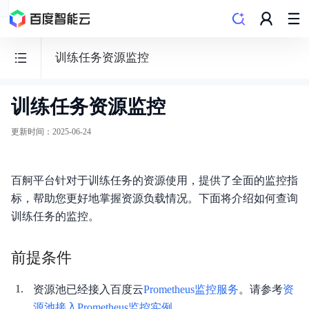
训练任务资源监控
训练任务资源监控
百
度
更新时间
：
2025-06-24
百
舸
百舸平台针对于训练任务的资源使用，提供了全面的监控指
·
标，帮助您更好地掌握资源负载情况。下面将介绍如何查询
AI
训练任务的监控。
计
算
前提条件
平
台
资源池已经接入百度云
Prometheus监控服务
。请参考
资
源池接入Prometheus监控实例
。