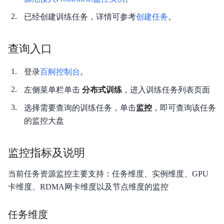
已经创建训练任务，详情可参考
创建任务
。
功能发布记录
查询入口
产品描述
登录
百舸控制台
。
快速入门
左侧菜单栏单击
分布式训练
，进入训练任务列表页面
产品定价
选择需要查询的训练任务，单击
监控
，即可查询该任务
的监控大盘
操作指南
API参考
监控指标及说明
SDK参考
当前任务资源监控主要支持：任务维度、实例维度、GPU
卡维度、RDMA网卡维度以及节点维度的监控
常用工具
任务维度
最佳实践