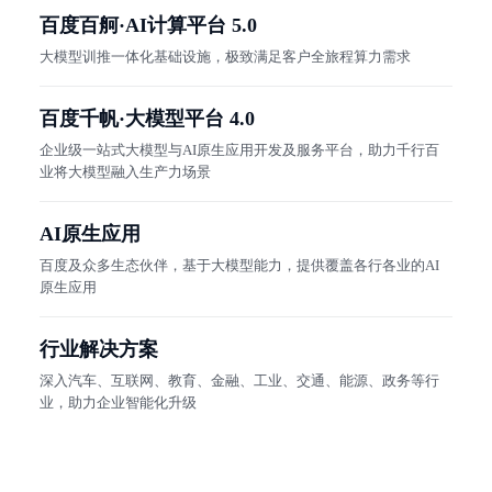
百度百舸·AI计算平台 5.0
大模型训推一体化基础设施，极致满足客户全旅程算力需求
百度千帆·大模型平台 4.0
企业级一站式大模型与AI原生应用开发及服务平台，助力千行百
业将大模型融入生产力场景
AI原生应用
百度及众多生态伙伴，基于大模型能力，提供覆盖各行各业的AI
原生应用
行业解决方案
深入汽车、互联网、教育、金融、工业、交通、能源、政务等行
业，助力企业智能化升级