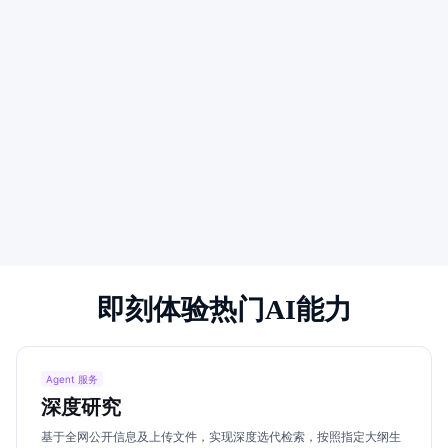
了
解
智
能
云
备
案
文
档
管
热门模型
百度自研模型
探索更多大模型
理
控
制
台
即刻体验热门AI能力
Agent 服务
深度研究
基于全网公开信息及上传文件，实现深度选代检索，按照指定大纲生