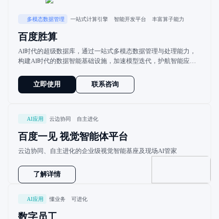
多模态数据管理
一站式计算引擎
智能开发平台
丰富算子能力
百度胜算
AI时代的超级数据库，通过一站式多模态数据管理与处理能力，
构建AI时代的数据智能基础设施，加速模型迭代，护航智能应用
落地
立即使用
联系咨询
AI应用
云边协同
自主进化
百度一见 视觉智能体平台
云边协同、自主进化的企业级视觉智能基座及现场AI管家
了解详情
AI应用
懂业务
可进化
数字员工