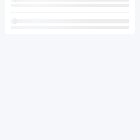
店
企
业
服
务
云
市
场
合
作
与
生
态
开
文心5.0正式版-原生全模态大模型
发
者
LMArena Text 榜、Vision 榜国内第一，原生全模态统一建模技
服
术，全模态理解与生成能力，通过百度千帆对企业客户及开发者
务
提供服务
与
了解详情
支
持