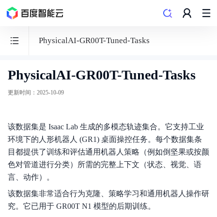
PhysicalAI-GR00T-Tuned-Tasks
PhysicalAI-GR00T-Tuned-Tasks
百
度
更新时间
：
2025-10-09
百
舸
该数据集是 Isaac Lab 生成的多模态轨迹集合。它支持工业
·
环境下的人形机器人 (GR1) 桌面操控任务。每个数据集条
AI
目都提供了训练和评估通用机器人策略（例如倒坚果或按颜
计
色对管道进行分类）所需的完整上下文（状态、视觉、语
算
言、动作）。
平
该数据集非常适合行为克隆、策略学习和通用机器人操作研
台
究。它已用于 GR00T N1 模型的后期训练。