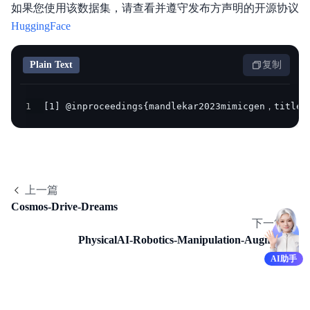
如果您使用该数据集，请查看并遵守发布方声明的开源协议
HuggingFace
功能发布记录
Plain Text
复制
产品描述
1
[1] @inproceedings{mandlekar2023mimicgen，ti
快速入门
产品定价
操作指南
上一篇
API参考
Cosmos-Drive-Dreams
下一篇
SDK参考
PhysicalAI-Robotics-Manipulation-Augmented
AI助手
常用工具
最佳实践