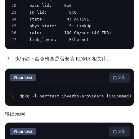
解
22
智
23
24
能
25
云
26
27
    link_layer:     Ethernet
备
案
执行如下命令检查是否安装 RDMA 相关库。
文
档
管
Plain Text
复制
理
控
1
dpkg -l perftest ibverbs-providers libibumad3 li
制
台
输出示例
Plain Text
复制