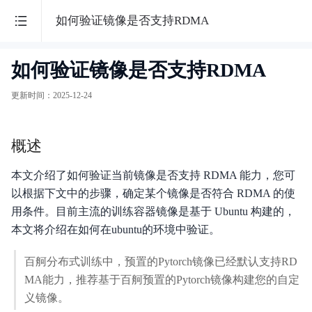
百
如何验证镜像是否支持RDMA
度
如何验证镜像是否支持RDMA
百
智
度
更新时间
：
2025-12-24
能
百
舸
云
概述
·
AI
本文介绍了如何验证当前镜像是否支持 RDMA 能力，您可
最
计
以根据下文中的步骤，确定某个镜像是否符合 RDMA 的使
新
算
用条件。目前主流的训练容器镜像是基于 Ubuntu 构建的，
平
活
本文将介绍在如何在ubuntu的环境中验证。
台
动
百舸分布式训练中，预置的Pytorch镜像已经默认支持RD
产
MA能力，推荐基于百舸预置的Pytorch镜像构建您的自定
义镜像。
品