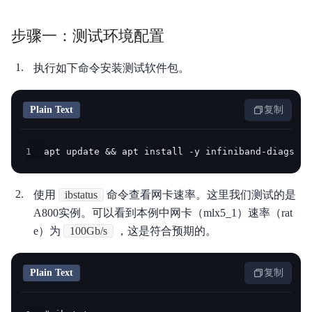
功能发布记录
解
步骤一：测试环境配置
决
产品描述
方
执行如下命令安装测试软件包。
快速入门
案
产品定价
Plain Text
复制
企
业
操作指南
1
apt update && apt install -y infiniband-diags
服
API参考
务
使用
ibstatus
命令查看网卡速率。这里我们测试的是
SDK参考
云
A800实例。可以看到本例中网卡（mlx5_1）速率（rat
常用工具
e）为
100Gb/s
，这是符合预期的。
市
场
最佳实践
Plain Text
复制
合
常见问题