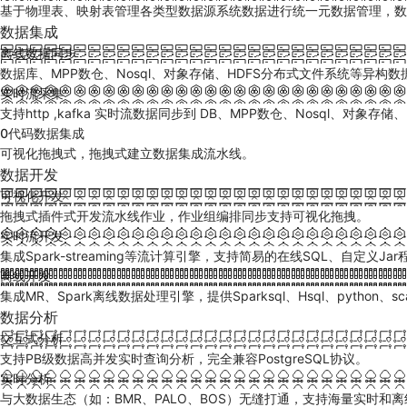
基于物理表、映射表管理各类型数据源系统数据进行统一元数据管理，数
数据集成
离线数据同步
数据库、MPP数仓、Nosql、对象存储、HDFS分布式文件系统等异构
实时流采集
支持http ,kafka 实时流数据同步到 DB、MPP数仓、Nosql、对象
0代码数据集成
可视化拖拽式，拖拽式建立数据集成流水线。
数据开发
可视化开发
拖拽式插件式开发流水线作业，作业组编排同步支持可视化拖拽。
实时流开发
集成Spark-streaming等流计算引擎，支持简易的在线SQL、自
离线开发
集成MR、Spark离线数据处理引擎，提供Sparksql、Hsql、python、s
数据分析
交互式分析
支持PB级数据高并发实时查询分析，完全兼容PostgreSQL协议。
实时分析
与大数据生态（如：BMR、PALO、BOS）无缝打通，支持海量实时和