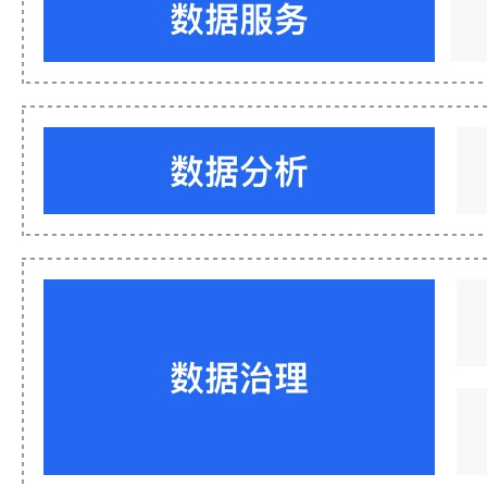
持
了
解
智
能
云
备
案
文
档
管
理
控
制
台