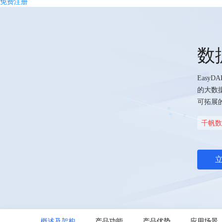
免费注册
最
新
活
动
数
产
品
解
Easy
决
的大数
方
可拓展
案
千
千帆数据
帆
社
区
AI
原
生
应
用
商
概述及架构
产品功能
产品优势
应用场景