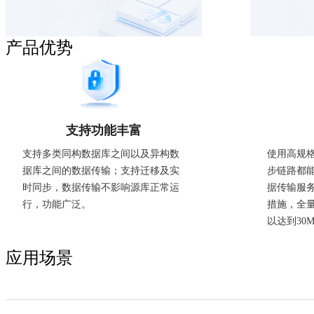
店
企
业
产品优势
服
务
云
市
场
合
支持功能丰富
作
支持多类同构数据库之间以及异构数
使用高规
与
据库之间的数据传输；支持迁移及实
步链路都
生
时同步，数据传输不影响源库正常运
据传输服
态
开
行，功能广泛。
措施，全
发
以达到30MB
者
服
应用场景
务
与
支