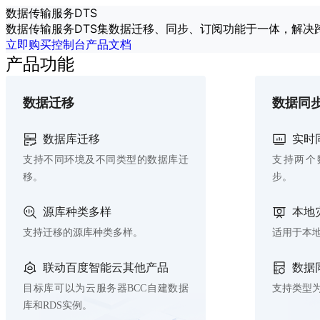
最
数据传输服务DTS
新
数据传输服务DTS集数据迁移、同步、订阅功能于一体，解
活
立即购买
控制台
产品文档
动
产品功能
产
品
数据迁移
数据同
解
决
方
数据库迁移
实时
案
支持不同环境及不同类型的数据库迁
支持两个
千
移。
步。
帆
社
源库种类多样
本地
区
AI
支持迁移的源库种类多样。
适用于本
原
生
联动百度智能云其他产品
数据
应
目标库可以为云服务器BCC自建数据
支持类型为
用
库和RDS实例。
商