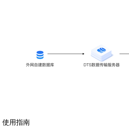
持
了
解
智
能
云
备
案
文
档
管
理
控
制
台
使用指南