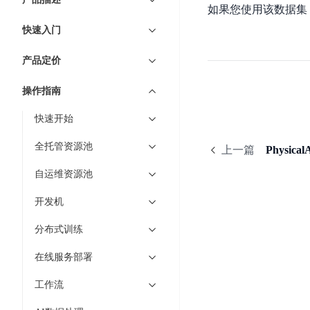
7 × 24 小时在线提供服务
复杂业务专属支持
云
BSC
AI原生应用商店
云市场
新手入门
如果您使用该数据集
ERNIE X1 Turbo
DeepSeek-V4
服
件
磁
云计算
数
搭建官网在线客服与
大模型增值服务上新
免费大模型
云服务器BCC
具备更长的思维链，
务
结构创新和超高上下文效率、Agent 能力得到专项优化
快速入门
GPU云服务器
盘
时
特惠榜单
网站建设
入门指南
据
工信部教考中心大模型证书6折
入门到进阶，
及
计算
存储
配备GPU的云端服务器
CDS
序
ERNIE X1.1
可
语音识别
ERNIE 5.0-正式版
产品定价
Agent
营销服务
安全服务
最佳实践
时
网络
数据库
文
视
原生全模态大模型，基础能力全面升级
开
轻量应用服务器
空
人脸识别
件
化
操作指南
大数据
容器
发
行业智能
企业应用
数
PaddleOCR-VL
ERNIE 4.5 Turbo VL
存
Sugar
平
文字识别
安全
CDN与边缘
据
快速开始
全新多模理解模型，图片理解、创作、翻译、代码等能力显著
储
BI
分析决策
公司服务
台
对象存储BOS
库
CFS
管理运维
混合云
图像识别
Elasticsearch
全托管资源池
稳定、安全、高效、高可
上一篇
Physical
百
TSDB
智能办公
人工智能
并
操作系统
度
数
物
ARM云
自运维资源池
弹性公网IP
MCP及Agent开发
行
生活休闲
API商城
胜
据
联
应用产品
文
为用户访问公网提供IP
算
仓
开发机
网
MCP组件
件
精选Agent
库
智能应用
行业应用
DuClaw
安
百度云手机
存
分布式训练
聚合优质工具与MCP服务
官方能力直达，快速
PALO
全
视频云平台
企业服务
DuMate
储
日
套
在线服务部署
百度搜索
全能AI助手
PFS
地图服务
秒
志
件
25年搜索沉淀，权威高质多模态信源
哒
存
工作流
服
天
储
百度百科
深度研究Agent
百
务