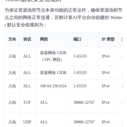
常见问题
为保证资源池和节点本身功能的正常运作，确保资源池和节
点之间的网络正常连通，百舸计算AI平台自动创建的 Worke
服务等级协议SLA
r 默认安全组规则为：
方向
协议
网段
端口
IP 类型
策
容器网络 CIDR
入站
ALL
1-65535
IPv4
允
（VPC 网段）
入站
ALL
容器网络 CIDR
1-65535
IPv4
允
入站
ALL
100.64.230.0/24
1-65535
IPv4
允
入站
TCP
ALL
30000-32767
IPv4
允
入站
UDP
ALL
30000-32767
IPv4
允