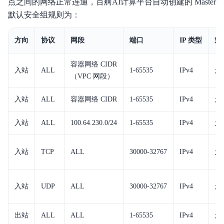
点之间的网络正常连通，百舸AI计算平台自动创建的 Master
默认安全组规则为：
方向
协议
网段
端口
IP 类型
策
容器网络 CIDR
入站
ALL
1-65535
IPv4
允
（VPC 网段）
入站
ALL
容器网络 CIDR
1-65535
IPv4
允
入站
ALL
100.64.230.0/24
1-65535
IPv4
允
入站
TCP
ALL
30000-32767
IPv4
允
入站
UDP
ALL
30000-32767
IPv4
允
出站
ALL
ALL
1-65535
IPv4
允