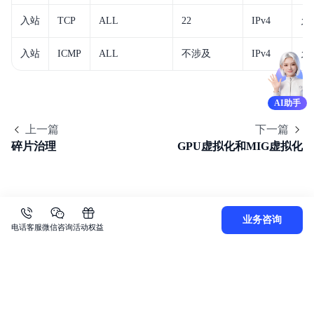
入站
TCP
ALL
22
IPv4
允
入站
ICMP
ALL
不涉及
IPv4
允
AI助手
上一篇
下一篇
碎片治理
GPU虚拟化和MIG虚拟化
业务咨询
电话客服
微信咨询
活动权益
关