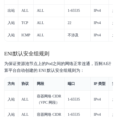
出站
ALL
ALL
1-65535
IPv4
允
入站
TCP
ALL
22
IPv4
允
入站
ICMP
ALL
不涉及
IPv4
允
ENI默认安全组规则
为保证资源池节点上的Pod之间的网络正常连通，百舸AI计
算平台自动创建的 ENI 默认安全组规则为：
方向
协议
网段
端口
IP 类型
策
容器网络 CIDR
入站
ALL
1-65535
IPv4
允
（VPC 网段）
入站
ALL
容器网络 CIDR
1-65535
IPv4
允