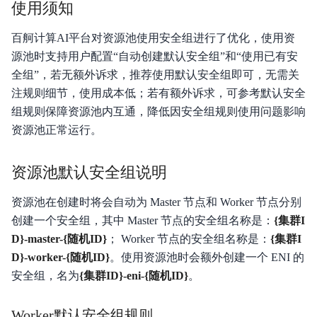
使用须知
百舸计算AI平台对资源池使用安全组进行了优化，使用资
功能发布记录
源池时支持用户配置“自动创建默认安全组”和“使用已有安
全组”，若无额外诉求，推荐使用默认安全组即可，无需关
产品描述
注规则细节，使用成本低；若有额外诉求，可参考默认安全
组规则保障资源池内互通，降低因安全组规则使用问题影响
快速入门
资源池正常运行。
产品定价
资源池默认安全组说明
操作指南
资源池在创建时将会自动为 Master 节点和 Worker 节点分别
API参考
创建一个安全组，其中 Master 节点的安全组名称是：
{集群I
D}-master-{随机ID}
； Worker 节点的安全组名称是：
{集群I
SDK参考
D}-worker-{随机ID}
。使用资源池时会额外创建一个 ENI 的
常用工具
安全组，名为
{集群ID}-eni-{随机ID}
。
最佳实践
Worker默认安全组规则