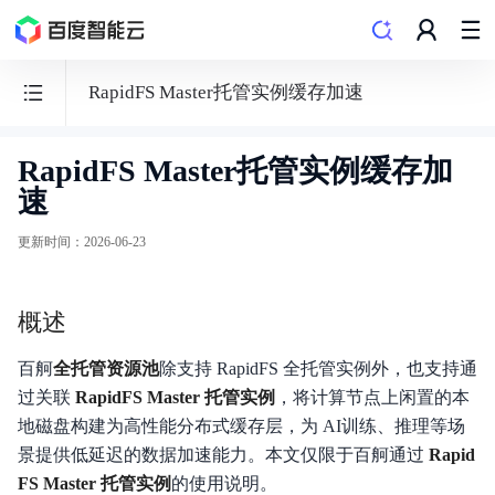
RapidFS Master托管实例缓存加速
RapidFS Master托管实例缓存加
百
速
度
百
更新时间
：
2026-06-23
舸
·
概述
AI
计
百舸
全托管资源池
除支持 RapidFS 全托管实例外，也支持通
算
过关联
RapidFS Master 托管实例
，将计算节点上闲置的本
平
地磁盘构建为高性能分布式缓存层，为 AI训练、推理等场
台
景提供低延迟的数据加速能力。本文仅限于百舸通过
Rapid
FS Master 托管实例
的使用说明。