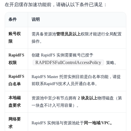
在开启缓存加速功能前，请确认以下条件已满足：
常见问题
服务等级协议SLA
条件
说明
账号权
需具备资源池
管理员及以上
权限才能进行全局配置
限
操作。
RapidFS
创建 RapidFS 实例需要账号已授予
RAPIDFSFullControlAccessPolicy
权限
策略。
RapidFS
RapidFS Master 托管实例目前是白名单功能，请提
前联系RapidFS技术人员开通白名单。
白名单
本地磁
资源池中至少有节点拥有
2 块及以上
物理磁盘（第
盘要求
一块盘不计入可用容量）。
网络要
RapidFS 实例须与资源池处于
同一地域/VPC。
求