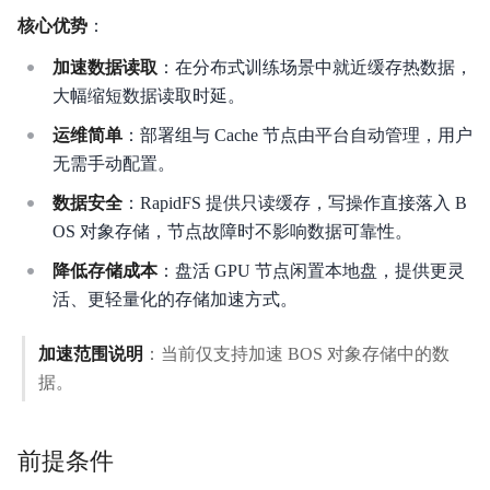
核心优势
：
加速数据读取
：在分布式训练场景中就近缓存热数据，
功能发布记录
大幅缩短数据读取时延。
产品描述
运维简单
：部署组与 Cache 节点由平台自动管理，用户
无需手动配置。
快速入门
数据安全
：RapidFS 提供只读缓存，写操作直接落入 B
产品定价
OS 对象存储，节点故障时不影响数据可靠性。
降低存储成本
：盘活 GPU 节点闲置本地盘，提供更灵
操作指南
活、更轻量化的存储加速方式。
API参考
加速范围说明
：当前仅支持加速 BOS 对象存储中的数
SDK参考
据。
常用工具
前提条件
最佳实践