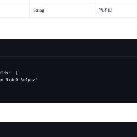
String
请求ID