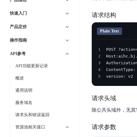
7 × 24 小时在线提供服务
复杂业务专属支持
云
BSC
AI原生应用商店
云市场
新手入门
ERNIE X1 Turbo
DeepSeek-V4
服
件
磁
云计算
数
搭建官网在线客服与
大模型增值服务上新
免费大模型
云服务器BCC
具备更长的思维链，
务
结构创新和超高上下文效率、Agent 能力得到专项优化
快速入门
请求结构
GPU云服务器
盘
时
特惠榜单
网站建设
入门指南
据
工信部教考中心大模型证书6折
入门到进阶，
及
计算
存储
配备GPU的云端服务器
CDS
序
ERNIE X1.1
可
语音识别
ERNIE 5.0-正式版
产品定价
Agent
营销服务
安全服务
最佳实践
时
网络
数据库
Plain Text
文
视
原生全模态大模型，基础能力全面升级
开
轻量应用服务器
空
人脸识别
件
化
操作指南
大数据
容器
发
行业智能
企业应用
数
PaddleOCR-VL
ERNIE 4.5 Turbo VL
存
Sugar
1
平
文字识别
安全
CDN与边缘
据
全新多模理解模型，图片理解、创作、翻译、代码等能力显著
API参考
储
BI
分析决策
公司服务
2
台
对象存储BOS
库
CFS
管理运维
混合云
3
图像识别
Elasticsearch
稳定、安全、高效、高可
API功能更新记录
百
TSDB
智能办公
人工智能
4
并
操作系统
度
数
5
version: v2
物
ARM云
概述
弹性公网IP
MCP及Agent开发
行
生活休闲
API商城
胜
据
联
应用产品
文
为用户访问公网提供IP
算
仓
通用说明
网
MCP组件
件
精选Agent
库
智能应用
行业应用
请求头域
DuClaw
安
百度云手机
存
聚合优质工具与MCP服务
官方能力直达，快速
服务域名
PALO
全
视频云平台
企业服务
DuMate
储
除公共头域外，无其
日
套
百度搜索
全能AI助手
请求头和错误返回
PFS
地图服务
秒
志
件
25年搜索沉淀，权威高质多模态信源
哒
存
请求参数
资源池相关接口
服
天
储
百度百科
深度研究Agent
百
务