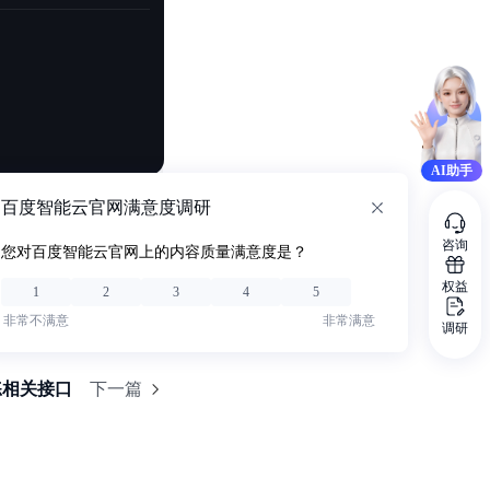
AI助手
百度智能云官网满意度调研
咨询
您对百度智能云官网上的内容质量满意度是？
权益
1
2
3
4
5
非常不满意
非常满意
调研
练相关接口
下一篇