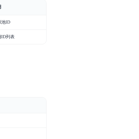
零算法基础定制高精度AI模型
明
全功能AI开发平台BML
池ID
提供一站式AI开发、训练及推理环境，
ID列表
AI安全护栏
多模态大模型的安全围栏，助力企业内容合规
MapReduce计算集群服务
供全托管的Hadoop/Spark计算集群服务，安全可靠