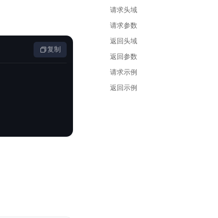
基于业务本体驱动的企业数据智能平台
百度智能云千帆AI原生应用商店
GLM-5.2
云服务器39元/年起，领万元券包
请求头域
赋能企业AI原生应用创新
提供一站式、开箱即用的AI服务
近千款AI应用，解锁多元体验
文本生成模型，支持 1M 上下文，长程任务执行更稳定、工程规范遵循更可靠
百度伐谋
查看详情
请求参数
查看详情
查看详情
态一站获取
全球领先的可商用自我演化超级智能体
kimi-k2.6
返回头域
dOS生态适配
复制
文本生成模型，同时支持文本、图片与视频输入，思考与非思考模式，对话与 Agent 任务
Hogee
返回参数
企业一站式AI营销应用
Qwen3.5-397B-A17B
请求示例
原生视觉语言模型，具备强大的代码生成与智能体能力，对于各类智能体场景具有良好的泛化性
返回示例
百度一见视觉智能体平台
识别服务
云边协同、自主进化的视觉智能体平台
秒哒
模型开发
无代码应用搭建平台
百度千帆·大模型服务及Agent开发平台
RedClaw
以Agent为核心的一站式企业级大模型服务平台
万能AI助手，让想法直接发生
百度胜算·数据智能平台
基于业务本体驱动的企业数据智能平台
零门槛AI开发平台EasyDL