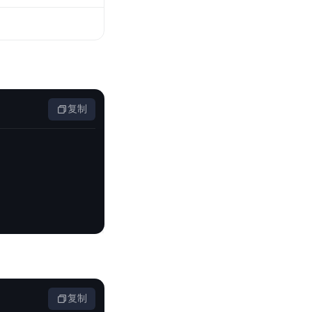
复制
复制