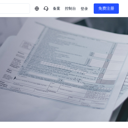
备案
控制台
免费注册
登录
问问AI助手
企业实名认证有什么福利？
如何免费试用百度智
方案
智慧政务
模型与应用
一站式企业级大模型服务
热门产品
AI体验中心
Dumate
业管理系统智能化升级
政务智能体的百度搜索解决方案
提供一站式、开箱即用的AI服务
百度搭子DuMate
百度智能云大模型系列课程
云服务器BCC
馈渠道
新动态
你的超级AI助手 真干活 用搭子
500+节免费观看 持续更新
工程大模型解决方案
智慧水务智能体解决方案
Duclaw
其他大模型
百度千帆·大模型服务及Agent开发平台
千帆大模型平台
诉渠道
了解
以Agent为核心的一站式企业级大模型服务平台
DeepSeek V3.2 Think
文本生成模型，长文本训练和推理效率的大幅提升
百度胜算·数据智能平台
企业实名认证专属权益
大模型专家服务
热门AI能力
基于业务本体驱动的企业数据智能平台
百度智能云千帆AI原生应用商店
GLM-5.2
云服务器39元/年起，领万元券包
赋能企业AI原生应用创新
提供一站式、开箱即用的AI服务
近千款AI应用，解锁多元体验
文本生成模型，支持 1M 上下文，长程任务执行更稳定、工程规范遵循更可靠
百度伐谋
查看详情
查看详情
查看详情
态一站获取