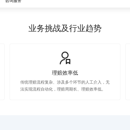
咨询服务
，计算密集型应用专享
视觉+多模态大模型，万物精准识别
大模型语音合成
BaiduLinuxClou
政务智能体的百度搜索解决方案
在事实性、指令遵循、智能体等能力上均有显著提升
音色具备更高的自然度、丰富的情感表达等特点
智能文档分析
能源行业企业管理系统智能化升级解决方案
生态适配指南
提供官网搭建、web应用搭建、云上学习和测试等场景的服务
文心大模型驱动，一站式文档处理
大模型声音复刻
业务挑战及行业趋势
先进、高效的文档解析模型，专为文档元素识别设计
录制5秒音频，即可极速复刻音色
智慧水务智能体解决方案
生态兼容性全景图
文字识别
拓展的云存储服务
覆盖多种场景、多种语言的高精度整图文字检测和
图像增强
地址和公网带宽，增加用户使用弹性
去雾增强放大，重建高清无损图像
Agent开发工具链
理赔效率低
大模型声音复刻
体验AI方案
丰富的Agent开发工具、一站式创建
传统理赔流程复杂、涉及多个环节的人工介入，无
面向企业客户在游戏、营销、直播、办公等场景提供高效稳定的一站式解决方案
基于大模型zero-shot技术，随时随地录制数秒音频
法实现流程自动化，理赔周期长、理赔效率低。
自主规划Agent
内置多种AI助手常见能力，深入理解用户意图，智能调度多种MCP工具
自主思考并规划任务，适用于基础或日常的业务流程
工作流Agent
实时整合文本、图像、PDF等多模态数据，生成高质量结构化报告
严格按照人工编排工作流对话，适用于严谨的业务流程
多智能体协作