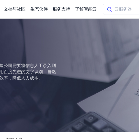
文档与社区
生态伙伴
服务支持
了解智能云
AI应用方案
智慧工业
知一
合作伙伴赋能
学习认证
行业解读
千帆社区
AI赋能
企服推荐
千帆AI加速器
联系我们
新闻动态
元新购券
全栈AI能力赋能应用开发
百度搭子DuMate
择计费模式
署
百度千帆·大模型服务及Agent开发平台
能源行业企
保险公司需要将信息人工录入到
中心
合作伙伴培训
实践案例
线上大模型案例课程
你的超级AI助手 真干活 用搭子
验
域名注册服务
行时
培训认证
行业白皮书
我要建议
最新资讯
端到端语音语言大模型
用百度先进的文字识别、自然
.9元
.COM域名注册29元起
道
学练考认一站式平台
权威、全面的行业报告解读
产品及服务官方反
百度智能云业内最
槛部署7x24小时个人超级助手
基于跨模态大模型，体验超拟人对话
快速搭建企业AI知识库问答平台
客悦智能客服
船舶与海洋
效率，降低人力成本。
合作伙伴课程中心
千帆杯AI参赛作品
线上产品实操课程
益
智能商标注册
课程学习
分析师报告
我要投诉
公告通知
大模型语音合成
law
百度百舸AI算力管理
合作伙伴人才认证
线下培育
减6000元
首购275元，多买多省
全场景课程体系
权威机构云市场趋势解读
产品及服务官方投
最新公告通知及时
云计算服务
大模型升级语音合成，音色更自然
PP-StructureV3
low 编排平台
飞桨企业赋能
人才认证
限时招募中
建站特惠
多模态基础大模型，去幻觉、逻辑推理和代码能力明显增强
高效文档解析模型，复杂结构和多栏布局文档处理优势显著
大模型文档解析
信息公告
助手
返利 最高8万元
企业首购SSL证书5折
学习中心
数亿用户验证的企业数字资产管理平台，集智能管理、多人协作、大文件极速传输于一体
18 种格式解析，结构化输出文档关键信息
生态伙伴方案
端到端语音语言大模型
公告通知
线索转化入口
课程
国内短信套餐包
更强的深度思考能力
考试中心
基于Cross-Attention跨模态语音大模型，体验超拟人对话
看图识万物
船舶与海洋工程大模型解决方案
产品公告与服务动
大模型系列课程一站观看
企业首购限时0.99元起