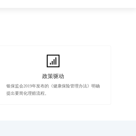
全球领先的可商用自我演化超级智能体
kimi-k2.6
dOS生态适配
文本生成模型，同时支持文本、图片与视频输入，思考与非思考模式，对话与 Agent 任务
Hogee
企业一站式AI营销应用
Qwen3.5-397B-A17B
原生视觉语言模型，具备强大的代码生成与智能体能力，对于各类智能体场景具有良好的泛化性
百度一见视觉智能体平台
识别服务
云边协同、自主进化的视觉智能体平台
秒哒
模型开发
无代码应用搭建平台
百度千帆·大模型服务及Agent开发平台
政策驱动
RedClaw
以Agent为核心的一站式企业级大模型服务平台
银保监会2019年发布的《健康保险管理办法》明确
万能AI助手，让想法直接发生
提出要简化理赔流程。
百度胜算·数据智能平台
基于业务本体驱动的企业数据智能平台
零门槛AI开发平台EasyDL
零算法基础定制高精度AI模型
全功能AI开发平台BML