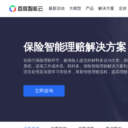
最新活动
大模型
产品
解决方案
定价
查看全部活动
进入千帆大模型平台
百度智能云全部产品
全部解决方案
了解定价
文档与社区
了解合作伙伴体系
进入服务与支持
云智一体3.0
保险智能理赔解决方案
AI应用与智能体
精选活动
价格计算器
文档
关于合作伙伴
基础服务
市场活动
成为合作伙伴
增值服务-百度智能云
最佳实践
优惠上云
价格详情
开发者资源
新手专享
上云领万
百度千帆
精选推荐
精选推荐
自由搭配产品组合，轻松预估成本
了解定价模式，合理选
Hermes Agent应用部
在医疗保险理赔环节，被保险人提交的材料多达34大类，
百度千帆·大模型服务及Agent开发平台
我们的伙伴体系
代理销售伙伴
千帆AI应用开发者
以Agent为核心的一站式企业级大模型服务平台
云服务器品类特惠
新客限时体
自助工具
2026 百度AI开发者大会
大模型专家服务
智能中国 | 数字化转型进
DuClaw
行业解决方案
系统，该项工作成本高、耗时多。保险智能理赔解决方案利
人工智能
云服务器2核4G低至39元/年
企业数字员工9
提供常见使用问题快速解决通道
开启「万物一体」新纪元
提供常见使用问题快速解决通
联合央视聚焦企业数字化转型
一键部署DuClaw，零门
语言处理及深度学习等技术，革新传统理赔流程，提高理赔
通用解决方案
百度伐谋
查询合作伙伴
解决方案销售伙伴
SDK中心
百度千帆
智能应用
免费试用体验馆
文心大模型
企业专享权
解决方案实践
智能助手
文心 Moment 大会
云专家服务
智能中国 | 标杆案例
云服务器 BCC
10分钟快速部署OpenC
客悦
优秀伙伴展示
技术合作伙伴
API平台
智能体
语音技术
注册并完成实名认证，立即体验热门产品
权益礼包至高可
提供常见使用问题快速解决通道
文心大模型 5.0 正式版上线
一对一定制化支持服务
云智一体赋能千行百业
立即咨询
安全稳定，提供高弹性的
图像技术
文字识别
ERNIE 4.5 Turbo
ERNIE 5.1
快速搭建与AI Workf
数字员工-营销内容创作
精品案例展示
服务伙伴
示例代码中心
人工智能热销榜
云推广大使
工单服务
企业支持计划
搜索能力登顶国内，预训练成本仅为业界6%
百度网盘企业版
人脸与人体
语言与知识
搭建私有知识库与AI
新购1元，AI能力引擎量包低至75折
推荐新客下单
数字员工-组件开放平台
7 × 24 小时在线提供服务
复杂业务专属支持
AI原生应用商店
云市场
新手入门
ERNIE X1 Turbo
DeepSeek-V4
云计算
搭建官网在线客服与
大模型增值服务上新
免费大模型
云服务器BCC
具备更长的思维链，
结构创新和超高上下文效率、Agent 能力得到专项优化
GPU云服务器
特惠榜单
网站建设
入门指南
计算
存储
工信部教考中心大模型证书6折
入门到进阶，