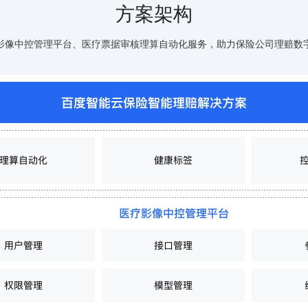
方案架构
可结合全网实时信息进行智能问答，能力丰富强大
支持自定义导入并官方预置多个子Agent,协同完成复杂 场景任务
影像中控管理平台、医疗票据审核理算自动化服务，助力保险公司理赔数
AI云原生与一体机
百度百舸·AI计算平台
销一体化AI应用
大模型训推一体化基础设施，十万卡大规模集群
原生产品
百度百舸一体机
政务大模型原生产品体系
搭载百舸异构计算平台，提供高效的异构资源管理
千帆一体机
覆盖全场景的医疗AI生态
搭载千帆大模型工具链平台，内置文心与精选开源大模型
向量数据库
户全生命周期营销闭环
VectorDB 纯自研高性能、高性价比、生态丰富且即开即用