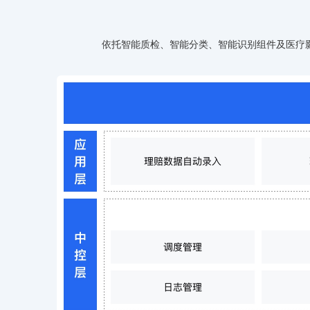
智能大纲汇总，文库资源沉淀
依托智能质检、智能分类、智能识别组件及医疗
AI原生应用
伐谋
百度智能云客悦
全球领先的可商用自我演化超级智能体
大模型驱动的服务营
秒哒
九州·政务大模型
无代码应用搭建平台
构建“1+1+5+∞”
百度智能云数字员工
百度智能云灵医
内容运营等8款数字员工焕新上线！免费体验！
医疗AI大模型，构建
百度一见
百战·数智营销
云边协同、自主进化的视觉智能体平台
赋能合作伙伴打造客