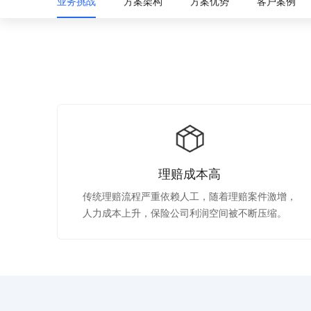
业务挑战
方案架构
方案优势
客户案例
配备GPU的云端服务器
ERNIE X1.1
语音识别
ERNIE 5.0-正式版
网络
数据库
营销服务
安全服务
最佳实践
原生全模态大模型，基础能力全面升级
轻量应用服务器
大数据
容器
人脸识别
行业智能
企业应用
PaddleOCR-VL
ERNIE 4.5 Turbo VL
安全
CDN与边缘
文字识别
全新多模理解模型，图片理解、创作、翻译、代码等能力显著
分析决策
公司服务
管理运维
混合云
对象存储BOS
图像识别
稳定、安全、高效、高可
操作系统
智能办公
人工智能
ARM云
弹性公网IP
MCP及Agent开发
应用产品
生活休闲
API商城
为用户访问公网提供IP
智能应用
行业应用
MCP组件
精选Agent
理赔成本高
视频云平台
企业服务
百度云手机
聚合优质工具与MCP服务
官方能力直达，快速
传统理赔流程严重依赖人工，随着理赔案件激增，
地图服务
百度搜索
人力成本上升，保险公司利润空间被不断压缩。
全能AI助手
25年搜索沉淀，权威高质多模态信源
百度百科
深度研究Agent
超3000万全行业词条，800万用户共吸纳
智能生成PPT
百度AI搜索