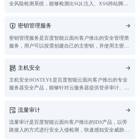
全风险检测系统，能够检测出SQL注入、XSS跨站脚本
等多种常见Web漏洞，也能检测出系统软件中存在的安
全漏洞。
密钥管理服务
密钥管理服务是百度智能云面向客户推出的安全管理类
服务，用户可以按需创建自己的主密钥，并使用主密钥
产生、加密和解密数据密钥。
主机安全
主机安全HOSTEYE是百度智能云面向客户推出的专业
服务器安全产品，能够针对云服务器提供登录审计、异
地登录报警、暴力破解攻击拦截，木马后门检查、基线
检查等多种安全功能，提升云服务器安全性，降低被黑
流量审计
客入侵的可能性。
流量审计是百度智能云面向客户推出的IDS产品，以旁
路接入的方式进行安全入侵检测，快速感知安全威胁事
件，满足等保合规审计需求，更全面地监控云上资产安