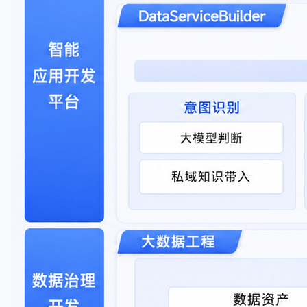
与
支
持
了
解
智
能
云
备
案
文
档
管
理
控
制
台