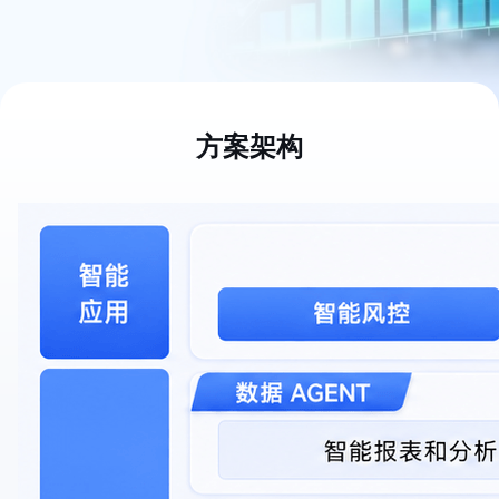
用
商
店
企
业
服
方案架构
务
云
市
场
合
作
与
生
态
开
发
者
服
务