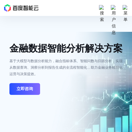
最
新
活
动
产
金融数据智能分析解决方案
品
解
基于大模型与数据分析能力，融合指标体系、智能问数与归因分析，实现
决
从数据查询、洞察分析到报告生成的全流程智能化，助力金融业务精细化
方
运营与决策提效。
案
千
立即咨询
帆
社
区
AI
原
生
应