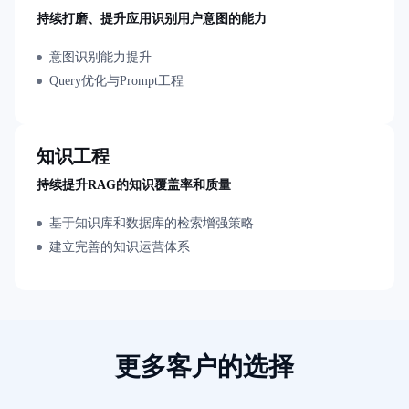
与
持续打磨、提升应用识别用户意图的能力
支
持
意图识别能力提升
了
Query优化与Prompt工程
解
智
能
云
知识工程
备
案
持续提升RAG的知识覆盖率和质量
文
基于知识库和数据库的检索增强策略
档
管
建立完善的知识运营体系
理
控
制
台
更多客户的选择