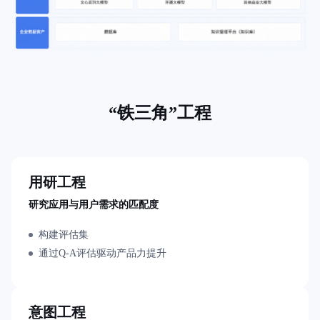
用
商
店
企
业
服
务
“铁三角”工程
云
市
场
合
用研工程
作
与
研究应用与用户需求的匹配度
生
态
构建评估集
开
通过Q-A评估驱动产品力提升
发
者
服
务
意图工程