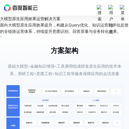
最
大模型原生应用效果运营解决方案
新
面向大模型原生应用效果提升，构建从Query优化、知识运营到评估反馈
活
的全链路运营体系，持续提升意图识别、回答质量与业务转化效果。
动
立即咨询
产
方案架构
品
解
决
基础大模型+金融知识增强+工具调用组成研发原生应用的技术体
方
系，用研工程+意图工程+知识工程等服务保障应用的会话质量
案
千
帆
社
区
AI
原
生
应