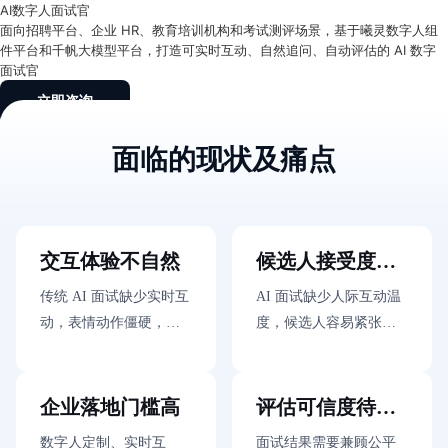
最
AI数字人面试官
新
面向招聘平台、企业 HR、教育培训机构和考试测评场景，基于曦灵数字人组
活
件平台和千帆大模型平台，打造可实时互动、自然追问、自动评估的 AI 数字
动
面试官
产
立即咨询
品
解
决
面临的现状及痛点
方
案
千
帆
社
交互体验不自然
候选人接受度不
区
高
AI
传统 AI 面试缺少实时互
AI 面试缺少人际互动温
原
动，表情动作僵硬，语
度，候选人容易紧张，
生
音机械感强，容易影响
对评估标准和反馈结果
应
用
候选人发挥
缺乏信任感
商
企业落地门槛高
评估可信度待提
店
企
升
数字人定制、实时互
面试结果需要兼顾公平