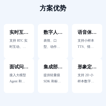
云
方案优势
备
案
文
档
管
实时互动
数字人表
语音体验
理
控
更流畅
现更自然
更真实
支持 RTC 实
表情、口
支持小样本
制
台
时互动、云
型、动作可
TTS、情感
渲染和端渲
与语义同步
语音和声音
染方案，提
生成，提升
克隆，快速
升面试问答
面试官的拟
生成自然、
面试问答
集成部署
形象定制
响应速度
人感和在场
有情绪的面
更智能
更便捷
更灵活
接入大模型
提供轻量级
支持 2D 小
感
试官声音
Agent 和
SDK 和标准
样本数字
RAG 知识
化接口，支
人、照片数
库，支持岗
持 Web、
字人、3D 写
位定向问
H5、App、
实数字人等
答、多轮追
小程序等多
多种形象方