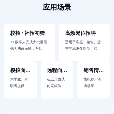
应用场景
问和上下文
终端快速接
案，适配不
理解
入
同预算和业
务场景
校招 / 社招初筛
高频岗位招聘
AI 数字人完成大批量候
适用于客服、销售、运
选人初步面试，自动提
营等标准化岗位，提升
问、记录和生成结构化
批量面试效率
结果
模拟面试
远程面试
销售情景
训练
助手
对练
为学生、求
在正式面试
模拟客户沟
职者提供沉
前完成信息
通场景，帮
浸式模拟面
预热、基础
助销售人员
试，帮助提
沟通和岗位
进行话术训
升表达能力
问答，节省
练和应变能
和面试经验
HR 时间
力提升