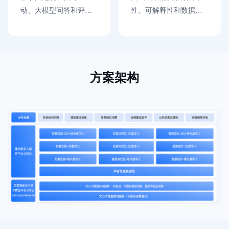
业
动、大模型问答和评估
性、可解释性和数据安
服
务
分析涉及多项技术，中
全，避免算法偏差和隐
云
小企业接入成本较高
私风险
市
场
合
作
方案架构
与
生
态
开
发
者
服
务
与
支
持
了
解
智
能