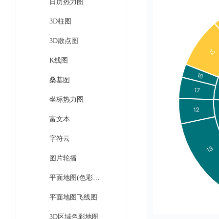
务
日历热力图
云
户
务
Agent
账
堡
管
3D柱图
DTS
号
曦
垒
理
管
数
灵
3D散点图
机
理
据
数
安
K线图
库
字
多
全
智
人
用
桑基图
漏
能
户
洞
驾
坐标热力图
访
预
计
驶
问
警
富文本
算
舱
控
云
操
DBSC
制
字符云
服
作
消
务
企
系
图片轮播
息
器
业
统
服
BCC
组
平面地图(色彩、气泡、热力)
安
务
织
专
全
for
平面地图飞线图
属
加
证
RabbitMQ
服
固
书
3D区域色彩地图