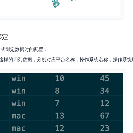
实时整合文本、图像、PDF等多模态数据，生成高质量结构化报告
严格按照人工编排工作流对话，适用于严谨的业务流程
多智能体协作
可结合全网实时信息进行智能问答，能力丰富强大
支持自定义导入并官方预置多个子Agent,协同完成复杂 场景任务
绑定
AI云原生与一体机
 方式绑定数据时的配置：
这样的四列数据，分别对应平台名称，操作系统名称，操作系统
百度百舸·AI计算平台
销一体化AI应用
大模型训推一体化基础设施，十万卡大规模集群
原生产品
百度百舸一体机
政务大模型原生产品体系
搭载百舸异构计算平台，提供高效的异构资源管理
千帆一体机
覆盖全场景的医疗AI生态
搭载千帆大模型工具链平台，内置文心与精选开源大模型
向量数据库
户全生命周期营销闭环
VectorDB 纯自研高性能、高性价比、生态丰富且即开即用