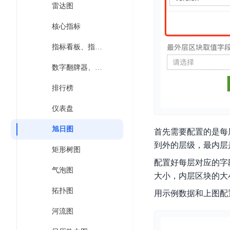
雷达图
器
业
控
数
人
视
据
核心指标
号
平
觉
库
码
台
智
指标看板、指标卡片
DocDB
安
ABC
能
for
全
数字翻牌器、百分比指标
Robot
平
MongoDB
服
台
内
排行榜
务
云
容
云
SPNS
原
仪表盘
审
游
生
密
核
戏
数
旭日图
钥
首先需要配置的是每
据
机
金
管
到外的层级，最内层
矩形树图
库
器
融
理
配置好每层对应的字
GaiaDB
翻
智
服
气泡图
大小，内层区块的大
译
能
务
数
体
拓扑图
据
用示例数据和上图配
居
SSL
传
民
证
河流图
输
服
书
账
服