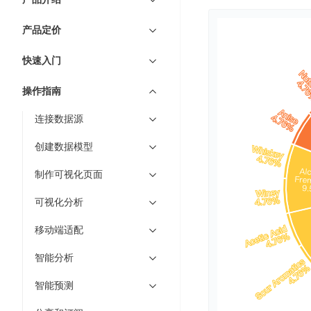
7 × 24 小时在线提供服务
复杂业务专属支持
云
BSC
AI原生应用商店
云市场
新手入门
ERNIE X1 Turbo
DeepSeek-V4
服
件
磁
云计算
数
搭建官网在线客服与
大模型增值服务上新
免费大模型
云服务器BCC
具备更长的思维链，
务
结构创新和超高上下文效率、Agent 能力得到专项优化
产品定价
GPU云服务器
盘
时
特惠榜单
网站建设
入门指南
据
工信部教考中心大模型证书6折
入门到进阶，
及
计算
存储
配备GPU的云端服务器
CDS
序
ERNIE X1.1
可
语音识别
ERNIE 5.0-正式版
快速入门
Agent
营销服务
安全服务
最佳实践
时
网络
数据库
文
视
原生全模态大模型，基础能力全面升级
开
轻量应用服务器
空
人脸识别
件
化
操作指南
大数据
容器
发
行业智能
企业应用
数
PaddleOCR-VL
ERNIE 4.5 Turbo VL
存
Sugar
平
文字识别
安全
CDN与边缘
据
连接数据源
全新多模理解模型，图片理解、创作、翻译、代码等能力显著
储
BI
分析决策
公司服务
台
对象存储BOS
库
CFS
管理运维
混合云
图像识别
Elasticsearch
创建数据模型
稳定、安全、高效、高可
百
TSDB
智能办公
人工智能
并
操作系统
度
数
物
ARM云
制作可视化页面
弹性公网IP
MCP及Agent开发
行
生活休闲
API商城
胜
据
联
应用产品
文
为用户访问公网提供IP
算
仓
可视化分析
网
MCP组件
件
精选Agent
库
智能应用
行业应用
DuClaw
安
百度云手机
存
移动端适配
聚合优质工具与MCP服务
官方能力直达，快速
PALO
全
视频云平台
企业服务
DuMate
储
日
套
智能分析
百度搜索
全能AI助手
PFS
地图服务
秒
志
件
25年搜索沉淀，权威高质多模态信源
哒
存
智能预测
服
天
储
百度百科
深度研究Agent
百
务