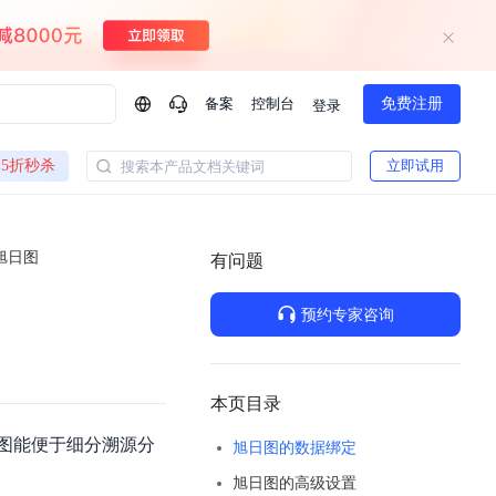
备案
控制台
免费注册
登录
问问AI助手
5折秒杀
立即试用
搜索本产品文档关键词
企业实名认证有什么福利？
如何免费试用百度智
方案
智慧政务
旭日图
模型与应用
有问题
一站式企业级大模型服务
热门产品
AI体验中心
Dumate
业管理系统智能化升级
政务智能体的百度搜索解决方案
提供一站式、开箱即用的AI服务
预约专家咨询
百度搭子DuMate
百度智能云大模型系列课程
云服务器BCC
馈渠道
新动态
你的超级AI助手 真干活 用搭子
500+节免费观看 持续更新
工程大模型解决方案
智慧水务智能体解决方案
Duclaw
其他大模型
百度千帆·大模型服务及Agent开发平台
千帆大模型平台
本页目录
诉渠道
了解
以Agent为核心的一站式企业级大模型服务平台
DeepSeek V3.2 Think
图能便于细分溯源分
旭日图的数据绑定
文本生成模型，长文本训练和推理效率的大幅提升
百度胜算·数据智能平台
旭日图的高级设置
企业实名认证专属权益
大模型专家服务
热门AI能力