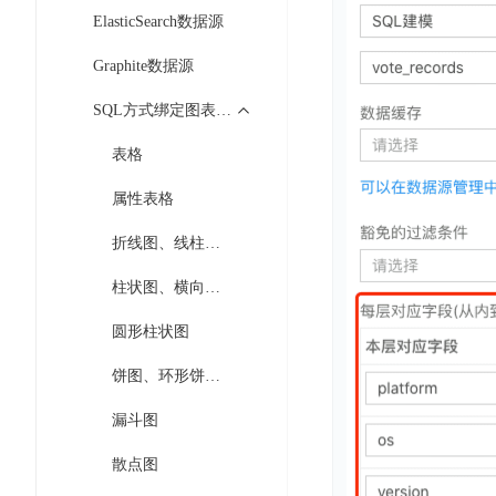
开
服
检
ElasticSearch数据源
理
发
务
测
平
平
Graphite数据源
器
服
台
台
ECS
务
SQL方式绑定图表数据
BaiduLinuxOS
零
流
门
表格
量
数
槛
审
云
据
属性表格
AI
计
云
市
库
云
开
分
数
场
折线图、线柱混搭
市
发
析
据
场
平
柱状图、横向柱图
库
云
台
RDS
审
圆形柱状图
EasyDL
计
云
解
知
饼图、环形饼图、轮播饼图
数
决
业
识
金
据
务
方
漏斗图
理
融
库
安
案
解
云
Redis
散点图
全
机
工
风
云