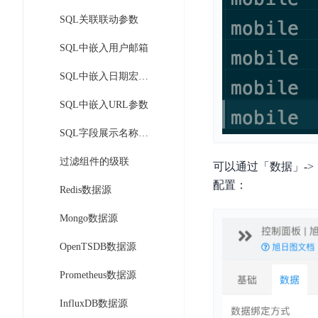
DDoS
平
图
SQL关联联动参数
海
防
台
像
外
护
SQL中嵌入用户邮箱
识
CDN
服
超
别
务
级
SQL中嵌入日期宏定义
动
链
图
态
应
SQL中嵌入URL参数
可
像
加
用
信
搜
速
防
SQL字段展示名称的动态化
存
索
DRCDN
火
证
过滤组件的级联
墙
图
可以通过「数据」-
边
WAF
像
缘
配置：
Redis数据源
增
计
云
混
强
Mongo数据源
算
安
合
广
节
全
云
BML
OpenTSDB数据源
目
点
中
全
混
BEC
心
功
Prometheus数据源
合
能
边
安
云
InfluxDB数据源
AI
缘
全
管