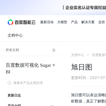
最新活动
大模型
产品
解决方案
定价
文档中心
查看全部活动
进入千帆大模型平台
百度智能云全部产品
全部解决方案
了解定价
文档与社区
了解合作伙伴体系
进入服务与支持
云智一体3.0
所有文档
AI应用与智能体
文档中心
百度数据可
精选活动
价格计算器
文档
关于合作伙伴
基础服务
市场活动
成为合作伙伴
增值服务-百度智能云
最佳实践
优惠上云
价格详情
开发者资源
新手专享
上云领万
百度千帆
精选推荐
精选推荐
自由搭配产品组合，轻松预估成本
了解定价模式，合理选
百度数据可视化
Sugar
Hermes Agent应用部
旭日图
百度千帆·大模型服务及Agent开发平台
我们的伙伴体系
代理销售伙伴
千帆AI应用开发者
人
存
智
物
以Agent为核心的一站式企业级大模型服务平台
云服务器品类特惠
新客限时体
自助工具
2026 百度AI开发者大会
大模型专家服务
智能中国 | 数字化转型进
DuClaw
行业解决方案
人工智能
BI
工
储
能
联
云服务器2核4G低至39元/年
企业数字员工9
提供常见使用问题快速解决通道
开启「万物一体」新纪元
提供常见使用问题快速解决通
联合央视聚焦企业数字化转型
一键部署DuClaw，零门
通用解决方案
百度伐谋
查询合作伙伴
解决方案销售伙伴
SDK中心
百
对
MapReduce
物
更新时间
：
2021-07
智
大
网
百度千帆
智能应用
度
象
联
免费试用体验馆
文心大模型
企业专享权
解决方案实践
智能助手
文心 Moment 大会
云专家服务
智能中国 | 标杆案例
流
云服务器 BCC
10分钟快速部署OpenC
能
数
服
客悦
优秀伙伴展示
技术合作伙伴
API平台
智能体
语音技术
千
存
网
注册并完成实名认证，立即体验热门产品
权益礼包至高可
式
提供常见使用问题快速解决通道
文心大模型 5.0 正式版上线
一对一定制化支持服务
云智一体赋能千行百业
安全稳定，提供高弹性的
据
务
帆
储
核
ERNIE 4.5 Turbo
ERNIE 5.1
快速搭建与AI Workf
旭日图可以表达清晰
计
图像技术
文字识别
更新日志
数字员工-营销内容创作
精品案例展示
服务伙伴
示例代码中心
人工智能热销榜
模
BOS
心
云推广大使
工单服务
企业支持计划
搜索能力登顶国内，预训练成本仅为业界6%
百度网盘企业版
算
析数据，真正了解数
人脸与人体
语言与知识
搭建私有知识库与AI
型
套
新购1元，AI能力引擎量包低至75折
推荐新客下单
数字员工-组件开放平台
产品介绍