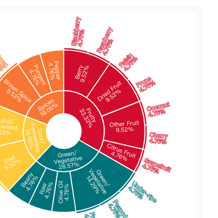
数亿用户验证的企业数字资产管理平台，集智能管理、多人协作、大文件极速传输于一体
18 种格式解析，结构化输出文档关键信息
生态伙伴方案
端到端语音语言大模型
公告通知
线索转化入口
课程
国内短信套餐包
更强的深度思考能力
考试中心
基于Cross-Attention跨模态语音大模型，体验超拟人对话
看图识万物
船舶与海洋工程大模型解决方案
产品公告与服务动
大模型系列课程一站观看
企业首购限时0.99元起
，计算密集型应用专享
视觉+多模态大模型，万物精准识别
大模型语音合成
BaiduLinuxClou
政务智能体的百度搜索解决方案
在事实性、指令遵循、智能体等能力上均有显著提升
音色具备更高的自然度、丰富的情感表达等特点
智能文档分析
能源行业企业管理系统智能化升级解决方案
生态适配指南
提供官网搭建、web应用搭建、云上学习和测试等场景的服务
文心大模型驱动，一站式文档处理
大模型声音复刻
先进、高效的文档解析模型，专为文档元素识别设计
录制5秒音频，即可极速复刻音色
智慧水务智能体解决方案
生态兼容性全景图
文字识别
拓展的云存储服务
覆盖多种场景、多种语言的高精度整图文字检测和
图像增强
地址和公网带宽，增加用户使用弹性
去雾增强放大，重建高清无损图像
Agent开发工具链
大模型声音复刻
体验AI方案
丰富的Agent开发工具、一站式创建
面向企业客户在游戏、营销、直播、办公等场景提供高效稳定的一站式解决方案
基于大模型zero-shot技术，随时随地录制数秒音频
自主规划Agent
内置多种AI助手常见能力，深入理解用户意图，智能调度多种MCP工具
自主思考并规划任务，适用于基础或日常的业务流程
工作流Agent