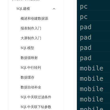
智
语
区
备
能
音
SQL建模
块
份
平
超
技
链
BCB
台
概述和创建数据源
级
术
表
DataBuilder
链
人
报表制作入门
格
BaaS
城
脸
存
平
市
大屏制作入门
识
储
台
时
别
TableStorage
SQL模型
空
超
人
大
级
数据值映射
体
数
链
CDN
分
据
SQL中行转列
数
与
析
分
内
字
边
数据缓存
语
析
容
商
缘
言
DMI
分
品
数据自动补全
服
处
发
可
务
理
SQL中关联过滤条件
网
信
安
技
络
登
SQL中关联下钻参数
全
术
CDN
记