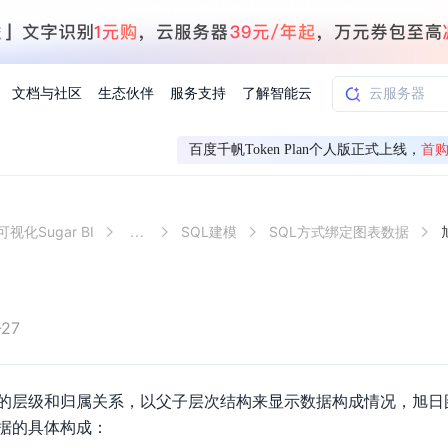
文档与社区
生态伙伴
服务支持
了解智能云
百度千帆Token Plan个人版正式上线，
首购
AI应用方案
智慧工业
视化Sugar BI
...
SQL建模
SQL方式绑定图表数据
知一
合作伙伴赋能
学习认证
行业解读
千帆社区
AI赋能
企服推荐
千帆AI加速器
联系我们
新闻动态
元新购券
全栈AI能力赋能应用开发
百度搭子DuMate
择计费模式
署
百度千帆·大模型服务及Agent开发平台
能源行业企
中心
合作伙伴培训
实践案例
线上大模型案例课程
你的超级AI助手 真干活 用搭子
验
域名注册服务
行时
培训认证
行业白皮书
我要建议
最新资讯
端到端语音语言大模型
.9元
.COM域名注册29元起
道
学练考认一站式平台
权威、全面的行业报告解读
产品及服务官方反
百度智能云业内最
槛部署7x24小时个人超级助手
基于跨模态大模型，体验超拟人对话
快速搭建企业AI知识库问答平台
客悦智能客服
船舶与海洋
合作伙伴课程中心
千帆杯AI参赛作品
线上产品实操课程
-27
益
智能商标注册
课程学习
分析师报告
我要投诉
公告通知
大模型语音合成
law
百度百舸AI算力管理
合作伙伴人才认证
线下培育
减6000元
首购275元，多买多省
全场景课程体系
权威机构云市场趋势解读
产品及服务官方投
最新公告通知及时
云计算服务
大模型升级语音合成，音色更自然
PP-StructureV3
low 编排平台
的层级和归属关系，以⽗⼦层次结构来显示数据构成情况，旭⽇
飞桨企业赋能
人才认证
限时招募中
建站特惠
多模态基础大模型，去幻觉、逻辑推理和代码能力明显增强
高效文档解析模型，复杂结构和多栏布局文档处理优势显著
大模型文档解析
据的具体构成：
信息公告
助手
返利 最高8万元
企业首购SSL证书5折
学习中心