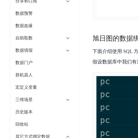
工
分享和订阅
网
超3000万全行业词条，800万用户共吸纳
度
BLS
智
关
伐
数据预警
消
能
智能生成PPT
百度AI搜索
BSG
谋
息
物
智能大纲汇总，文库资源沉淀
数据血缘
数
百
服
联
据
旭日图的数据
度
务
网
自助取数
流
一
for
解
转
数据填报
AI原生应用
下面介绍使用 SQL
见
Kafka
决
平
方
假设数据库中我们有
智
消
数据门户
台
伐谋
百度智能云客悦
案
能
息
CloudFlow
全球领先的可商用自我演化超级智能体
大模型驱动的服务营
群机器人
代
服
度
极
码
务
家-
秒哒
九州·政务大模型
宏定义变量
速
助
for
AIOT
无代码应用搭建平台
构建“1+1+5+∞”
文
手
RocketMQ
语
三维场景
件
百度智能云数字员工
百度智能云灵医
音
文
千
缓
历史版本
平
内容运营等8款数字员工焕新上线！免费体验！
医疗AI大模型，构建
字
帆
存
台
识
数
回收站
RapidFS
百度一见
百战·数智营销
别
据
云边协同、自主进化的视觉智能体平台
赋能合作伙伴打造客
云
其它方式绑定数据