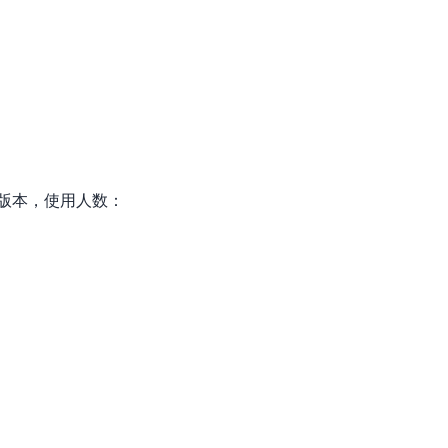
零算法基础定制高精度AI模型
全功能AI开发平台BML
提供一站式AI开发、训练及推理环境，
版本，使用人数：
AI安全护栏
多模态大模型的安全围栏，助力企业内容合规
MapReduce计算集群服务
供全托管的Hadoop/Spark计算集群服务，安全可靠