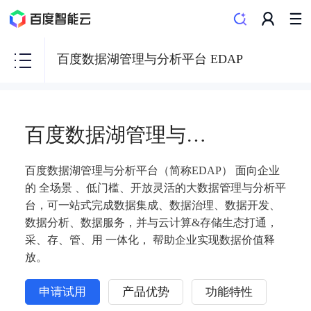
百度数据湖管理与分析平台 EDAP
百度数据湖管理与分析平台 EDAP
百度数据湖管理与分析平台（简称EDAP） 面向企业
的 全场景 、低门槛、开放灵活的大数据管理与分析平
台，可一站式完成数据集成、数据治理、数据开发、
数据分析、数据服务，并与云计算&存储生态打通，
采、存、管、用 一体化， 帮助企业实现数据价值释
放。
申请试用
产品优势
功能特性