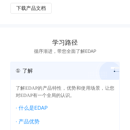
下载产品文档
学习路径
循序渐进，带您全面了解EDAP
①
了解
了解EDAP的产品特性，优势和使用场景，让您
对EDAP有一个全局的认识。
·
什么是EDAP
·
产品优势