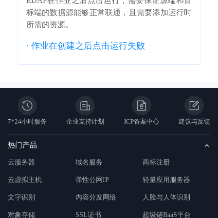
EDAP在作业之后点击运行，需要保证源端和目
标端的数据源能够正常联通，且需要添加运行时
所需的资源。
·
作业在创建之后点击运行失败
7*24小时服务
企业支持计划
ICP备案中心
建议与反馈
热门产品
云服务器
域名服务
商标注册
云虚拟主机
弹性公网IP
轻量应用服务器
文字识别
内容分发网络
人脸与人体识别
对象存储
SSL证书
超级链BaaS平台