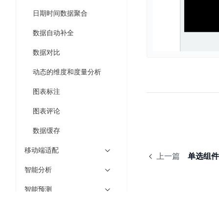
DDoS
平
图
日期时间数据聚合
海
防
台
像
外
护
数据自动补全
识
CDN
服
超
别
务
级
数据对比
动
链
图
态
应
动态的维度和度量分析
可
像
加
用
信
搜
速
防
图表标注
存
索
DRCDN
火
证
图表评论
墙
图
边
WAF
像
缘
数据缓存
增
计
云
混
强
移动端适配
算
安
合
上一篇
单选组件
广
节
全
云
BML
智能分析
目
点
中
全
混
BEC
心
功
智能预测
合
能
边
安
云
分享和订阅
AI
缘
全
管