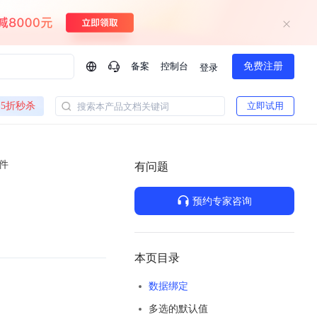
备案
控制台
免费注册
登录
问问AI助手
5折秒杀
立即试用
搜索本产品文档关键词
企业实名认证有什么福利？
如何免费试用百度智
方案
智慧政务
件
模型与应用
有问题
一站式企业级大模型服务
热门产品
AI体验中心
Dumate
业管理系统智能化升级
政务智能体的百度搜索解决方案
提供一站式、开箱即用的AI服务
预约专家咨询
百度搭子DuMate
百度智能云大模型系列课程
云服务器BCC
馈渠道
新动态
你的超级AI助手 真干活 用搭子
500+节免费观看 持续更新
工程大模型解决方案
智慧水务智能体解决方案
Duclaw
其他大模型
百度千帆·大模型服务及Agent开发平台
千帆大模型平台
本页目录
诉渠道
了解
以Agent为核心的一站式企业级大模型服务平台
Deepseek-V4-Flash
数据绑定
文本生成模型，通过更小的模型参数与激活规模，提供更为快捷、经济的 API 服务
百度胜算·数据智能平台
多选的默认值
企业实名认证专属权益
大模型专家服务
热门AI能力