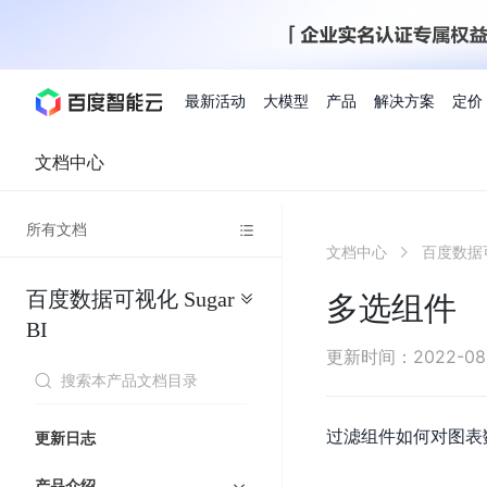
最新活动
大模型
产品
解决方案
定价
文档中心
查看全部活动
进入千帆大模型平台
百度智能云全部产品
全部解决方案
了解定价
文档与社区
了解合作伙伴体系
进入服务与支持
云智一体3.0
所有文档
AI应用与智能体
文档中心
百度数据可
精选活动
价格计算器
文档
关于合作伙伴
基础服务
市场活动
成为合作伙伴
增值服务-百度智能云
最佳实践
优惠上云
价格详情
开发者资源
新手专享
上云领万
百度千帆
精选推荐
精选推荐
自由搭配产品组合，轻松预估成本
了解定价模式，合理选
百度数据可视化
Sugar
Hermes Agent应用部
多选组件
百度千帆·大模型服务及Agent开发平台
我们的伙伴体系
代理销售伙伴
千帆AI应用开发者
人
存
智
物
以Agent为核心的一站式企业级大模型服务平台
云服务器品类特惠
新客限时体
自助工具
2026 百度AI开发者大会
大模型专家服务
智能中国 | 数字化转型进
DuClaw
行业解决方案
人工智能
BI
工
储
能
联
云服务器2核4G低至39元/年
企业数字员工9
提供常见使用问题快速解决通道
开启「万物一体」新纪元
提供常见使用问题快速解决通
联合央视聚焦企业数字化转型
一键部署DuClaw，零门
通用解决方案
百度伐谋
查询合作伙伴
解决方案销售伙伴
SDK中心
百
对
MapReduce
物
更新时间
：
2022-08
智
大
网
百度千帆
智能应用
度
象
联
免费试用体验馆
文心大模型
企业专享权
解决方案实践
智能助手
文心 Moment 大会
云专家服务
智能中国 | 标杆案例
流
云服务器 BCC
10分钟快速部署OpenC
能
数
服
客悦
优秀伙伴展示
技术合作伙伴
API平台
智能体
语音技术
千
存
网
注册并完成实名认证，立即体验热门产品
权益礼包至高可
式
提供常见使用问题快速解决通道
文心大模型 5.0 正式版上线
一对一定制化支持服务
云智一体赋能千行百业
安全稳定，提供高弹性的
据
务
帆
储
核
ERNIE 4.5 Turbo
ERNIE 5.1
快速搭建与AI Workf
过滤组件如何对图表
计
图像技术
文字识别
更新日志
数字员工-营销内容创作
精品案例展示
服务伙伴
示例代码中心
人工智能热销榜
模
BOS
心
云推广大使
工单服务
企业支持计划
搜索能力登顶国内，预训练成本仅为业界6%
百度网盘企业版
算
人脸与人体
语言与知识
搭建私有知识库与AI
型
套
新购1元，AI能力引擎量包低至75折
推荐新客下单
数字员工-组件开放平台
产品介绍