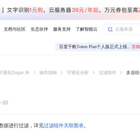
文档与社区
生态伙伴
服务支持
了解智能云
百度千帆Token Plan个人版正式上线，
首购
AI应用方案
智慧工业
视化Sugar BI
操作指南
可视化分析
过滤组件
多选组
知一
合作伙伴赋能
学习认证
行业解读
千帆社区
AI赋能
企服推荐
千帆AI加速器
联系我们
新闻动态
元新购券
全栈AI能力赋能应用开发
百度搭子DuMate
择计费模式
署
百度千帆·大模型服务及Agent开发平台
能源行业企
中心
合作伙伴培训
实践案例
线上大模型案例课程
你的超级AI助手 真干活 用搭子
验
域名注册服务
行时
培训认证
行业白皮书
我要建议
最新资讯
端到端语音语言大模型
.9元
.COM域名注册29元起
道
学练考认一站式平台
权威、全面的行业报告解读
产品及服务官方反
百度智能云业内最
槛部署7x24小时个人超级助手
基于跨模态大模型，体验超拟人对话
快速搭建企业AI知识库问答平台
客悦智能客服
船舶与海洋
合作伙伴课程中心
千帆杯AI参赛作品
线上产品实操课程
-30
益
智能商标注册
课程学习
分析师报告
我要投诉
公告通知
大模型语音合成
law
百度百舸AI算力管理
合作伙伴人才认证
线下培育
减6000元
首购275元，多买多省
全场景课程体系
权威机构云市场趋势解读
产品及服务官方投
最新公告通知及时
云计算服务
大模型升级语音合成，音色更自然
PP-StructureV3
low 编排平台
数据进行过滤，详见
过滤组件关联图表
。
飞桨企业赋能
人才认证
限时招募中
建站特惠
多模态基础大模型，去幻觉、逻辑推理和代码能力明显增强
高效文档解析模型，复杂结构和多栏布局文档处理优势显著
大模型文档解析
信息公告
助手
返利 最高8万元
企业首购SSL证书5折
学习中心