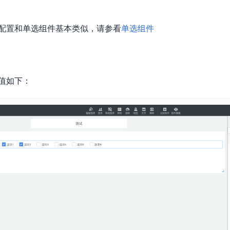
数亿用户验证的企业数字资产管理平台，集智能管理、多人协作、大文件极速传输于一体
18 种格式解析，结构化输出文档关键信息
生态伙伴方案
端到端语音语言大模型
公告通知
线索转化入口
课程
国内短信套餐包
更强的深度思考能力
考试中心
基于Cross-Attention跨模态语音大模型，体验超拟人对话
看图识万物
配置和单选组件基本类似，请参看
船舶与海洋工程大模型解决方案
单选组件
产品公告与服务动
大模型系列课程一站观看
企业首购限时0.99元起
，计算密集型应用专享
视觉+多模态大模型，万物精准识别
大模型语音合成
BaiduLinuxClou
政务智能体的百度搜索解决方案
在事实性、指令遵循、智能体等能力上均有显著提升
音色具备更高的自然度、丰富的情感表达等特点
智能文档分析
能源行业企业管理系统智能化升级解决方案
生态适配指南
提供官网搭建、web应用搭建、云上学习和测试等场景的服务
文心大模型驱动，一站式文档处理
大模型声音复刻
值如下：
先进、高效的文档解析模型，专为文档元素识别设计
录制5秒音频，即可极速复刻音色
智慧水务智能体解决方案
生态兼容性全景图
文字识别
拓展的云存储服务
覆盖多种场景、多种语言的高精度整图文字检测和
图像增强
地址和公网带宽，增加用户使用弹性
去雾增强放大，重建高清无损图像
Agent开发工具链
大模型声音复刻
体验AI方案
丰富的Agent开发工具、一站式创建
面向企业客户在游戏、营销、直播、办公等场景提供高效稳定的一站式解决方案
基于大模型zero-shot技术，随时随地录制数秒音频
自主规划Agent
内置多种AI助手常见能力，深入理解用户意图，智能调度多种MCP工具
自主思考并规划任务，适用于基础或日常的业务流程
工作流Agent