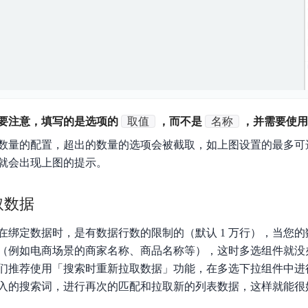
实时整合文本、图像、PDF等多模态数据，生成高质量结构化报告
严格按照人工编排工作流对话，适用于严谨的业务流程
多智能体协作
可结合全网实时信息进行智能问答，能力丰富强大
支持自定义导入并官方预置多个子Agent,协同完成复杂 场景任务
AI云原生与一体机
要注意，填写的是选项的
取值
，而不是
名称
，并需要使用
数量的配置，超出的数量的选项会被截取，如上图设置的最多可选
百度百舸·AI计算平台
，就会出现上图的提示。
销一体化AI应用
大模型训推一体化基础设施，十万卡大规模集群
原生产品
百度百舸一体机
取数据
政务大模型原生产品体系
搭载百舸异构计算平台，提供高效的异构资源管理
在绑定数据时，是有数据行数的限制的（默认 1 万行），当您
千帆一体机
（例如电商场景的商家名称、商品名称等），这时多选组件就没
覆盖全场景的医疗AI生态
搭载千帆大模型工具链平台，内置文心与精选开源大模型
们推荐使用「搜索时重新拉取数据」功能，在多选下拉组件中进
向量数据库
入的搜索词，进行再次的匹配和拉取新的列表数据，这样就能很
户全生命周期营销闭环
VectorDB 纯自研高性能、高性价比、生态丰富且即开即用