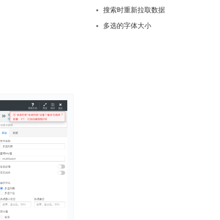
基于业务本体驱动的企业数据智能平台
百度智能云千帆AI原生应用商店
GLM-5.2
云服务器39元/年起，领万元券包
搜索时重新拉取数据
赋能企业AI原生应用创新
提供一站式、开箱即用的AI服务
近千款AI应用，解锁多元体验
文本生成模型，支持 1M 上下文，长程任务执行更稳定、工程规范遵循更可靠
百度伐谋
查看详情
多选的字体大小
查看详情
查看详情
态一站获取
全球领先的可商用自我演化超级智能体
kimi-k2.6
dOS生态适配
文本生成模型，同时支持文本、图片与视频输入，思考与非思考模式，对话与 Agent 任务
Hogee
企业一站式AI营销应用
Qwen3.5-397B-A17B
原生视觉语言模型，具备强大的代码生成与智能体能力，对于各类智能体场景具有良好的泛化性
百度一见视觉智能体平台
识别服务
云边协同、自主进化的视觉智能体平台
秒哒
模型开发
无代码应用搭建平台
百度千帆·大模型服务及Agent开发平台
RedClaw
以Agent为核心的一站式企业级大模型服务平台
万能AI助手，让想法直接发生
百度胜算·数据智能平台
基于业务本体驱动的企业数据智能平台
零门槛AI开发平台EasyDL