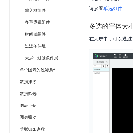
智
语
区
备
能
请参看
单选组件
音
输入框组件
块
份
平
超
技
链
BCB
台
多重逻辑组件
级
术
多选的字体大
表
DataBuilder
链
人
时间轴组件
格
BaaS
城
在大屏中，可以通过
脸
存
平
市
过滤条件组
识
储
台
时
别
TableStorage
大屏中过滤条件展示为图标
空
超
人
大
级
单个图表的过滤条件
体
数
链
CDN
分
据
数据排序
数
与
析
分
内
字
边
数据筛选
语
析
容
商
缘
言
DMI
分
品
图表下钻
服
处
发
可
务
理
图表联动
网
信
安
技
络
登
关联URL参数
全
术
CDN
记