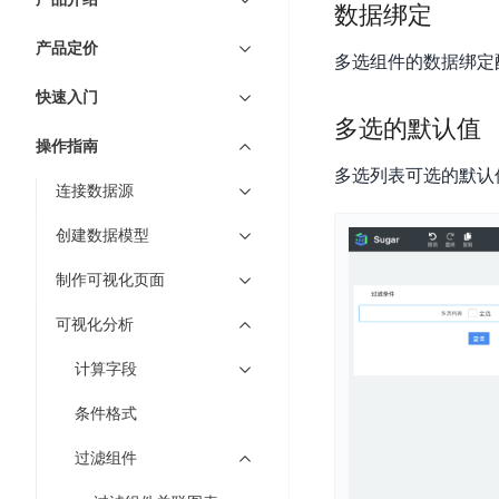
7 × 24 小时在线提供服务
复杂业务专属支持
云
BSC
数据绑定
AI原生应用商店
云市场
新手入门
ERNIE X1 Turbo
DeepSeek-V4
服
件
磁
云计算
数
搭建官网在线客服与
大模型增值服务上新
免费大模型
云服务器BCC
具备更长的思维链，
务
结构创新和超高上下文效率、Agent 能力得到专项优化
产品定价
GPU云服务器
盘
时
特惠榜单
网站建设
多选组件的数据绑定
入门指南
据
工信部教考中心大模型证书6折
入门到进阶，
及
计算
存储
配备GPU的云端服务器
CDS
序
ERNIE X1.1
可
语音识别
ERNIE 5.0-正式版
快速入门
Agent
营销服务
安全服务
最佳实践
时
网络
数据库
文
视
原生全模态大模型，基础能力全面升级
多选的默认值
开
轻量应用服务器
空
人脸识别
件
化
操作指南
大数据
容器
发
行业智能
企业应用
数
PaddleOCR-VL
ERNIE 4.5 Turbo VL
存
Sugar
多选列表可选的默认
平
文字识别
安全
CDN与边缘
据
连接数据源
全新多模理解模型，图片理解、创作、翻译、代码等能力显著
储
BI
分析决策
公司服务
台
对象存储BOS
库
CFS
管理运维
混合云
图像识别
Elasticsearch
创建数据模型
稳定、安全、高效、高可
百
TSDB
智能办公
人工智能
并
操作系统
度
数
物
ARM云
制作可视化页面
弹性公网IP
MCP及Agent开发
行
生活休闲
API商城
胜
据
联
应用产品
文
为用户访问公网提供IP
算
仓
可视化分析
网
MCP组件
件
精选Agent
库
智能应用
行业应用
DuClaw
安
百度云手机
存
计算字段
聚合优质工具与MCP服务
官方能力直达，快速
PALO
全
视频云平台
企业服务
DuMate
储
日
套
条件格式
百度搜索
全能AI助手
PFS
地图服务
秒
志
件
25年搜索沉淀，权威高质多模态信源
哒
存
过滤组件
服
天
储
百度百科
深度研究Agent
百
务