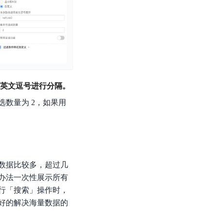
零算法基础定制高精度AI模型
全功能AI开发平台BML
提供一站式AI开发、训练及推理环境，
英文逗号进行分隔。
数量为 2，如果用
AI安全护栏
多模态大模型的安全围栏，助力企业内容合规
MapReduce计算集群服务
供全托管的Hadoop/Spark计算集群服务，安全可靠
的数据比较多，超过几
办法一次性展示所有
行「搜索」操作时，
好的解决海量数据的