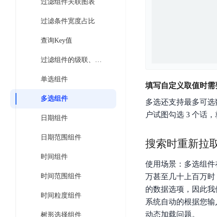
工
过滤组件关联图表
网
超3000万全行业词条，800万用户共吸纳
度
BLS
智
关
伐
过滤条件宽度占比
消
能
智能生成PPT
百度AI搜索
BSG
谋
息
物
智能大纲汇总，文库资源沉淀
查询Key值
数
百
服
联
据
度
务
网
过滤组件的级联、依赖
流
一
for
解
转
单选组件
AI原生应用
见
Kafka
决
填写自定义取值时需
平
方
智
消
多选组件
台
多选还支持最多可选
伐谋
百度智能云客悦
案
能
息
CloudFlow
户试图勾选 3 个话
全球领先的可商用自我演化超级智能体
大模型驱动的服务营
日期组件
代
服
度
极
码
务
家-
秒哒
九州·政务大模型
日期范围组件
速
搜索时重新拉
助
for
AIOT
无代码应用搭建平台
构建“1+1+5+∞”
文
手
RocketMQ
语
时间组件
件
使用场景：多选组件
百度智能云数字员工
百度智能云灵医
音
文
千
缓
时间范围组件
万甚至几十上百万时
平
内容运营等8款数字员工焕新上线！免费体验！
医疗AI大模型，构建
字
帆
存
的数据选项，因此我
台
识
数
时间粒度组件
RapidFS
百度一见
百战·数智营销
系统自动的根据您输
别
据
云边协同、自主进化的视觉智能体平台
赋能合作伙伴打造客
云
动态加载问题。
树形选择组件