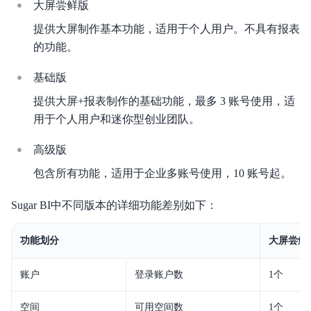
大屏尝鲜版
提供大屏制作基本功能，适用于个人用户。不具有报表
更新日志
的功能。
产品介绍
基础版
产品定价
提供大屏+报表制作的基础功能，最多 3 账号使用，适
用于个人用户和迷你型创业团队。
快速入门
高级版
操作指南
包含所有功能，适用于企业多账号使用，10 账号起。
典型实践
Sugar BI中不同版本的详细功能差别如下：
私有部署
功能划分
大屏尝鲜
视频专区
账户
登录账户数
1个
常见问题
联系我们
空间
可用空间数
1个