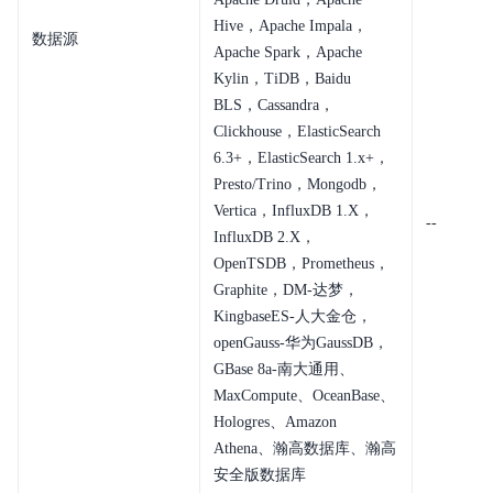
Hive，Apache Impala，
数据源
Apache Spark，Apache
Kylin，TiDB，Baidu
BLS，Cassandra，
Clickhouse，ElasticSearch
6.3+，ElasticSearch 1.x+，
Presto/Trino，Mongodb，
Vertica，InfluxDB 1.X，
--
InfluxDB 2.X，
OpenTSDB，Prometheus，
Graphite，DM-达梦，
KingbaseES-人大金仓，
openGauss-华为GaussDB，
GBase 8a-南大通用、
MaxCompute、OceanBase、
Hologres、Amazon
Athena、瀚高数据库、瀚高
安全版数据库