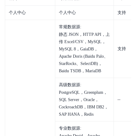
个人中心
个人中心
支持
常规数据源:
静态 JSON，HTTP API，上
传 Excel/CSV，MySQL，
支持
MySQL 8，GaiaDB，
Apache Doris (Baidu Palo、
StarRocks、SelectDB)，
Baidu TSDB，MariaDB
高级数据源:
PostgreSQL，Greenplum，
--
SQL Server，Oracle，
CockroachDB，IBM DB2，
SAP HANA，Redis
专业数据源:
Apache Druid，Apache