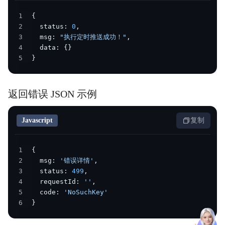
1
{
2
  status
:
0
,
3
  msg
:
"执行定时推送成功！"
,
4
  data
:
{
}
5
}
返回错误 JSON 示例
Javascript
复制
1
{
2
  msg
:
'错误详情'
,
3
  status
:
499
,
4
  requestId
:
''
,
5
  code
:
'NoSuchKey'
6
}