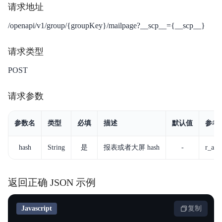
请求地址
更新日志
/openapi/v1/group/{groupKey}/mailpage?__scp__={__scp__}
产品介绍
请求类型
产品定价
POST
快速入门
请求参数
操作指南
参数名
类型
必填
描述
默认值
参考
典型实践
hash
String
是
报表或者大屏 hash
-
r_ada
私有部署
视频专区
返回正确 JSON 示例
常见问题
Javascript
复制
联系我们