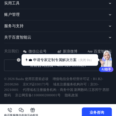
实用工具
账户管理
服务与支持
关于百度智能云
关注我们
微信公众号
新浪微博
百度智能云
👨‍💼 申请专家定制专属解决方案
（关闭 
9
s）
售前咨询热线：400-920-8999转1
AI助手
©
2026
Baidu
使用百度前必读
增值电信业务经营许可证：B1.B2-
20100266
京ICP证030173号
域名注册服务机构许可：京D3-
20210001
代理域名注册服务机构：商务中国 新网数码 江苏邦宁 西部
数码
京公网安备11000002000001号
隐私政策
业务咨询
电话客服
微信咨询
活动权益