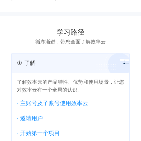
学习路径
循序渐进，带您全面了解效率云
①
了解
了解效率云的产品特性、优势和使用场景，让您
对效率云有一个全局的认识。
·
主账号及子账号使用效率云
·
邀请用户
·
开始第一个项目