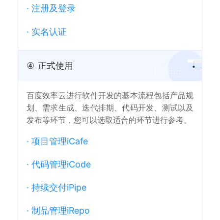
·
注册及登录
·
实名认证
④
正式使用
百度效率云进行软件开发的基本流程包括产品规
划、需求生成、迭代排期、代码开发、测试以及
发布等环节，您可以选取适合的环节进行参考。
·
项目管理iCafe
·
代码管理iCode
·
持续交付iPipe
·
制品管理iRepo