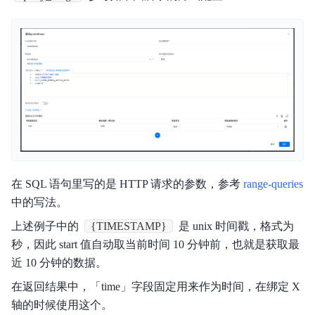
更新日志
产品介绍
产品定价
快速入门
操作指南
在 SQL 语句里写的是 HTTP 请求的参数，参考
range-queries
典型实践
中的写法。
私有部署
上述例子中的
{TIMESTAMP}
是 unix 时间戳，格式为
秒，因此 start 值自动取当前时间 10 分钟前，也就是获取最
视频专区
近 10 分钟的数据。
常见问题
在返回结果中，「time」字段固定用来作为时间，在绑定 X
轴的时候使用这个。
联系我们