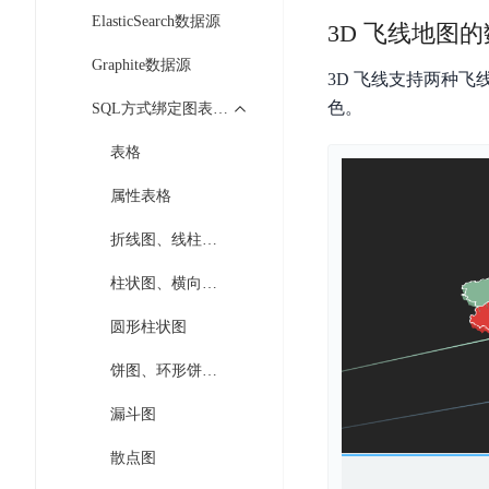
开
服
检
ElasticSearch数据源
理
3D 飞线地图
发
务
测
平
平
Graphite数据源
器
服
台
3D 飞线支持两种
台
ECS
务
色。
SQL方式绑定图表数据
BaiduLinuxOS
零
流
门
表格
量
数
槛
审
云
据
属性表格
AI
计
云
市
库
云
开
分
数
场
折线图、线柱混搭
市
发
析
据
场
平
柱状图、横向柱图
库
云
台
RDS
审
圆形柱状图
EasyDL
计
云
解
知
饼图、环形饼图、轮播饼图
数
决
业
识
金
据
务
方
漏斗图
理
融
库
安
案
解
云
Redis
散点图
全
机
工
风
云