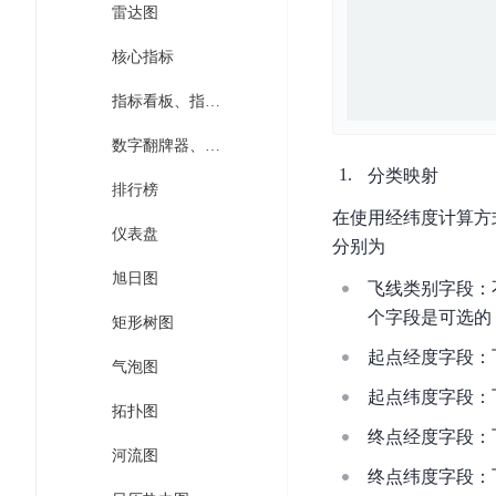
雷达图
器
业
控
数
人
视
据
核心指标
号
平
觉
库
码
台
智
指标看板、指标卡片
DocDB
安
ABC
能
for
全
数字翻牌器、百分比指标
Robot
平
MongoDB
服
分类映射
台
内
排行榜
务
云
容
云
在使用经纬度计算方
SPNS
原
仪表盘
审
游
分别为
生
密
核
戏
数
旭日图
钥
飞线类别字段：
据
机
金
管
个字段是可选的
矩形树图
库
器
融
理
GaiaDB
起点经度字段：
翻
智
服
气泡图
译
能
务
数
起点纬度字段：
体
拓扑图
据
居
SSL
终点经度字段：
传
民
证
河流图
输
服
书
终点纬度字段：
账
服