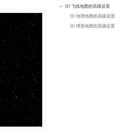
基于业务本体驱动的企业数据智能平台
百度智能云千帆AI原生应用商店
GLM-5.2
云服务器39元/年起，领万元券包
3D 飞线地图的高级设置
赋能企业AI原生应用创新
提供一站式、开箱即用的AI服务
近千款AI应用，解锁多元体验
文本生成模型，支持 1M 上下文，长程任务执行更稳定、工程规范遵循更可靠
百度伐谋
查看详情
3D 地理地图的高级设置
查看详情
查看详情
态一站获取
全球领先的可商用自我演化超级智能体
kimi-k2.6
3D 球形地图的高级设置
dOS生态适配
文本生成模型，同时支持文本、图片与视频输入，思考与非思考模式，对话与 Agent 任务
Hogee
企业一站式AI营销应用
Qwen3.5-397B-A17B
原生视觉语言模型，具备强大的代码生成与智能体能力，对于各类智能体场景具有良好的泛化性
百度一见视觉智能体平台
识别服务
云边协同、自主进化的视觉智能体平台
秒哒
模型开发
无代码应用搭建平台
百度千帆·大模型服务及Agent开发平台
RedClaw
以Agent为核心的一站式企业级大模型服务平台
万能AI助手，让想法直接发生
百度胜算·数据智能平台
基于业务本体驱动的企业数据智能平台
零门槛AI开发平台EasyDL