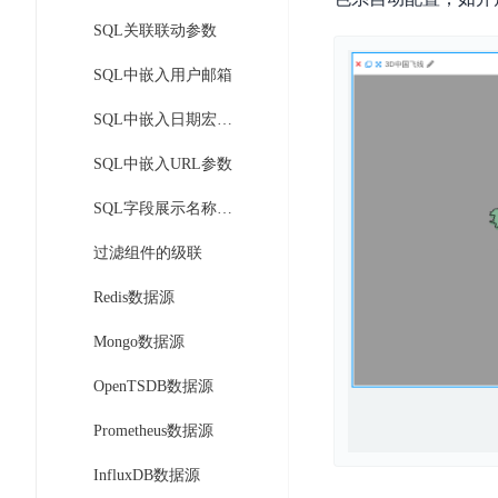
DDoS
平
图
SQL关联联动参数
海
防
台
像
外
护
SQL中嵌入用户邮箱
识
CDN
服
超
别
务
级
SQL中嵌入日期宏定义
动
链
图
态
应
SQL中嵌入URL参数
可
像
加
用
信
搜
速
防
SQL字段展示名称的动态化
存
索
DRCDN
火
证
过滤组件的级联
墙
图
边
WAF
像
缘
Redis数据源
增
计
云
混
强
Mongo数据源
算
安
合
广
节
全
云
BML
OpenTSDB数据源
目
点
中
全
混
BEC
心
功
Prometheus数据源
合
能
边
安
云
InfluxDB数据源
AI
缘
全
管