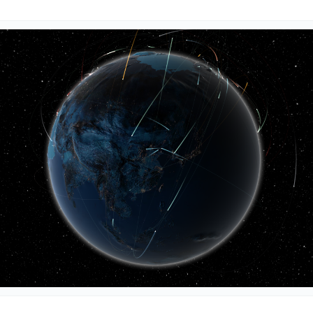
数亿用户验证的企业数字资产管理平台，集智能管理、多人协作、大文件极速传输于一体
18 种格式解析，结构化输出文档关键信息
生态伙伴方案
端到端语音语言大模型
公告通知
线索转化入口
课程
国内短信套餐包
更强的深度思考能力
考试中心
基于Cross-Attention跨模态语音大模型，体验超拟人对话
看图识万物
船舶与海洋工程大模型解决方案
产品公告与服务动
大模型系列课程一站观看
企业首购限时0.99元起
，计算密集型应用专享
视觉+多模态大模型，万物精准识别
大模型语音合成
BaiduLinuxClou
政务智能体的百度搜索解决方案
在事实性、指令遵循、智能体等能力上均有显著提升
音色具备更高的自然度、丰富的情感表达等特点
智能文档分析
能源行业企业管理系统智能化升级解决方案
生态适配指南
提供官网搭建、web应用搭建、云上学习和测试等场景的服务
文心大模型驱动，一站式文档处理
大模型声音复刻
先进、高效的文档解析模型，专为文档元素识别设计
录制5秒音频，即可极速复刻音色
智慧水务智能体解决方案
生态兼容性全景图
文字识别
拓展的云存储服务
覆盖多种场景、多种语言的高精度整图文字检测和
图像增强
地址和公网带宽，增加用户使用弹性
去雾增强放大，重建高清无损图像
Agent开发工具链
大模型声音复刻
体验AI方案
丰富的Agent开发工具、一站式创建
面向企业客户在游戏、营销、直播、办公等场景提供高效稳定的一站式解决方案
基于大模型zero-shot技术，随时随地录制数秒音频
自主规划Agent
内置多种AI助手常见能力，深入理解用户意图，智能调度多种MCP工具
自主思考并规划任务，适用于基础或日常的业务流程
工作流Agent