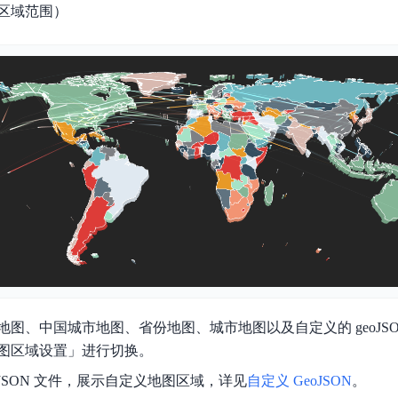
区域范围）
实时整合文本、图像、PDF等多模态数据，生成高质量结构化报告
严格按照人工编排工作流对话，适用于严谨的业务流程
多智能体协作
可结合全网实时信息进行智能问答，能力丰富强大
支持自定义导入并官方预置多个子Agent,协同完成复杂 场景任务
AI云原生与一体机
百度百舸·AI计算平台
销一体化AI应用
大模型训推一体化基础设施，十万卡大规模集群
原生产品
百度百舸一体机
政务大模型原生产品体系
搭载百舸异构计算平台，提供高效的异构资源管理
千帆一体机
图、中国城市地图、省份地图、城市地图以及自定义的 geoJS
覆盖全场景的医疗AI生态
搭载千帆大模型工具链平台，内置文心与精选开源大模型
图区域设置」进行切换。
向量数据库
oJSON 文件，展示自定义地图区域，详见
自定义 GeoJSON
。
户全生命周期营销闭环
VectorDB 纯自研高性能、高性价比、生态丰富且即开即用