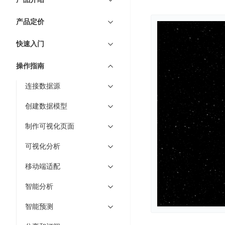
7 × 24 小时在线提供服务
复杂业务专属支持
云
BSC
AI原生应用商店
云市场
新手入门
ERNIE X1 Turbo
DeepSeek-V4
服
件
磁
云计算
数
搭建官网在线客服与
大模型增值服务上新
免费大模型
云服务器BCC
具备更长的思维链，
务
结构创新和超高上下文效率、Agent 能力得到专项优化
产品定价
GPU云服务器
盘
时
特惠榜单
网站建设
入门指南
据
工信部教考中心大模型证书6折
入门到进阶，
及
计算
存储
配备GPU的云端服务器
CDS
序
ERNIE X1.1
可
语音识别
ERNIE 5.0-正式版
快速入门
Agent
营销服务
安全服务
最佳实践
时
网络
数据库
文
视
原生全模态大模型，基础能力全面升级
开
轻量应用服务器
空
人脸识别
件
化
操作指南
大数据
容器
发
行业智能
企业应用
数
PaddleOCR-VL
ERNIE 4.5 Turbo VL
存
Sugar
平
文字识别
安全
CDN与边缘
据
连接数据源
全新多模理解模型，图片理解、创作、翻译、代码等能力显著
储
BI
分析决策
公司服务
台
对象存储BOS
库
CFS
管理运维
混合云
图像识别
Elasticsearch
创建数据模型
稳定、安全、高效、高可
百
TSDB
智能办公
人工智能
并
操作系统
度
数
物
ARM云
制作可视化页面
弹性公网IP
MCP及Agent开发
行
生活休闲
API商城
胜
据
联
应用产品
文
为用户访问公网提供IP
算
仓
可视化分析
网
MCP组件
件
精选Agent
库
智能应用
行业应用
DuClaw
安
百度云手机
存
移动端适配
聚合优质工具与MCP服务
官方能力直达，快速
PALO
全
视频云平台
企业服务
DuMate
储
日
套
智能分析
百度搜索
全能AI助手
PFS
地图服务
秒
志
件
25年搜索沉淀，权威高质多模态信源
哒
存
智能预测
服
天
储
百度百科
深度研究Agent
百
务