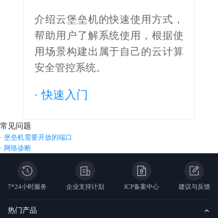
介绍云堡垒机的快速使用方式，
帮助用户了解系统使用，根据使
用场景构建出属于自己的云计算
安全管控系统。
·
快速入门
常见问题
·
堡垒机需要开放的端口
·
网络诊断
7*24小时服务
企业支持计划
ICP备案中心
建议与反馈
热门产品