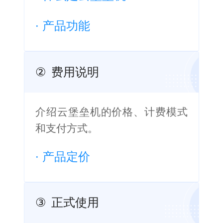
·
产品功能
②
费用说明
介绍云堡垒机的价格、计费模式
和支付方式。
·
产品定价
③
正式使用