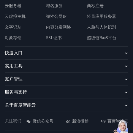
云服务器
域名服务
商标注册
云虚拟主机
弹性公网IP
轻量应用服务器
文字识别
内容分发网络
人脸与人体识别
对象存储
SSL证书
超级链BaaS平台
快速入口
实用工具
账户管理
服务与支持
关于百度智能云
关注我们
微信公众号
新浪微博
百度智能云