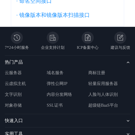
·
命名空间接口
·
镜像版本和镜像版本扫描接口
7*24小时服务
企业支持计划
ICP备案中心
建议与反馈
热门产品
云服务器
域名服务
商标注册
云虚拟主机
弹性公网IP
轻量应用服务器
文字识别
内容分发网络
人脸与人体识别
对象存储
SSL证书
超级链BaaS平台
快速入口
实用工具