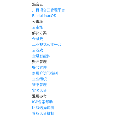
混合云
广目混合云管理平台
BaiduLinuxOS
云市场
云市场
解决方案
金融云
工业视觉智能平台
云游戏
金融智能体
账户管理
账号管理
多用户访问控制
企业组织
证书管理
实名认证
通用参考
ICP备案帮助
区域选择说明
鉴权认证机制