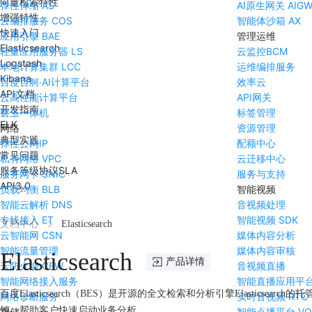
向量检索特性
弹性伸缩 AS
AI原生网关 AIG
了
增强特性
云编排服务 COS
智能体沙箱 AX
解
快速入门
应用引擎 BAE
管理运维
智
Elasticsearch
轻量应用服务器 LS
云监控BCM
能
Logstash
本地计算集群 LCC
运维编排服务
云
Kibana
百度百舸·AI计算平台
效率云
备
API文档
云高性能计算平台
API网关
案
开发指南
磐玉一体机
标签管理
文
ELK
网络
资源管理
档
典型实践
弹性公网IP
配额中心
管
常见问题
私有网络 VPC
云迁移中心
理
服务等级协议SLA
服务网卡 SNIC
服务与支持
控
API3.0
负载均衡 BLB
智能视频
制
智能云解析 DNS
音视频处理
台
专线接入 ET
智能视频 SDK
文档中心
Elasticsearch
云智能网 CSN
媒体内容分析
智能流量管理
媒体内容审核
Elasticsearch
产品详情
云防火墙 CFW
音视频直播
智能网络接入服务
智能直播应用平台 
百度Elasticsearch（BES）是开源的全文检索和分析引擎Elastic
网络诊断服务
实时音视频 RTC
销，帮助客户快速启动业务分析。
存储
智能点播平台 VO