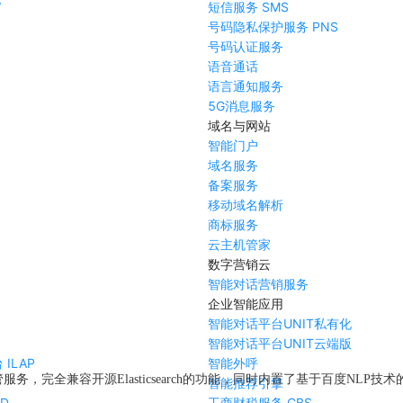
W
短信服务 SMS
号码隐私保护服务 PNS
号码认证服务
语音通话
语言通知服务
5G消息服务
域名与网站
智能门户
域名服务
备案服务
移动域名解析
商标服务
云主机管家
数字营销云
智能对话营销服务
企业智能应用
智能对话平台UNIT私有化
智能对话平台UNIT云端版
ILAP
智能外呼
search的托管服务，完全兼容开源Elasticsearch的功能，同时内置了基
智能推荐引擎
D
工商财税服务 CBS