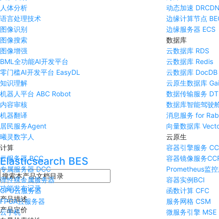
店
人体分析
动态加速 DRCD
企
语言处理技术
边缘计算节点 BE
业
图像识别
边缘服务器 ECS
服
图像搜索
数据库
务
图像增强
云数据库 RDS
云
BML全功能AI开发平台
云数据库 Redis
市
零门槛AI开发平台 EasyDL
云数据库 DocDB f
场
知识理解
云原生数据库 Gai
合
机器人平台 ABC Robot
数据传输服务 DT
作
内容审核
与
机器翻译
消息服务 for Rab
生
居民服务Agent
向量数据库 Vecto
态
曦灵数字人
云原生
开
计算
容器引擎服务 CC
发
云服务器 BCC
容器镜像服务CC
Elasticsearch BES
者
专属服务器 DCC
Prometheus监
服
弹性裸金属服务器
容器实例BCI
务
功能发布记录
GPU云服务器
函数计算 CFC
与
产品描述
FPGA云服务器
服务网格 CSM
支
产品定价
云手机
微服务引擎 MSE
持