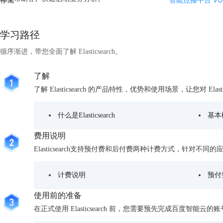
学习路径
循序渐进，带您全面了解 Elasticsearch。
了解
了解 Elasticsearch 的产品特性，优势和使用场景，让您对 Elas
什么是Elasticsearch
基本
费用说明
Elasticsearch支持预付费和后付费两种计费方式，针对不同的应用
计费说明
预付
使用前的准备
在正式使用 Elasticsearch 前，您需要预先完成百度智能云的