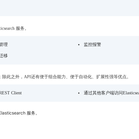
earch 服务。
管理
监控报警
迁移
；除此之外，API还有便于组合能力、便于自动化、扩展性强等优点。
 REST Client
通过其他客户端访问Elasticsea
ticsearch 服务。