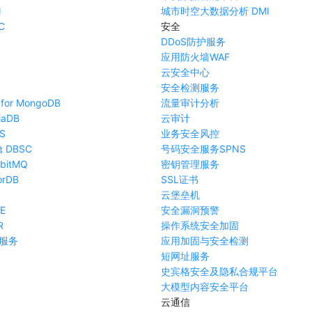
N
城市时空大数据分析 DMI
C
安全
DDoS防护服务
应用防火墙WAF
云安全中心
安全检测服务
or MongoDB
流量审计分析
aDB
云审计
S
业务安全风控
数据库智能驾驶舱 DBSC
号码安全服务SPNS
bitMQ
密钥管理服务
rDB
SSL证书
云堡垒机
E
安全漏洞预警
R
操作系统安全加固
控服务
应用加固与安全检测
短网址服务
史宾格安全及隐私合规平台
大模型内容安全平台
云通信