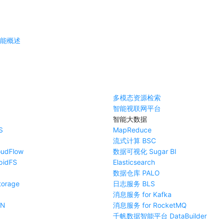
能概述
多模态资源检索
智能视联网平台
智能大数据
S
MapReduce
流式计算 BSC
dFlow
数据可视化 Sugar BI
idFS
Elasticsearch
数据仓库 PALO
orage
日志服务 BLS
消息服务 for Kafka
N
消息服务 for RocketMQ
千帆数据智能平台 DataBuilder