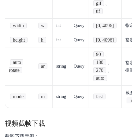
gif
、
内容审核
tif
API参考
width
w
[0, 4096]
int
Query
指定
SDK
height
h
[0, 4096]
int
Query
指定
AWS S3 兼容
90
、
周边工具
auto-
180
、
指定
ar
string
Query
rotate
270
据视
、
典型实践
auto
常见问题
截图
mode
m
fast
string
Query
服务等级协议SLA
tim
相关协议
视频截帧下载
截图下载示例：