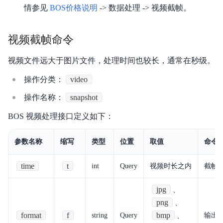
情参见
BOS价格说明
-> 数据处理 -> 视频截帧。
安全与合规
产品描述
视频截帧命令
产品定价
视频文件远大于图片文件，处理时间也较长，通常在秒级。
快速入门
操作分类：
video
操作名称：
snapshot
视频专区
BOS 视频处理接口定义如下：
控制台操作指南
参数名称
缩写
类型
位置
取值
命令
开发者指南
数据处理
time
t
int
Query
视频时长之内
截帧
数据湖存储
jpg
、
png
、
数据魔方
format
f
bmp
string
Query
输出
、