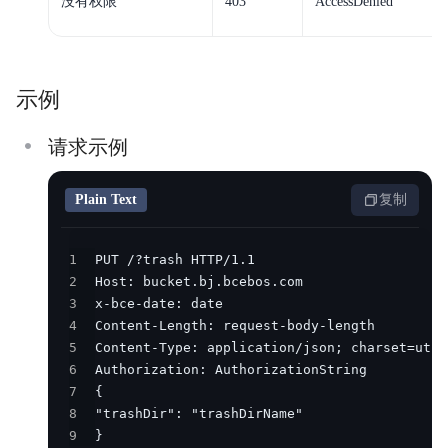
没有权限
403
AccessDenied
示例
请求示例
Plain Text
复制
1
2
3
4
5
6
7
8
9
}