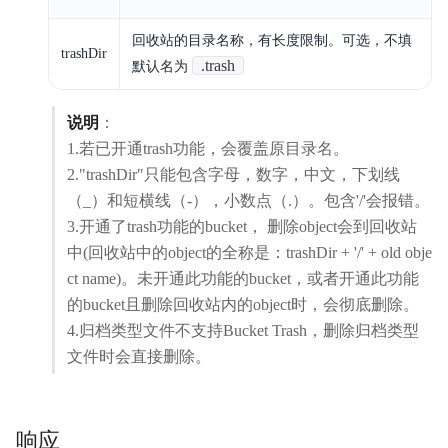
内容审核
回收站的目录名称，有长度限制。可选，不填
trashDir
API参考
.trash
默认名为
SDK
说明
：
AWS S3 兼容
1.若已开通trash功能，会覆盖原目录名。
2."trashDir"只能包含字母，数字，中文，下划线
周边工具
（_）和短横线（-），小数点（.）。包含'/'会报错。
3.开通了trash功能的bucket， 删除object会到回收站
典型实践
中(回收站中的object的全称是：trashDir + '/' + old obje
ct name)。未开通此功能的bucket，或者开通此功能
常见问题
的bucket且删除回收站内的object时，会彻底删除。
服务等级协议SLA
4.归档类型文件不支持Bucket Trash，删除归档类型
文件时会直接删除。
相关协议
响应