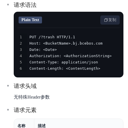
请求语法
安全与合规
产品描述
Plain Text
复制
产品定价
1
2
快速入门
3
4
视频专区
5
6
 Content-Length: <ContentLength>
控制台操作指南
开发者指南
请求头域
数据处理
无特殊Header参数
数据湖存储
请求元素
数据魔方
名称
描述