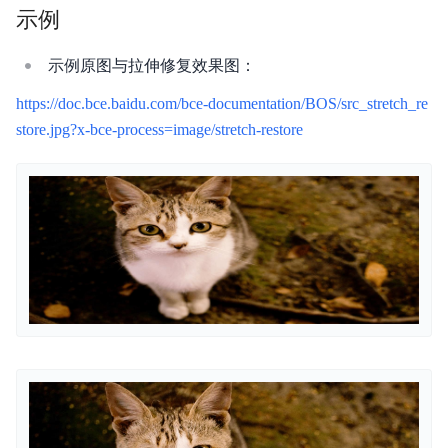
示例
安全与合规
示例原图与拉伸修复效果图：
产品描述
https://doc.bce.baidu.com/bce-documentation/BOS/src_stretch_re
产品定价
store.jpg?x-bce-process=image/stretch-restore
快速入门
视频专区
控制台操作指南
开发者指南
数据处理
数据湖存储
数据魔方