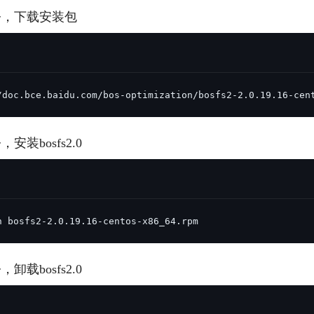
实时整合文本、图像、PDF等多模态数据，生成高质量结构化报告
严格按照人工编排工作流对话，适用于严谨的业务流程
命令，下载安装包
多智能体协作
可结合全网实时信息进行智能问答，能力丰富强大
支持自定义导入并官方预置多个子Agent,协同完成复杂 场景任务
/doc.bce.baidu.com/bos-optimization/bosfs2-2.0.19.16-cen
AI云原生与一体机
，安装bosfs2.0
百度百舸·AI计算平台
销一体化AI应用
大模型训推一体化基础设施，十万卡大规模集群
原生产品
百度百舸一体机
政务大模型原生产品体系
搭载百舸异构计算平台，提供高效的异构资源管理
h bosfs2-2.0.19.16-centos-x86_64.rpm
千帆一体机
覆盖全场景的医疗AI生态
搭载千帆大模型工具链平台，内置文心与精选开源大模型
，卸载bosfs2.0
向量数据库
户全生命周期营销闭环
VectorDB 纯自研高性能、高性价比、生态丰富且即开即用