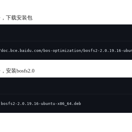
数亿用户验证的企业数字资产管理平台，集智能管理、多人协作、大文件极速传输于一体
18 种格式解析，结构化输出文档关键信息
生态伙伴方案
端到端语音语言大模型
公告通知
线索转化入口
课程
国内短信套餐包
更强的深度思考能力
考试中心
基于Cross-Attention跨模态语音大模型，体验超拟人对话
看图识万物
船舶与海洋工程大模型解决方案
产品公告与服务动
命令，下载安装包
大模型系列课程一站观看
企业首购限时0.99元起
，计算密集型应用专享
视觉+多模态大模型，万物精准识别
大模型语音合成
BaiduLinuxClou
政务智能体的百度搜索解决方案
在事实性、指令遵循、智能体等能力上均有显著提升
音色具备更高的自然度、丰富的情感表达等特点
智能文档分析
能源行业企业管理系统智能化升级解决方案
生态适配指南
提供官网搭建、web应用搭建、云上学习和测试等场景的服务
文心大模型驱动，一站式文档处理
大模型声音复刻
/doc.bce.baidu.com/bos-optimization/bosfs2-2.0.19.16-ubu
先进、高效的文档解析模型，专为文档元素识别设计
录制5秒音频，即可极速复刻音色
智慧水务智能体解决方案
生态兼容性全景图
文字识别
拓展的云存储服务
覆盖多种场景、多种语言的高精度整图文字检测和
，安装bosfs2.0
图像增强
地址和公网带宽，增加用户使用弹性
去雾增强放大，重建高清无损图像
Agent开发工具链
大模型声音复刻
体验AI方案
丰富的Agent开发工具、一站式创建
 bosfs2-2.0.19.16-ubuntu-x86_64.deb
面向企业客户在游戏、营销、直播、办公等场景提供高效稳定的一站式解决方案
基于大模型zero-shot技术，随时随地录制数秒音频
自主规划Agent
内置多种AI助手常见能力，深入理解用户意图，智能调度多种MCP工具
自主思考并规划任务，适用于基础或日常的业务流程
工作流Agent