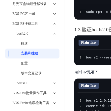
智
语
区
月光宝盒物理迁移设备
备
能
音
块
份
1
sudo rpm -e 
平
超
BOS-PC客户端
技
链
BCB
台
级
术
BOS-FS挂载工具
表
DataBuilder
链
人
1.3 验证bosfs
格
BaaS
城
bosfs2.0
脸
存
平
市
识
储
台
Plain Text
概述
时
别
TableStorage
空
超
安装和挂载
人
大
级
1
bosfs2 --ver
体
数
链
配置
CDN
分
据
数
与
返回示例如下：
析
版本变更记录
分
内
字
边
语
析
容
商
bosfs1.0
缘
言
DMI
Plain Text
分
品
服
处
发
可
BOS-Util批量操作工具
务
理
网
信
1
安
BOS-Probe错误检测工具
技
络
登
2
全
术
CDN
记