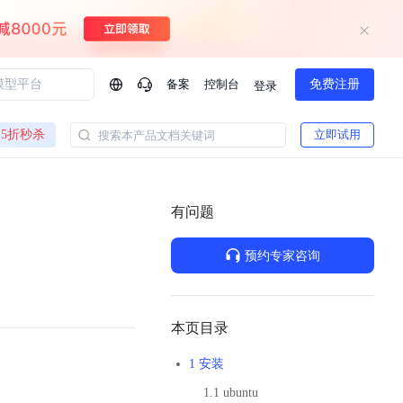
备案
控制台
免费注册
登录
问问AI助手
5折秒杀
立即试用
搜索本产品文档关键词
企业实名认证有什么福利？
如何免费试用百度智
方案
智慧政务
模型与应用
有问题
一站式企业级大模型服务
热门产品
AI体验中心
Dumate
业管理系统智能化升级
政务智能体的百度搜索解决方案
提供一站式、开箱即用的AI服务
预约专家咨询
百度搭子DuMate
百度智能云大模型系列课程
云服务器BCC
馈渠道
新动态
你的超级AI助手 真干活 用搭子
500+节免费观看 持续更新
工程大模型解决方案
智慧水务智能体解决方案
Duclaw
其他大模型
百度千帆·大模型服务及Agent开发平台
千帆大模型平台
本页目录
诉渠道
了解
以Agent为核心的一站式企业级大模型服务平台
DeepSeek V3.2 Think
1 安装
文本生成模型，长文本训练和推理效率的大幅提升
百度胜算·数据智能平台
1.1 ubuntu
企业实名认证专属权益
大模型专家服务
热门AI能力