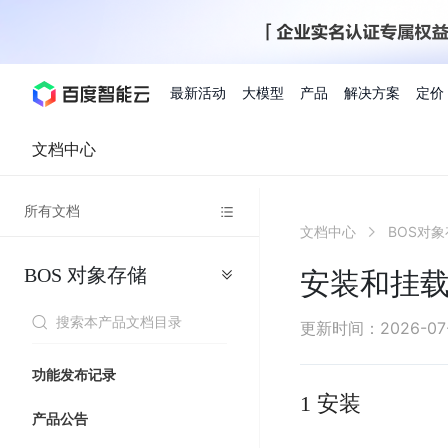
最新活动
大模型
产品
解决方案
定价
文档中心
查看全部活动
进入千帆大模型平台
百度智能云全部产品
全部解决方案
了解定价
文档与社区
了解合作伙伴体系
进入服务与支持
云智一体3.0
所有文档
AI应用与智能体
文档中心
BOS对
精选活动
价格计算器
文档
关于合作伙伴
基础服务
市场活动
成为合作伙伴
增值服务-百度智能云
最佳实践
优惠上云
价格详情
开发者资源
新手专享
上云领万
百度千帆
精选推荐
精选推荐
自由搭配产品组合，轻松预估成本
了解定价模式，合理选
BOS
对象存储
Hermes Agent应用部
安装和挂
百度千帆·大模型服务及Agent开发平台
我们的伙伴体系
代理销售伙伴
千帆AI应用开发者
人
存
智
物
以Agent为核心的一站式企业级大模型服务平台
云服务器品类特惠
新客限时体
自助工具
2026 百度AI开发者大会
大模型专家服务
智能中国 | 数字化转型进
DuClaw
行业解决方案
人工智能
工
储
能
联
云服务器2核4G低至39元/年
企业数字员工9
提供常见使用问题快速解决通道
开启「万物一体」新纪元
提供常见使用问题快速解决通
联合央视聚焦企业数字化转型
一键部署DuClaw，零门
通用解决方案
百度伐谋
查询合作伙伴
解决方案销售伙伴
SDK中心
百
对
MapReduce
物
更新时间
：
2026-07
智
大
网
百度千帆
智能应用
度
象
联
免费试用体验馆
文心大模型
企业专享权
解决方案实践
智能助手
文心 Moment 大会
云专家服务
智能中国 | 标杆案例
流
云服务器 BCC
10分钟快速部署OpenC
能
数
服
客悦
优秀伙伴展示
技术合作伙伴
API平台
智能体
语音技术
千
存
网
注册并完成实名认证，立即体验热门产品
权益礼包至高可
功能发布记录
式
提供常见使用问题快速解决通道
文心大模型 5.0 正式版上线
一对一定制化支持服务
云智一体赋能千行百业
安全稳定，提供高弹性的
据
务
帆
储
核
ERNIE 4.5 Turbo
ERNIE 5.1
1 安装
快速搭建与AI Workf
计
图像技术
文字识别
数字员工-营销内容创作
精品案例展示
服务伙伴
示例代码中心
人工智能热销榜
模
BOS
心
云推广大使
产品公告
工单服务
企业支持计划
搜索能力登顶国内，预训练成本仅为业界6%
百度网盘企业版
算
人脸与人体
语言与知识
搭建私有知识库与AI
型
套
新购1元，AI能力引擎量包低至75折
推荐新客下单
数字员工-组件开放平台