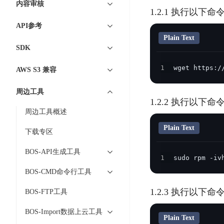
工
内容审核
网
超3000万全行业词条，800万用户共吸纳
度
BLS
1.2.1 执行以下
智
关
伐
消
能
API参考
智能生成PPT
百度AI搜索
BSG
谋
息
物
Plain Text
智能大纲汇总，文库资源沉淀
数
SDK
百
服
联
据
度
务
网
1
wget https:/
流
AWS S3 兼容
一
for
解
转
AI原生应用
见
Kafka
决
周边工具
平
方
智
消
1.2.2 执行以下命令
台
伐谋
百度智能云客悦
案
周边工具概述
能
息
CloudFlow
全球领先的可商用自我演化超级智能体
大模型驱动的服务营
代
服
度
Plain Text
下载专区
极
码
务
家-
秒哒
九州·政务大模型
速
助
for
AIOT
BOS-API生成工具
无代码应用搭建平台
构建“1+1+5+∞”
文
1
sudo rpm -iv
手
RocketMQ
语
件
BOS-CMD命令行工具
百度智能云数字员工
百度智能云灵医
音
文
千
缓
平
内容运营等8款数字员工焕新上线！免费体验！
医疗AI大模型，构建
字
帆
1.2.3 执行以下命令
BOS-FTP工具
存
台
识
数
RapidFS
百度一见
百战·数智营销
BOS-Import数据上云工具
别
据
Plain Text
云边协同、自主进化的视觉智能体平台
赋能合作伙伴打造客
云