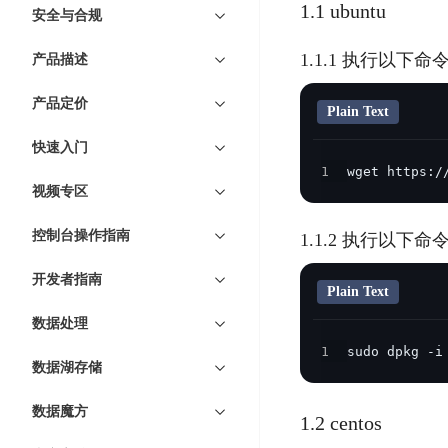
7 × 24 小时在线提供服务
复杂业务专属支持
云
BSC
1.1 ubuntu
AI原生应用商店
云市场
新手入门
ERNIE X1 Turbo
安全与合规
DeepSeek-V4
服
件
磁
云计算
数
搭建官网在线客服与
大模型增值服务上新
免费大模型
云服务器BCC
具备更长的思维链，
务
结构创新和超高上下文效率、Agent 能力得到专项优化
GPU云服务器
盘
时
特惠榜单
网站建设
入门指南
据
1.1.1 执行以下
产品描述
工信部教考中心大模型证书6折
入门到进阶，
及
计算
存储
配备GPU的云端服务器
CDS
序
ERNIE X1.1
可
语音识别
ERNIE 5.0-正式版
Agent
营销服务
安全服务
最佳实践
时
网络
数据库
产品定价
文
视
原生全模态大模型，基础能力全面升级
Plain Text
开
轻量应用服务器
空
人脸识别
件
化
大数据
容器
发
行业智能
企业应用
数
PaddleOCR-VL
快速入门
ERNIE 4.5 Turbo VL
存
Sugar
平
文字识别
安全
CDN与边缘
据
1
wget https:/
全新多模理解模型，图片理解、创作、翻译、代码等能力显著
储
BI
分析决策
公司服务
台
对象存储BOS
视频专区
库
CFS
管理运维
混合云
图像识别
Elasticsearch
稳定、安全、高效、高可
百
TSDB
智能办公
人工智能
并
控制台操作指南
操作系统
1.1.2 执行以下命令
度
数
物
ARM云
弹性公网IP
MCP及Agent开发
行
生活休闲
API商城
胜
据
联
应用产品
开发者指南
文
为用户访问公网提供IP
算
仓
Plain Text
网
MCP组件
件
精选Agent
库
智能应用
行业应用
DuClaw
安
数据处理
百度云手机
存
聚合优质工具与MCP服务
官方能力直达，快速
PALO
全
视频云平台
企业服务
1
sudo dpkg -i
DuMate
储
数据湖存储
日
套
百度搜索
全能AI助手
PFS
地图服务
秒
志
件
25年搜索沉淀，权威高质多模态信源
哒
存
数据魔方
服
1.2 centos
天
储
百度百科
深度研究Agent
百
务