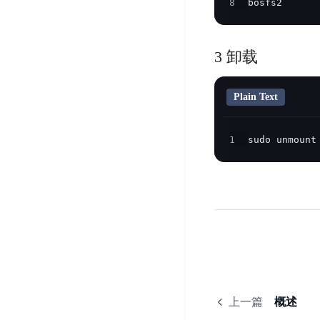
8
bosfs2      
器
业
控
数
人
视
据
号
平
觉
库
3 卸载
码
台
智
DocDB
安
ABC
能
for
全
Plain Text
Robot
平
MongoDB
服
台
内
务
云
容
云
1
sudo unmount
SPNS
原
审
游
生
密
核
戏
数
钥
据
机
金
管
库
器
融
理
GaiaDB
翻
智
服
译
能
务
数
体
据
居
SSL
传
民
证
输
上一篇
概述
服
书
账
服