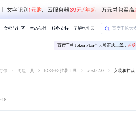
文档与社区
生态伙伴
服务支持
了解智能云
百度千帆Token Plan个人版正式上线，
首购
AI应用方案
智慧工业
象存储
周边工具
BOS-FS挂载工具
bosfs2.0
安装和挂载
知一
合作伙伴赋能
学习认证
行业解读
千帆社区
AI赋能
企服推荐
千帆AI加速器
联系我们
新闻动态
元新购券
全栈AI能力赋能应用开发
百度搭子DuMate
择计费模式
署
百度千帆·大模型服务及Agent开发平台
能源行业企
载
中心
合作伙伴培训
实践案例
线上大模型案例课程
你的超级AI助手 真干活 用搭子
验
域名注册服务
行时
培训认证
行业白皮书
我要建议
最新资讯
端到端语音语言大模型
.9元
.COM域名注册29元起
道
学练考认一站式平台
权威、全面的行业报告解读
产品及服务官方反
百度智能云业内最
槛部署7x24小时个人超级助手
基于跨模态大模型，体验超拟人对话
快速搭建企业AI知识库问答平台
客悦智能客服
船舶与海洋
合作伙伴课程中心
千帆杯AI参赛作品
线上产品实操课程
-16
益
智能商标注册
课程学习
分析师报告
我要投诉
公告通知
大模型语音合成
law
百度百舸AI算力管理
合作伙伴人才认证
线下培育
减6000元
首购275元，多买多省
全场景课程体系
权威机构云市场趋势解读
产品及服务官方投
最新公告通知及时
云计算服务
大模型升级语音合成，音色更自然
PP-StructureV3
low 编排平台
飞桨企业赋能
人才认证
限时招募中
建站特惠
多模态基础大模型，去幻觉、逻辑推理和代码能力明显增强
高效文档解析模型，复杂结构和多栏布局文档处理优势显著
大模型文档解析
信息公告
助手
返利 最高8万元
企业首购SSL证书5折
学习中心