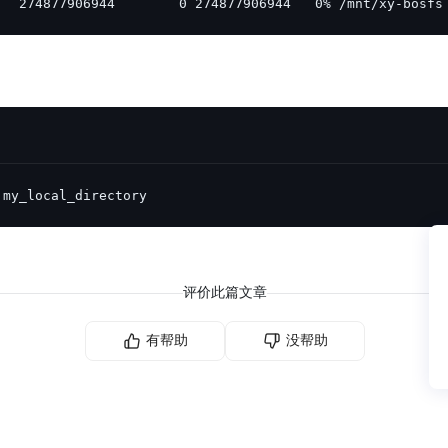
   274877906944        0 274877906944   0% /mnt/xy-bosfs
 my_local_directory
评价此篇文章
有帮助
没帮助