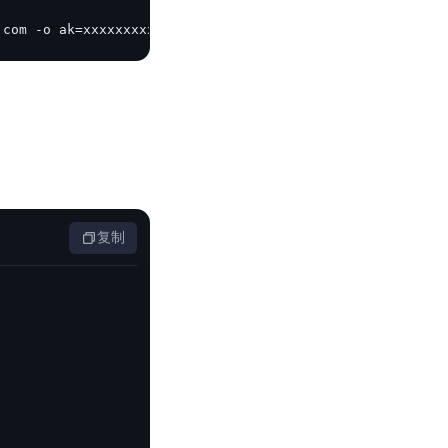
.com -o ak=xxxxxxxxxxxxxxxx -o sk=xxxxxxxxxxxxxxxxx -o l
复制