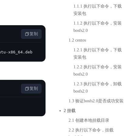
基于业务本体驱动的企业数据智能平台
百度智能云千帆AI原生应用商店
GLM-5.2
云服务器39元/年起，领万元券包
1.1.1 执行以下命令，下载
赋能企业AI原生应用创新
提供一站式、开箱即用的AI服务
近千款AI应用，解锁多元体验
文本生成模型，支持 1M 上下文，长程任务执行更稳定、工程规范遵循更可靠
安装包
百度伐谋
查看详情
查看详情
查看详情
态一站获取
全球领先的可商用自我演化超级智能体
1.1.2 执行以下命令，安装
kimi-k2.6
dOS生态适配
bosfs2.0
文本生成模型，同时支持文本、图片与视频输入，思考与非思考模式，对话与 Agent 任务
复制
Hogee
1.2 centos
企业一站式AI营销应用
Qwen3.5-397B-A17B
1.2.1 执行以下命令，下载
ntu-x86_64.deb
原生视觉语言模型，具备强大的代码生成与智能体能力，对于各类智能体场景具有良好的泛化性
百度一见视觉智能体平台
安装包
识别服务
云边协同、自主进化的视觉智能体平台
1.2.2 执行以下命令，安装
bosfs2.0
秒哒
模型开发
1.2.3 执行以下命令，卸载
无代码应用搭建平台
复制
bosfs2.0
百度千帆·大模型服务及Agent开发平台
RedClaw
以Agent为核心的一站式企业级大模型服务平台
1.3 验证bosfs2.0是否成功安装
万能AI助手，让想法直接发生
2 挂载
百度胜算·数据智能平台
2.1 创建本地挂载目录
基于业务本体驱动的企业数据智能平台
2.2 执行以下命令，挂载
零门槛AI开发平台EasyDL