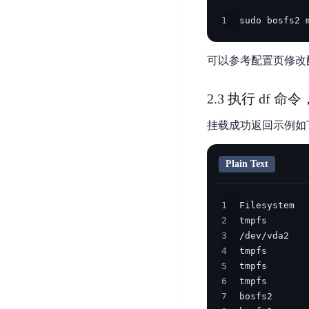
开
服
检
理
1
sudo bosfs2 
发
务
测
平
平
器
服
台
台
ECS
务
可以参考配置页修改
BaiduLinuxOS
零
流
门
量
2.3 执行 df
数
槛
审
云
据
挂载成功返回示例如
AI
计
云
市
库
云
开
分
数
场
市
发
析
据
Plain Text
场
平
库
云
台
RDS
审
1
EasyDL
计
云
2
解
知
3
数
决
业
识
金
4
据
务
方
5
理
融
库
安
案
6
解
云
Redis
全
7
机
工
风
云