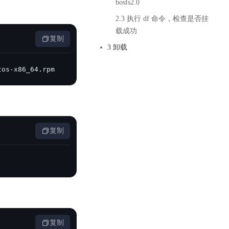
bosfs2.0
零算法基础定制高精度AI模型
2.3 执行 df 命令，检查是否挂
全功能AI开发平台BML
载成功
复制
提供一站式AI开发、训练及推理环境，
3 卸载
tos-x86_64.rpm
AI安全护栏
多模态大模型的安全围栏，助力企业内容合规
复制
MapReduce计算集群服务
供全托管的Hadoop/Spark计算集群服务，安全可靠
复制