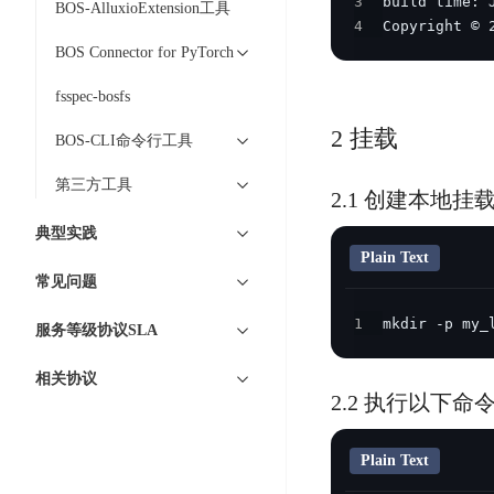
3
DDoS
BOS-AlluxioExtension工具
平
4
Copyright © 
图
海
防
台
BOS Connector for PyTorch
像
外
护
识
CDN
服
超
fsspec-bosfs
别
务
级
动
2 挂载
链
BOS-CLI命令行工具
图
态
应
可
像
加
用
第三方工具
信
搜
2.1 创建本地挂
速
防
存
索
DRCDN
火
典型实践
证
墙
图
Plain Text
边
WAF
常见问题
像
缘
增
计
云
混
1
mkdir -p my_
服务等级协议SLA
强
算
安
合
广
节
全
云
BML
相关协议
目
点
中
全
2.2 执行以下命令，
混
BEC
心
功
合
能
边
安
Plain Text
云
AI
缘
全
管