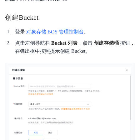
安全与合规
创建Bucket
产品描述
登录
对象存储 BOS 管理控制台
。
产品定价
点击左侧导航栏
Bucket 列表
，点击
创建存储桶
按钮，
快速入门
在弹出框中按照提示创建 Bucket。
视频专区
控制台操作指南
开发者指南
数据处理
数据湖存储
数据魔方