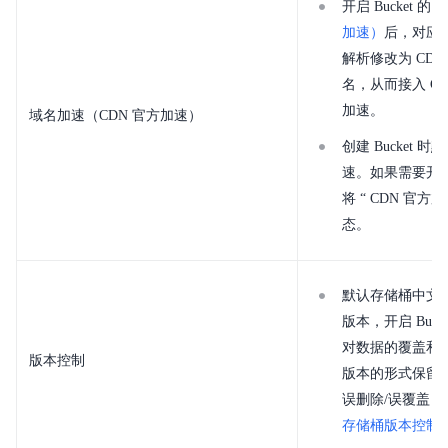
开启 Bucket 的
域
加速）
后，对应 B
解析修改为 CDN 
名，从而接入 CD
加速。
域名加速（CDN 官方加速）
创建 Bucket 
速。如果需要开
将 “ CDN 官方加
态。
默认存储桶中文
版本，开启 Buc
对数据的覆盖和
版本控制
版本的形式保留
误删除/误覆盖
存储桶版本控制