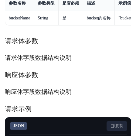
参数名称
参数类型
是否必须
描述
示例值
安全与合规
bucketName
String
是
bucket的名称
"bucketN
产品描述
产品定价
请求体参数
快速入门
请求体字段数据结构说明
视频专区
响应体参数
控制台操作指南
开发者指南
响应体字段数据结构说明
数据处理
请求示例
数据湖存储
JSON
复制
数据魔方