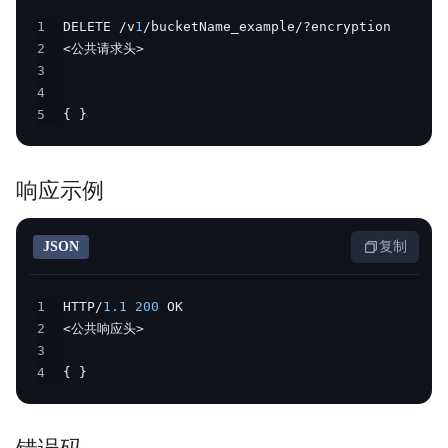
内容审核
1
DELETE /v
1
2
API参考
3
4
SDK
5
{
}
AWS S3 兼容
响应示例
周边工具
典型实践
JSON
复制
常见问题
1
HTTP/
1.1
200
服务等级协议SLA
2
3
相关协议
4
{
}