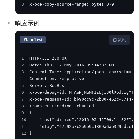
8
x-bce-copy-source-range: bytes=0-9
响应示例
Plain Text
复制
1
2
3
4
5
6
7
8
9
10
11
12
}