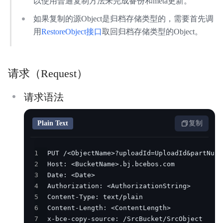
以使用普通复制方法来完成备份和meta更新。
内容审核
如果复制的源Object是归档存储类型的，需要首先调
API参考
用
RestoreObject接口
取回归档存储类型的Object。
SDK
请求（Request）
AWS S3 兼容
周边工具
请求语法
典型实践
Plain Text
复制
常见问题
1
服务等级协议SLA
2
3
相关协议
4
5
6
7