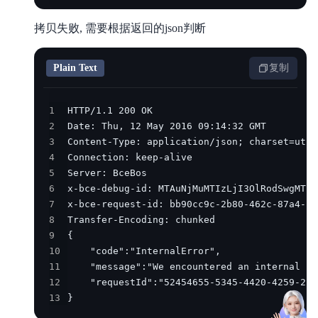
拷贝失败, 需要根据返回的json判断
Plain Text
复制
1
2
3
4
5
6
7
8
9
10
11
12
13
}