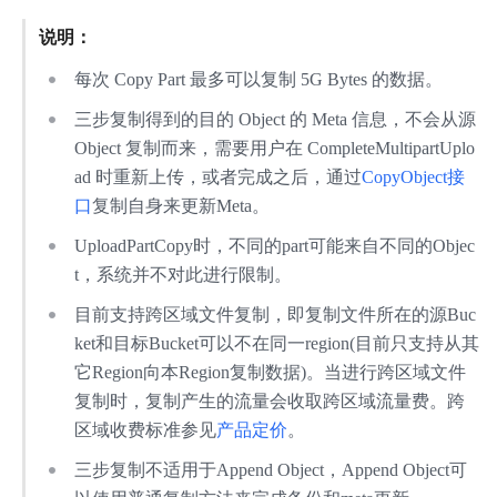
安全与合规
说明：
产品描述
每次 Copy Part 最多可以复制 5G Bytes 的数据。
三步复制得到的目的 Object 的 Meta 信息，不会从源
产品定价
Object 复制而来，需要用户在 CompleteMultipartUplo
快速入门
ad 时重新上传，或者完成之后，通过
CopyObject接
口
复制自身来更新Meta。
视频专区
UploadPartCopy时，不同的part可能来自不同的Objec
控制台操作指南
t，系统并不对此进行限制。
目前支持跨区域文件复制，即复制文件所在的源Buc
开发者指南
ket和目标Bucket可以不在同一region(目前只支持从其
数据处理
它Region向本Region复制数据)。当进行跨区域文件
复制时，复制产生的流量会收取跨区域流量费。跨
数据湖存储
区域收费标准参见
产品定价
。
数据魔方
三步复制不适用于Append Object，Append Object可