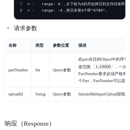
7
8
> -   range: -4，拷贝末尾4个即"6789"。
请求参数
名称
类型
参数位置
描述
此part在目的Object中的序号。
1-10000
值范围
，一次Mul
partNumber
Int
Query参数
PartNumber要求必须严格
个Part，PartNumber可以是
uploadId
String
Query参数
InitiateMultipartUpload获取的
响应（Response）