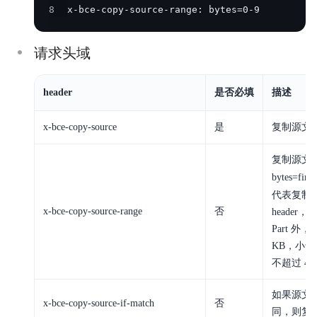
8
x-bce-copy-source-range: bytes=0-9
请求头域
header
是否必填
描述
x-bce-copy-source
是
复制源文件，比
复制源文
bytes=
first
代表复制前
x-bce-copy-source-range
否
heade
Part 外
KB，小于等
不超过 48.
如果源文件的
x-bce-copy-source-if-match
否
同，则复