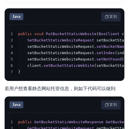
安全与合规
Java
复制
产品描述
产品定价
1
public
void
PutBucketStaticWebsite
(
BosClient
 cli
2
SetBucketStaticWebsiteRequest
 setBucketStati
快速入门
3
    setBucketStaticWebsiteRequest
.
setBucketName
(
4
    setBucketStaticWebsiteRequest
.
setIndex
(
index
视频专区
5
    setBucketStaticWebsiteRequest
.
setNotFound
(
no
6
    client
.
setBucketStaticWebSite
(
setBucketStati
控制台操作指南
7
}
开发者指南
若用户想查看静态网站托管信息，则如下代码可以做到:
数据处理
Java
复制
数据湖存储
数据魔方
1
public
GetBucketStaticWebsiteResponse
GetBucketS
2
GetBucketStaticWebsiteRequest
 getBucketStati