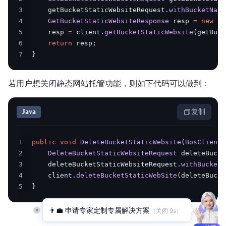
内容审核
3
    getBucketStaticWebsiteRequest
.
withBucketName
4
GetBucketStaticWebsiteResponse
 resp 
=
new
Ge
API参考
5
    resp 
=
 client
.
getBucketStaticWebsite
(
getBuck
6
return
 resp
;
SDK
7
}
AWS S3 兼容
若用户想关闭静态网站托管功能，则如下代码可以做到：
周边工具
Java
复制
典型实践
常见问题
1
public
void
DeleteBucketStaticWebsite
(
BosClient
 
2
DeleteBucketStaticWebsiteRequest
 deleteBucke
服务等级协议SLA
3
    deleteBucketStaticWebsiteRequest
.
withBucketN
4
    client
.
deleteBucketStaticWebSite
(
deleteBucke
相关协议
5
}
👨‍💼 申请专家定制专属解决方案
（关闭 
9
s）