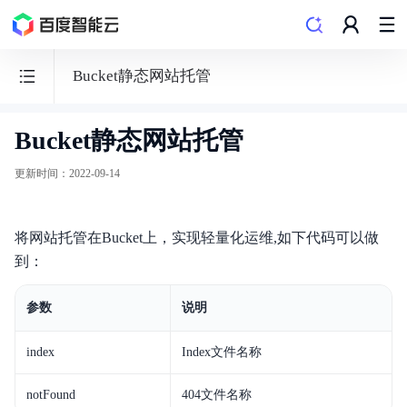
Bucket静态网站托管
Bucket静态网站托管
BOS
对
更新时间
：
2022-09-14
象
存
将网站托管在Bucket上，实现轻量化运维,如下代码可以做
储
到：
参数
说明
功能发布记录
index
Index文件名称
产品公告
notFound
404文件名称