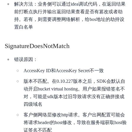
解决方法：业务侧可以通过idea调试代码，在返回结果
安全与合规
前打断点执行并输出返回结果查看是否有篡改或者劫
持。若有，则需要调整网络解析，给bos地址的劫持设
产品描述
置白名单
产品定价
SignatureDoesNotMatch
快速入门
视频专区
错误原因：
AccessKey ID和AccessKey Secret不一致
控制台操作指南
版本不匹配。在0.10.227版本之后，SDK会默认自
开发者指南
动开启bucket virtual hosting。用户如果报错签名不
对，可能是sdk版本过旧导致请求没有正确拼接成
数据处理
四级域名
数据湖存储
客户侧网络层修改http请求。客户出网配置可能会
将请求header的host修改，导致在服务端获取host验
数据魔方
证签名不匹配