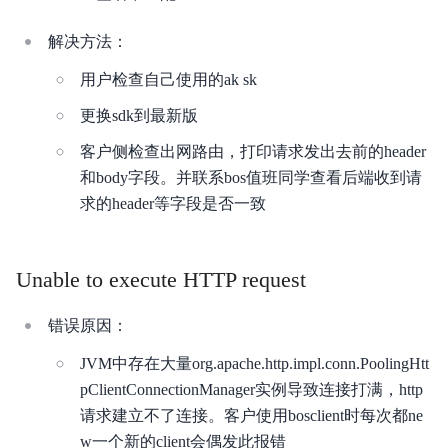
内容审核
解决方法：
API参考
用户检查自己使用的ak sk
SDK
更换sdk到最新版
AWS S3 兼容
客户侧检查出网路由，打印请求发出去前的header
和body字段。并联系bos值班同学查看后端收到请
周边工具
求的header等字段是否一致
典型实践
Unable to execute HTTP request
常见问题
服务等级协议SLA
错误原因：
JVM中存在大量org.apache.http.impl.conn.PoolingHtt
相关协议
pClientConnectionManager实例导致连接打满，http
请求建立不了连接。客户使用bosclient时每次都ne
w一个新的client会偶发此报错