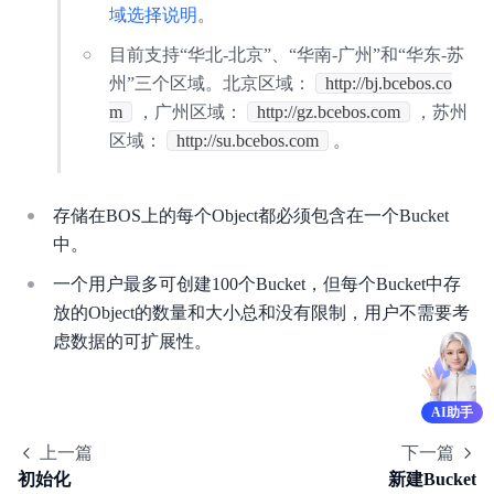
域选择说明
。
安全与合规
目前支持“华北-北京”、“华南-广州”和“华东-苏
产品描述
州”三个区域。北京区域：
http://bj.bcebos.co
m
，广州区域：
http://gz.bcebos.com
，苏州
产品定价
区域：
http://su.bcebos.com
。
快速入门
存储在BOS上的每个Object都必须包含在一个Bucket
视频专区
中。
控制台操作指南
一个用户最多可创建100个Bucket，但每个Bucket中存
放的Object的数量和大小总和没有限制，用户不需要考
开发者指南
虑数据的可扩展性。
数据处理
数据湖存储
AI助手
上一篇
下一篇
数据魔方
初始化
新建Bucket