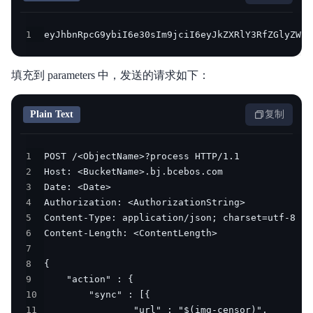
1
eyJhbnRpcG9ybiI6e30sIm9jciI6eyJkZXRlY3RfZGlyZWN0
填充到 parameters 中，发送的请求如下：
Plain Text
复制
1
2
3
4
5
6
7
8
9
10
11