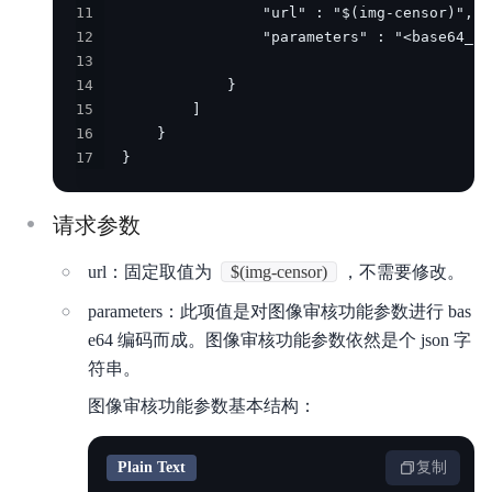
11
内容审核
12
13
API参考
14
15
SDK
16
17
  }
AWS S3 兼容
周边工具
请求参数
典型实践
url：固定取值为
$(img-censor)
，不需要修改。
常见问题
parameters：此项值是对图像审核功能参数进行 bas
e64 编码而成。图像审核功能参数依然是个 json 字
服务等级协议SLA
符串。
相关协议
图像审核功能参数基本结构：
Plain Text
复制