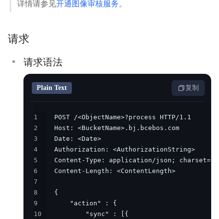
详情请参见
开通图像审核服务
。
安全与合规
产品描述
请求
产品定价
请求语法
快速入门
Plain Text
复制
视频专区
1
控制台操作指南
2
3
开发者指南
4
5
数据处理
6
7
数据湖存储
8
9
数据魔方
10