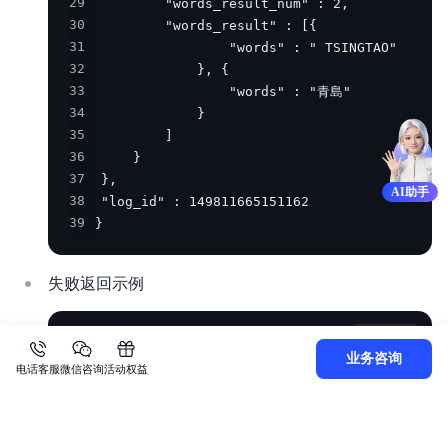
29
30
31
32
33
34
35
36
37
AI助手
38
39
}
失败返回示例
Plain Text
复制
业务咨询
电话客服
微信咨询
活动权益
1
2
3