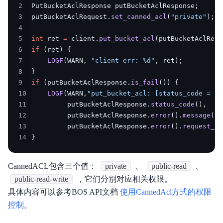
2
PutBucketAclResponse putBucketAclResponse
;
3
putBucketAclRequest
.
set_canned_acl
(
"private"
)
;
4
5
int
 ret 
=
 client
.
put_bucket_acl
(
putBucketAclRequ
6
if
(
ret
)
{
7
LOGF
(
WARN
,
"client err: %d"
,
 ret
)
;
8
}
9
if
(
putBucketAclResponse
.
is_fail
(
)
)
{
10
LOGF
(
WARN
,
"put_bucket_acl: [status_code = %d
11
         putBucketAclResponse
.
status_code
(
)
,
12
         putBucketAclResponse
.
error
(
)
.
message
(
)
.
13
         putBucketAclResponse
.
error
(
)
.
request_id
14
}
CannedACL包含三个值：
private
、
public-read
、
public-read-write
，它们分别对应相关权限。
具体内容可以参考BOS API文档
使用CannedAcl方式的权限
控制
。