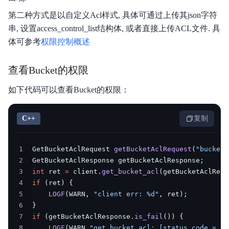
安全与合规
第二种方式是以自定义Acl样式, 具体可通过上传其json字符
串, 设置access_control_list结构体, 或者直接上传ACL文件. 具
产品描述
体可参考
权限控制概述
产品定价
查看Bucket的权限
快速入门
如下代码可以查看Bucket的权限：
视频专区
C++
复制
控制台操作指南
开发者指南
1
GetBucketAclRequest 
getBucketAclRequest
(
"bucketN
2
GetBucketAclResponse getBucketAclResponse
;
数据处理
3
int
 ret 
=
 client
.
get_bucket_acl
(
getBucketAclRequ
4
if
(
ret
)
{
数据湖存储
5
LOGF
(
WARN
,
"client err: %d"
,
 ret
)
;
6
}
数据魔方
7
if
(
getBucketAclResponse
.
is_fail
(
)
)
{
8
LOGF
(
WARN
,
"get_bucket_acl: [status_code = %d