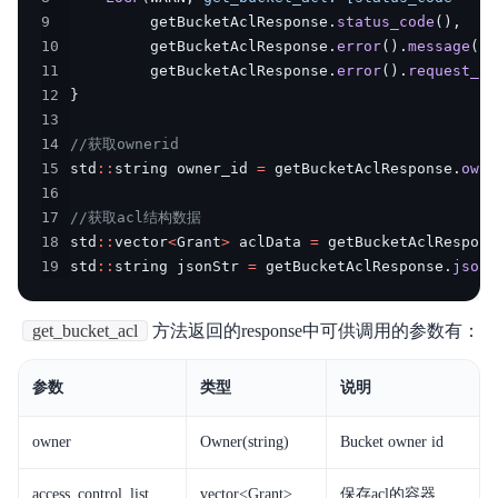
内容审核
9
         getBucketAclResponse
.
status_code
(
)
,
10
         getBucketAclResponse
.
error
(
)
.
message
(
)
.
API参考
11
         getBucketAclResponse
.
error
(
)
.
request_id
12
}
SDK
13
14
//获取ownerid
AWS S3 兼容
15
std
::
string owner_id 
=
 getBucketAclResponse
.
owne
16
周边工具
17
//获取acl结构数据
18
std
::
vector
<
Grant
>
 aclData 
=
 getBucketAclRespons
典型实践
19
std
::
string jsonStr 
=
 getBucketAclResponse
.
json_
常见问题
get_bucket_acl
方法返回的response中可供调用的参数有：
服务等级协议SLA
参数
类型
说明
相关协议
owner
Owner(string)
Bucket owner id
access_control_list
vector<Grant>
保存acl的容器