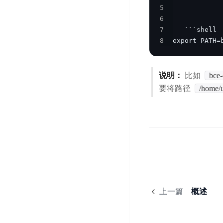
5
器
业
控
数
6
人
视
据
号
7
平
觉
库
码
8
export PATH=
台
智
DocDB
安
ABC
能
for
全
Robot
平
MongoDB
服
说明：
比如
bce-
台
内
务
云
要将路径
/home/u
容
云
SPNS
原
审
游
生
密
核
戏
数
钥
据
机
金
管
库
器
融
理
GaiaDB
翻
智
服
译
能
务
数
体
据
居
SSL
上一篇
概述
传
民
证
输
服
书
账
服