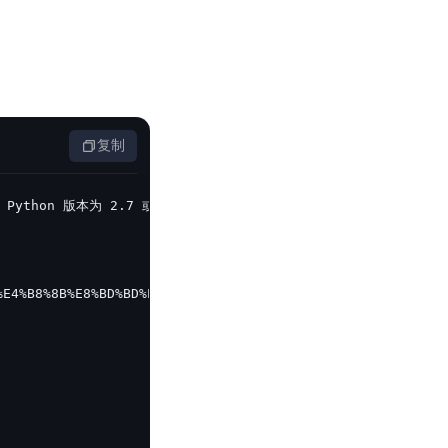
零算法基础定制高精度AI模型
全功能AI开发平台BML
提供一站式AI开发、训练及推理环境，
复制
AI安全护栏
多模态大模型的安全围栏，助力企业内容合规
MapReduce计算集群服务
供全托管的Hadoop/Spark计算集群服务，安全可靠