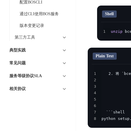
DDoS
配置BOSCLI
平
图
海
防
台
通过CLI使用BOS服务
Shell
像
外
护
识
CDN
服
超
版本变更记录
别
务
级
1
unzip
 bc
动
链
第三方工具
图
态
应
可
像
加
用
典型实践
信
搜
速
防
Plain Text
存
索
DRCDN
火
常见问题
证
墙
图
边
1
WAF
像
服务等级协议SLA
缘
2
增
计
云
混
3
相关协议
强
算
安
合
4
广
节
全
云
BML
5
目
点
中
6
全
混
BEC
心
7
功
合
8
python setup
能
边
安
云
AI
缘
全
管