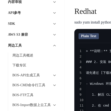
工
内容审核
网
超3000万全行业词条，800万用户共吸纳
度
BLS
智
关
Redhat
伐
消
能
API参考
智能生成PPT
百度AI搜索
BSG
谋
息
物
智能大纲汇总，文库资源沉淀
sudo yum install pytho
数
SDK
百
服
联
据
度
务
网
流
AWS S3 兼容
一
for
解
Plain Text
转
AI原生应用
见
Kafka
决
周边工具
平
方
智
消
1
台
伐谋
百度智能云客悦
案
周边工具概述
能
息
2
CloudFlow
全球领先的可商用自我演化超级智能体
大模型驱动的服务营
3
代
服
度
下载专区
极
4
码
务
家-
秒哒
九州·政务大模型
速
5
助
for
AIOT
BOS-API生成工具
无代码应用搭建平台
构建“1+1+5+∞”
文
6
手
RocketMQ
语
7
件
BOS-CMD命令行工具
百度智能云数字员工
百度智能云灵医
音
文
千
8
缓
平
内容运营等8款数字员工焕新上线！免费体验！
医疗AI大模型，构建
字
帆
9
BOS-FTP工具
存
台
识
数
10
RapidFS
百度一见
百战·数智营销
BOS-Import数据上云工具
11
别
据
云边协同、自主进化的视觉智能体平台
赋能合作伙伴打造客
云
12