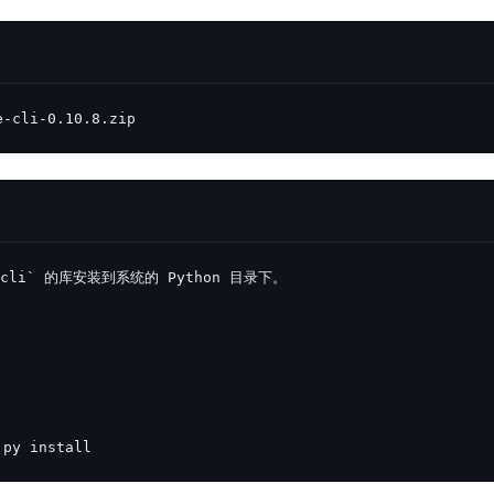
e-cli-0.10.8.zip
.py install