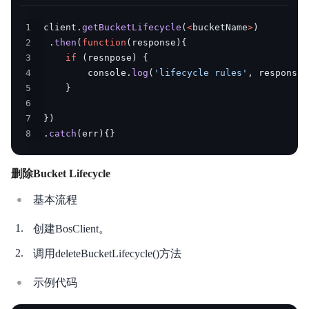
1
client
.
getBucketLifecycle
(
<
bucketName
>
)
2
.
then
(
function
(
response
)
{
3
if
(
resnpose
)
{
4
        console
.
log
(
'lifecycle rules'
,
 response
)
5
}
6
7
}
)
8
.
catch
(
err
)
{
}
删除Bucket Lifecycle
基本流程
创建BosClient。
调用deleteBucketLifecycle()方法
示例代码