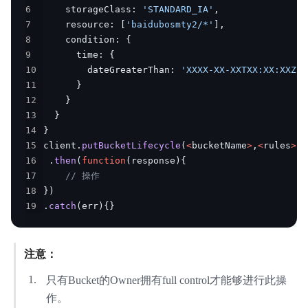
6
    storageClass
:
'STANDARD_IA'
,
内容审核
7
    resource
:
[
'baidubosmty2/*'
]
,
8
    condition
:
{
API参考
9
      time
:
{
10
        dateGreaterThan
:
'XXXX-XX-XXTXX:XX:XXZ'
SDK
11
}
12
}
AWS S3 兼容
13
}
14
}
周边工具
15
client
.
putBucketLifecycle
(
<
bucketName
>
,
<
rules
>
)
16
.
then
(
function
(
response
)
{
典型实践
17
// 操作
18
}
)
常见问题
19
.
catch
(
err
)
{
}
服务等级协议SLA
相关协议
注意：
只有Bucket的Owner拥有full control才能够进行此操
作。