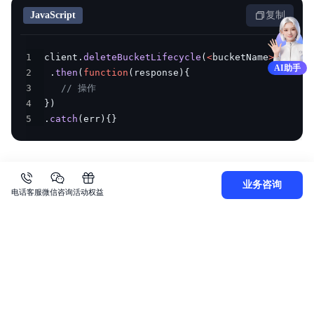
JavaScript
复制
1
client
.
deleteBucketLifecycle
(
<
bucketName
>
)
AI助手
2
.
then
(
function
(
response
)
{
3
// 操作
4
}
)
5
.
catch
(
err
)
{
}
业务咨询
电话客服
微信咨询
活动权益
上一篇
下一篇
查看Bucket所属的区域
Bucket日志管理
关
于