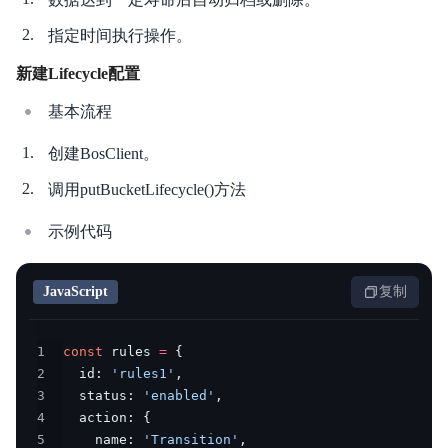
安全与合规
指定时间执行操作。
产品描述
新建Lifecycle配置
产品定价
基本流程
创建BosClient。
快速入门
调用putBucketLifecycle()方法
视频专区
示例代码
控制台操作指南
开发者指南
JavaScript
复制
数据处理
1
const
 rules 
=
{
2
  id
:
'rules1'
,
数据湖存储
3
  status
:
'enabled'
,
4
  action
:
{
数据魔方
5
    name
:
'Transition'
,