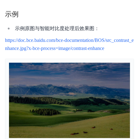
安全与合规
示例
产品描述
示例原图与智能对比度处理后效果图：
产品定价
https://doc.bce.baidu.com/bce-documentation/BOS/src_contrast_e
快速入门
nhance.jpg?x-bce-process=image/contrast-enhance
视频专区
控制台操作指南
开发者指南
数据处理
数据湖存储
数据魔方