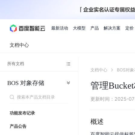
最新活动
大模型
产品
解决方案
定价
文档中心
查看全部活动
进入千帆大模型平台
百度智能云全部产品
全部解决方案
了解定价
文档与社区
了解合作伙伴体系
进入服务与支持
云智一体3.0
所有文档
AI应用与智能体
文档中心
BOS对
精选活动
价格计算器
文档
关于合作伙伴
基础服务
市场活动
成为合作伙伴
增值服务-百度智能云
最佳实践
优惠上云
价格详情
开发者资源
新手专享
上云领万
百度千帆
精选推荐
精选推荐
自由搭配产品组合，轻松预估成本
了解定价模式，合理选
BOS
对象存储
Hermes Agent应用部
管理Bucke
百度千帆·大模型服务及Agent开发平台
我们的伙伴体系
代理销售伙伴
千帆AI应用开发者
人
存
智
物
以Agent为核心的一站式企业级大模型服务平台
云服务器品类特惠
新客限时体
自助工具
2026 百度AI开发者大会
大模型专家服务
智能中国 | 数字化转型进
DuClaw
行业解决方案
人工智能
工
储
能
联
云服务器2核4G低至39元/年
企业数字员工9
提供常见使用问题快速解决通道
开启「万物一体」新纪元
提供常见使用问题快速解决通
联合央视聚焦企业数字化转型
一键部署DuClaw，零门
通用解决方案
百度伐谋
查询合作伙伴
解决方案销售伙伴
SDK中心
百
对
MapReduce
物
更新时间
：
2025-07
智
大
网
百度千帆
智能应用
度
象
联
免费试用体验馆
文心大模型
企业专享权
解决方案实践
智能助手
文心 Moment 大会
云专家服务
智能中国 | 标杆案例
流
云服务器 BCC
10分钟快速部署OpenC
能
数
服
客悦
优秀伙伴展示
技术合作伙伴
API平台
智能体
语音技术
千
存
网
注册并完成实名认证，立即体验热门产品
权益礼包至高可
功能发布记录
式
提供常见使用问题快速解决通道
文心大模型 5.0 正式版上线
一对一定制化支持服务
云智一体赋能千行百业
安全稳定，提供高弹性的
据
务
帆
储
核
ERNIE 4.5 Turbo
ERNIE 5.1
概述
快速搭建与AI Workf
计
图像技术
文字识别
数字员工-营销内容创作
精品案例展示
服务伙伴
示例代码中心
人工智能热销榜
模
BOS
心
云推广大使
产品公告
工单服务
企业支持计划
搜索能力登顶国内，预训练成本仅为业界6%
百度网盘企业版
算
人脸与人体
语言与知识
搭建私有知识库与AI
型
套
新购1元，AI能力引擎量包低至75折
推荐新客下单
百度智能云提供标签
数字员工-组件开放平台