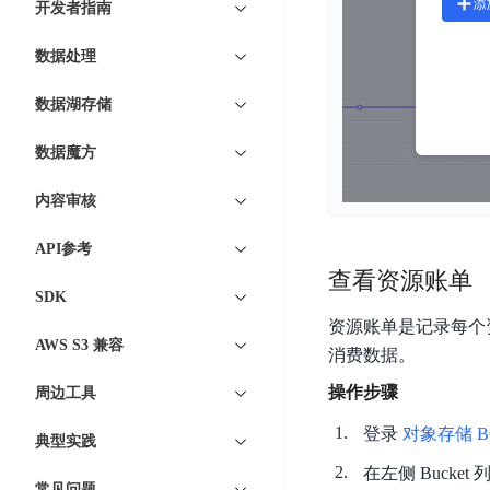
开发者指南
开
服
检
理
发
务
测
平
数据处理
平
器
服
台
台
ECS
务
数据湖存储
BaiduLinuxOS
零
流
门
数据魔方
量
数
槛
审
云
据
内容审核
AI
计
云
市
库
云
开
分
数
场
API参考
市
发
析
据
查看资源账单
场
平
库
云
SDK
台
RDS
审
资源账单是记录每个
EasyDL
AWS S3 兼容
计
云
解
消费数据。
知
数
决
业
操作步骤
周边工具
识
金
据
务
方
理
融
库
安
登录
对象存储 B
案
典型实践
解
云
Redis
全
在左侧 Bucke
机
工
风
云
常见问题