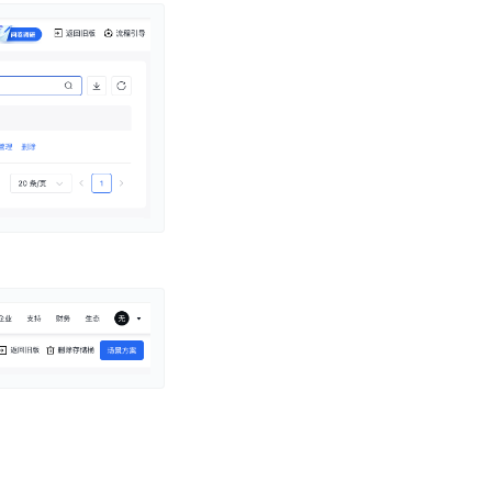
零算法基础定制高精度AI模型
全功能AI开发平台BML
提供一站式AI开发、训练及推理环境，
AI安全护栏
多模态大模型的安全围栏，助力企业内容合规
MapReduce计算集群服务
供全托管的Hadoop/Spark计算集群服务，安全可靠