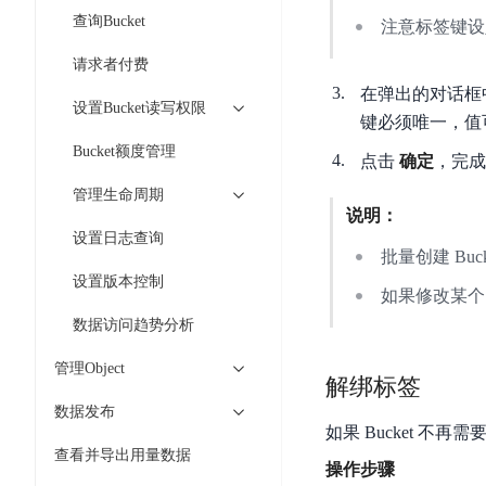
智
语
区
备
查询Bucket
注意标签键设
能
音
块
份
平
超
技
请求者付费
链
BCB
台
级
术
在弹出的对话框中
表
DataBuilder
设置Bucket读写权限
链
键必须唯一，值
人
格
BaaS
城
脸
Bucket额度管理
存
平
点击
确定
，完成
市
识
储
台
时
管理生命周期
别
TableStorage
说明：
空
超
人
设置日志查询
大
级
批量创建 Bu
体
数
链
CDN
设置版本控制
分
如果修改某个 
据
数
与
析
分
数据访问趋势分析
内
字
边
语
析
容
商
缘
管理Object
言
DMI
分
品
解绑标签
服
处
发
可
数据发布
务
理
网
信
如果 Bucket 不
安
技
查看并导出用量数据
络
登
操作步骤
全
术
CDN
记