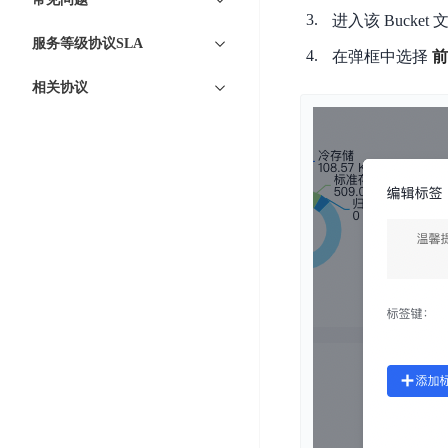
器
业
控
进入该 Buck
数
人
视
服务等级协议SLA
据
号
在弹框中选择
前
平
觉
库
码
相关协议
台
智
DocDB
安
ABC
能
for
全
Robot
平
MongoDB
服
台
内
务
云
容
云
SPNS
原
审
游
生
密
核
戏
数
钥
据
机
金
管
库
器
融
理
GaiaDB
翻
智
服
译
能
务
数
体
据
居
SSL
传
民
证
输
服
书
账
服