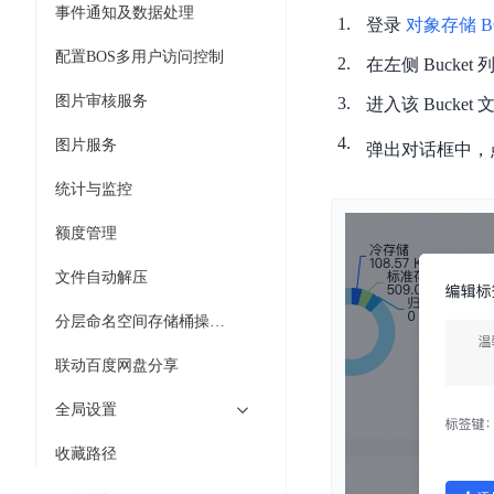
DDoS
事件通知及数据处理
平
登录
对象存储 B
图
海
防
台
像
配置BOS多用户访问控制
外
护
在左侧 Bucke
识
CDN
服
超
图片审核服务
进入该 Buck
别
务
级
动
链
图
图片服务
态
应
弹出对话框中，
可
像
加
用
统计与监控
信
搜
速
防
存
索
DRCDN
火
额度管理
证
墙
图
边
文件自动解压
WAF
像
缘
增
计
云
混
分层命名空间存储桶操作说明
强
算
安
合
广
联动百度网盘分享
节
全
云
BML
目
点
中
全
全局设置
混
BEC
心
功
合
能
收藏路径
边
安
云
AI
缘
全
管