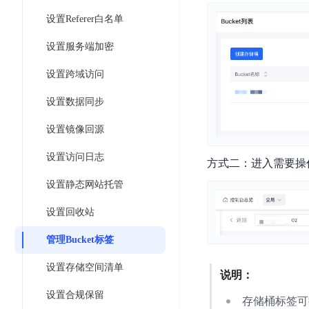
工
网
超3000万全行业词条，800万用户共吸纳
度
BLS
智
设置Referer白名单
关
伐
消
能
智能生成PPT
百度AI搜索
BSG
谋
设置服务端加密
息
物
智能大纲汇总，文库资源沉淀
数
百
服
联
设置跨域访问
据
度
务
网
流
一
for
解
设置数据同步
转
AI原生应用
见
Kafka
决
平
设置镜像回源
方
智
消
台
伐谋
百度智能云客悦
案
能
息
设置访问日志
CloudFlow
方式二：进入需要操
全球领先的可商用自我演化超级智能体
大模型驱动的服务营
代
服
度
极
设置静态网站托管
码
务
家-
秒哒
九州·政务大模型
速
助
for
AIOT
无代码应用搭建平台
构建“1+1+5+∞”
设置回收站
文
手
RocketMQ
语
件
百度智能云数字员工
百度智能云灵医
音
管理Bucket标签
文
千
缓
平
内容运营等8款数字员工焕新上线！免费体验！
医疗AI大模型，构建
字
帆
存
设置存储空间清单
台
说明：
识
数
RapidFS
百度一见
百战·数智营销
别
据
设置合规保留
存储桶标签可
云边协同、自主进化的视觉智能体平台
赋能合作伙伴打造客
云