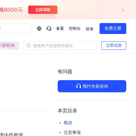
备案
控制台
免费注册
登录
问问AI助手
5折秒杀
立即试用
搜索本产品文档关键词
企业实名认证有什么福利？
如何免费试用百度智
方案
智慧政务
模型与应用
有问题
一站式企业级大模型服务
热门产品
AI体验中心
Dumate
业管理系统智能化升级
政务智能体的百度搜索解决方案
提供一站式、开箱即用的AI服务
预约专家咨询
百度搭子DuMate
百度智能云大模型系列课程
云服务器BCC
馈渠道
新动态
你的超级AI助手 真干活 用搭子
500+节免费观看 持续更新
工程大模型解决方案
智慧水务智能体解决方案
Duclaw
其他大模型
百度千帆·大模型服务及Agent开发平台
千帆大模型平台
本页目录
诉渠道
了解
以Agent为核心的一站式企业级大模型服务平台
DeepSeek V3.2 Think
概述
文本生成模型，长文本训练和推理效率的大幅提升
百度胜算·数据智能平台
注意事项
企业实名认证专属权益
大模型专家服务
热门AI能力
理这些资源。