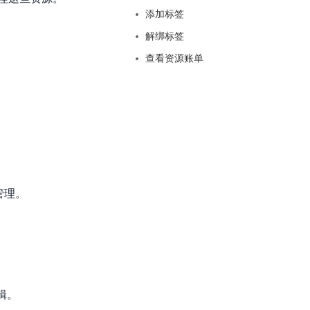
基于业务本体驱动的企业数据智能平台
百度智能云千帆AI原生应用商店
GLM-5.2
云服务器39元/年起，领万元券包
添加标签
赋能企业AI原生应用创新
提供一站式、开箱即用的AI服务
近千款AI应用，解锁多元体验
文本生成模型，支持 1M 上下文，长程任务执行更稳定、工程规范遵循更可靠
百度伐谋
查看详情
解绑标签
查看详情
查看详情
态一站获取
全球领先的可商用自我演化超级智能体
kimi-k2.6
查看资源账单
dOS生态适配
文本生成模型，同时支持文本、图片与视频输入，思考与非思考模式，对话与 Agent 任务
Hogee
企业一站式AI营销应用
Qwen3.5-397B-A17B
原生视觉语言模型，具备强大的代码生成与智能体能力，对于各类智能体场景具有良好的泛化性
百度一见视觉智能体平台
识别服务
云边协同、自主进化的视觉智能体平台
秒哒
模型开发
管理。
无代码应用搭建平台
百度千帆·大模型服务及Agent开发平台
RedClaw
以Agent为核心的一站式企业级大模型服务平台
万能AI助手，让想法直接发生
百度胜算·数据智能平台
基于业务本体驱动的企业数据智能平台
辑。
零门槛AI开发平台EasyDL