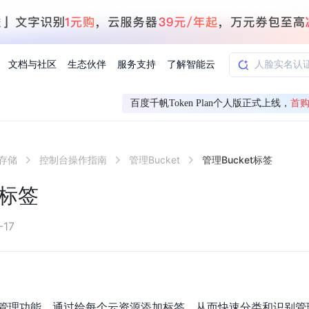
文档与社区
生态伙伴
服务支持
了解智能云
百度千帆Token Plan个人版正式上线，
首购
AI应用方案
智慧工业
象存储
控制台操作指南
管理Bucket
管理Bucket标签
知一
合作伙伴赋能
学习认证
行业解读
千帆社区
AI赋能
企服推荐
千帆AI加速器
联系我们
新闻动态
元新购券
全栈AI能力赋能应用开发
百度搭子DuMate
择计费模式
署
百度千帆·大模型服务及Agent开发平台
能源行业企
t标签
中心
合作伙伴培训
实践案例
线上大模型案例课程
你的超级AI助手 真干活 用搭子
验
域名注册服务
行时
培训认证
行业白皮书
我要建议
最新资讯
端到端语音语言大模型
.9元
.COM域名注册29元起
道
学练考认一站式平台
权威、全面的行业报告解读
产品及服务官方反
百度智能云业内最
槛部署7x24小时个人超级助手
基于跨模态大模型，体验超拟人对话
快速搭建企业AI知识库问答平台
客悦智能客服
船舶与海洋
合作伙伴课程中心
千帆杯AI参赛作品
线上产品实操课程
-17
益
智能商标注册
课程学习
分析师报告
我要投诉
公告通知
大模型语音合成
law
百度百舸AI算力管理
合作伙伴人才认证
线下培育
减6000元
首购275元，多买多省
全场景课程体系
权威机构云市场趋势解读
产品及服务官方投
最新公告通知及时
云计算服务
大模型升级语音合成，音色更自然
PP-StructureV3
low 编排平台
飞桨企业赋能
人才认证
限时招募中
建站特惠
多模态基础大模型，去幻觉、逻辑推理和代码能力明显增强
高效文档解析模型，复杂结构和多栏布局文档处理优势显著
大模型文档解析
信息公告
助手
返利 最高8万元
企业首购SSL证书5折
管理功能，通过给每个云资源添加标签，从而快速分类和识别管
学习中心