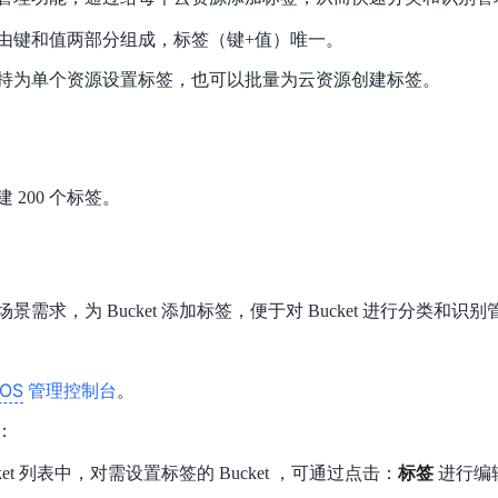
数亿用户验证的企业数字资产管理平台，集智能管理、多人协作、大文件极速传输于一体
18 种格式解析，结构化输出文档关键信息
生态伙伴方案
端到端语音语言大模型
公告通知
线索转化入口
由键和值两部分组成，标签（键+值）唯一。
课程
国内短信套餐包
更强的深度思考能力
考试中心
基于Cross-Attention跨模态语音大模型，体验超拟人对话
看图识万物
船舶与海洋工程大模型解决方案
产品公告与服务动
大模型系列课程一站观看
企业首购限时0.99元起
持为单个资源设置标签，也可以批量为云资源创建标签。
，计算密集型应用专享
视觉+多模态大模型，万物精准识别
大模型语音合成
BaiduLinuxClou
政务智能体的百度搜索解决方案
在事实性、指令遵循、智能体等能力上均有显著提升
音色具备更高的自然度、丰富的情感表达等特点
智能文档分析
能源行业企业管理系统智能化升级解决方案
生态适配指南
提供官网搭建、web应用搭建、云上学习和测试等场景的服务
文心大模型驱动，一站式文档处理
大模型声音复刻
先进、高效的文档解析模型，专为文档元素识别设计
录制5秒音频，即可极速复刻音色
 200 个标签。
智慧水务智能体解决方案
生态兼容性全景图
文字识别
拓展的云存储服务
覆盖多种场景、多种语言的高精度整图文字检测和
图像增强
需求，为 Bucket 添加标签，便于对 Bucket 进行分类和识别
地址和公网带宽，增加用户使用弹性
去雾增强放大，重建高清无损图像
Agent开发工具链
大模型声音复刻
体验AI方案
丰富的Agent开发工具、一站式创建
OS
管理控制台
。
面向企业客户在游戏、营销、直播、办公等场景提供高效稳定的一站式解决方案
基于大模型zero-shot技术，随时随地录制数秒音频
自主规划Agent
：
内置多种AI助手常见能力，深入理解用户意图，智能调度多种MCP工具
自主思考并规划任务，适用于基础或日常的业务流程
ket 列表中，对需设置标签的 Bucket ，可通过点击：
标签
进行编
工作流Agent