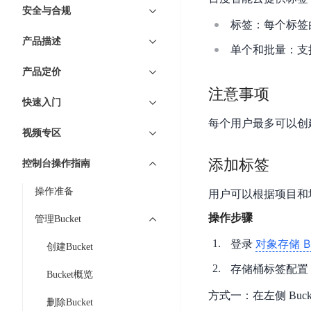
7 × 24 小时在线提供服务
复杂业务专属支持
云
BSC
AI原生应用商店
云市场
新手入门
ERNIE X1 Turbo
安全与合规
DeepSeek-V4
服
件
磁
云计算
数
搭建官网在线客服与
标签：每个标签
大模型增值服务上新
免费大模型
云服务器BCC
具备更长的思维链，
务
结构创新和超高上下文效率、Agent 能力得到专项优化
GPU云服务器
盘
时
特惠榜单
网站建设
入门指南
据
产品描述
工信部教考中心大模型证书6折
入门到进阶，
及
计算
存储
单个和批量：支
配备GPU的云端服务器
CDS
序
ERNIE X1.1
可
语音识别
ERNIE 5.0-正式版
Agent
营销服务
安全服务
最佳实践
时
网络
数据库
产品定价
文
视
原生全模态大模型，基础能力全面升级
开
轻量应用服务器
空
人脸识别
件
化
注意事项
大数据
容器
发
行业智能
企业应用
数
PaddleOCR-VL
快速入门
ERNIE 4.5 Turbo VL
存
Sugar
平
文字识别
安全
CDN与边缘
据
全新多模理解模型，图片理解、创作、翻译、代码等能力显著
每个用户最多可以创建
储
BI
分析决策
公司服务
台
对象存储BOS
视频专区
库
CFS
管理运维
混合云
图像识别
Elasticsearch
稳定、安全、高效、高可
百
TSDB
智能办公
人工智能
添加标签
并
控制台操作指南
操作系统
度
数
物
ARM云
弹性公网IP
MCP及Agent开发
行
生活休闲
API商城
胜
据
联
操作准备
应用产品
用户可以根据项目和场景
文
为用户访问公网提供IP
算
仓
网
MCP组件
件
精选Agent
操作步骤
库
智能应用
行业应用
管理Bucket
DuClaw
安
百度云手机
存
聚合优质工具与MCP服务
官方能力直达，快速
PALO
全
视频云平台
企业服务
对象存储 B
登录
DuMate
储
创建Bucket
日
套
百度搜索
全能AI助手
PFS
地图服务
秒
存储桶标签配置
志
件
Bucket概览
25年搜索沉淀，权威高质多模态信源
哒
存
服
方式一：在左侧 Buc
天
储
删除Bucket
百度百科
深度研究Agent
百
务