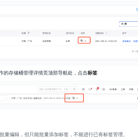
实时整合文本、图像、PDF等多模态数据，生成高质量结构化报告
严格按照人工编排工作流对话，适用于严谨的业务流程
多智能体协作
可结合全网实时信息进行智能问答，能力丰富强大
支持自定义导入并官方预置多个子Agent,协同完成复杂 场景任务
AI云原生与一体机
百度百舸·AI计算平台
作的存储桶管理详情页顶部导航处，点击
标签
销一体化AI应用
大模型训推一体化基础设施，十万卡大规模集群
原生产品
百度百舸一体机
政务大模型原生产品体系
搭载百舸异构计算平台，提供高效的异构资源管理
千帆一体机
覆盖全场景的医疗AI生态
搭载千帆大模型工具链平台，内置文心与精选开源大模型
向量数据库
批量编辑，但只能批量添加标签，不能进行已有标签管理。
户全生命周期营销闭环
VectorDB 纯自研高性能、高性价比、生态丰富且即开即用