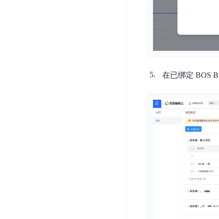
务
云
户
务
Agent
账
堡
管
DTS
号
曦
垒
理
管
数
灵
机
理
据
数
安
库
字
多
全
智
在已绑定 BOS 
人
用
漏
能
户
洞
驾
访
预
计
驶
问
警
算
舱
控
云
操
DBSC
制
服
作
消
务
企
系
息
器
业
统
服
BCC
组
安
务
织
专
全
for
属
加
证
RabbitMQ
服
固
书