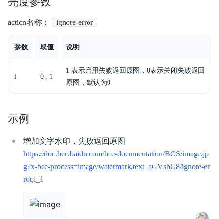
亮度参数
安全与合规
action名称：
ignore-error
产品描述
参数
取值
说明
产品定价
1 表示启用失败返回原图，0表示关闭失败返回
快速入门
i
0 , 1
原图，默认为0
视频专区
示例
控制台操作指南
开发者指南
增加文字水印，失败返回原图
https://doc.bce.baidu.com/bce-documentation/BOS/image.jp
数据处理
g?x-bce-process=image/watermark,text_aGVsbG8/ignore-er
ror,i_1
数据湖存储
数据魔方